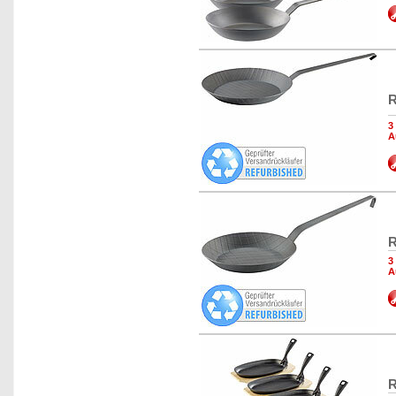
R
3
A
R
3
A
R