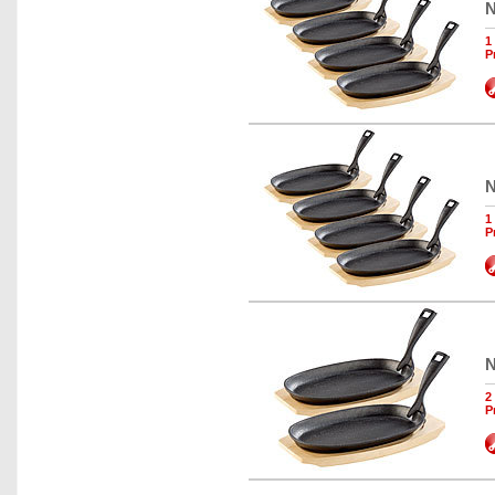
N
1
P
N
1
P
N
2
P