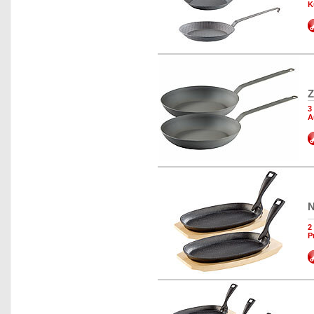
K
Z
3
A
N
2
P