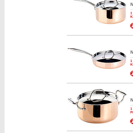
N
1
K
N
1
K
N
1
P