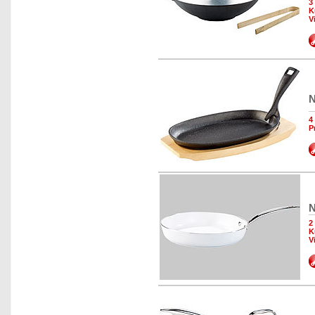
3
K
V
N
4
P
N
2
K
V