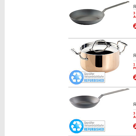
R
3
A
R
1
P
R
3
A