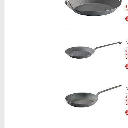
5
P
N
6
K
V
N
4
K
V