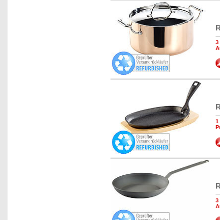
R
3
A
R
1
P
R
3
A