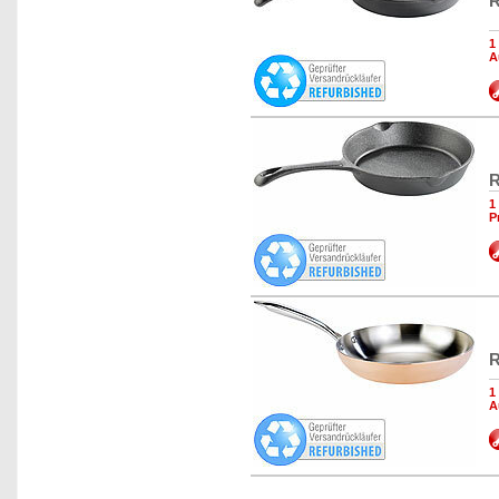
R
1
A
R
1
P
R
1
A