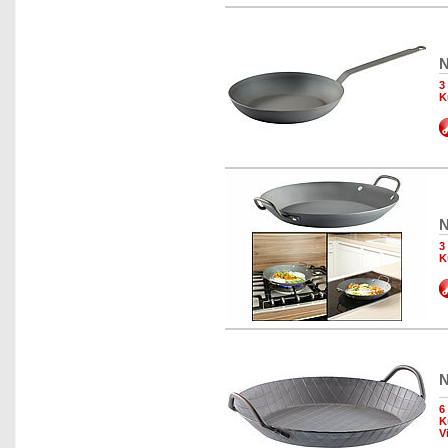
N
3
K
N
3
K
N
6
K
V