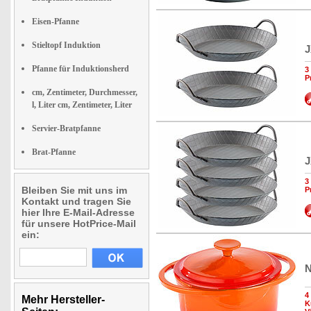
Eisen-Pfanne
Stieltopf Induktion
J
Pfanne für Induktionsherd
3
P
cm, Zentimeter, Durchmesser,
l, Liter cm, Zentimeter, Liter
Servier-Bratpfanne
Brat-Pfanne
J
3
Bleiben Sie mit uns im
P
Kontakt und tragen Sie
hier Ihre E-Mail-Adresse
für unsere HotPrice-Mail
ein:
N
4
Mehr Hersteller-
K