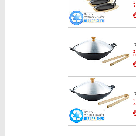
1
A
R
2
P
R
1
A