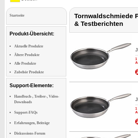
Tornwaldschmiede P
Startseite
& Testberichten
Produkt-Übersicht:
Aktuelle Produkte
J
Ältere Produkte
1
A
Alle Produkte
Zubehör Produkte
Support-Elemente:
Handbuch-, Treiber-, Video-
J
Downloads
1
Support-FAQs
A
Erfahrungen, Beiträge
Diskussions-Forum