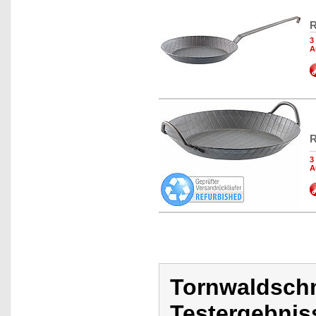
R
3
A
R
3
A
Tornwaldschm
Testergebnis