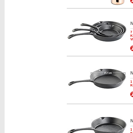
N
7
K
V
N
1
K
N
1
K