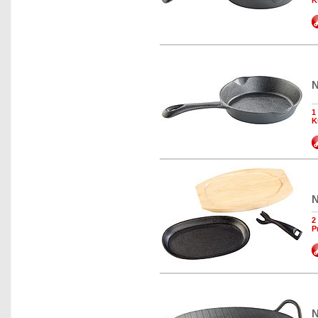
N
1
K
N
2
P
N