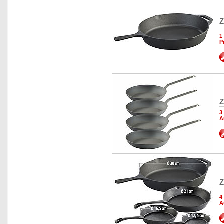
Z
1
P
Z
3
A
Z
4
A