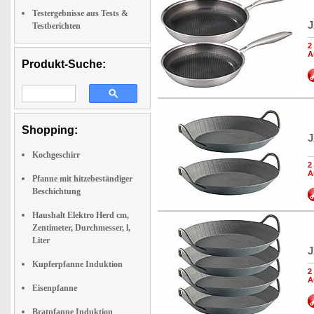
Testergebnisse aus Tests &
J
Testberichten
2
A
Produkt-Suche:
Shopping:
J
Kochgeschirr
2
A
Pfanne mit hitzebeständiger
Beschichtung
Haushalt Elektro Herd cm,
Zentimeter, Durchmesser, l,
Liter
J
Kupferpfanne Induktion
2
A
Eisenpfanne
Bratpfanne Induktion