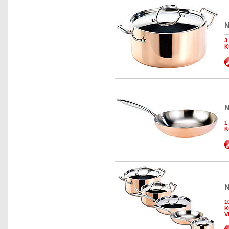
N
3
K
N
1
K
N
1
K
V