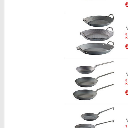
N
8
K
N
8
K
N
9