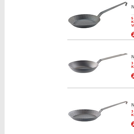
N
5
K
V
N
3
K
N
3
K