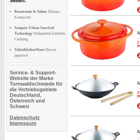
Seiten:
V
Rosenstein & Söhne
Thermo-
Komposter
Semptec Urban Survival
N
Technology
Wohnmobil Zubehöre
Camping
1
P
TokioKitchenWare
Messer
japanisch
Service- & Support-
Website der Marke
N
Tornwaldschmiede für
die Vertriebsgebiete
3
Deutschland,
P
Österreich und
Schweiz
Datenschutz
Impressum
N