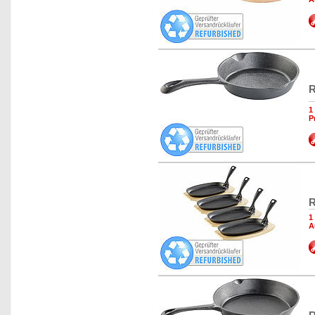
R
1
P
R
1
A