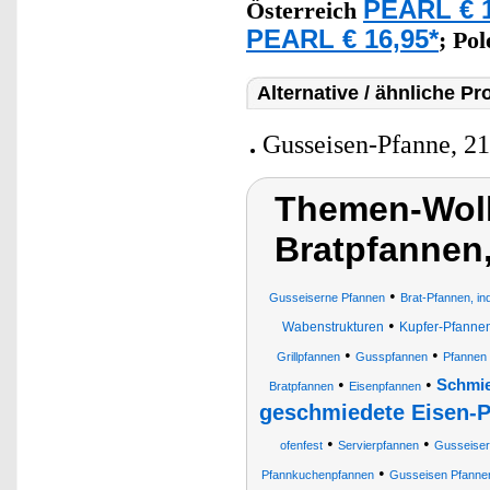
PEARL € 1
Österreich
PEARL € 16,95*
;
Po
Alternative / ähnliche Pr
Gusseisen-Pfanne, 2
Themen-Wolk
Bratpfannen
•
Gusseiserne Pfannen
Brat-Pfannen, in
•
Wabenstrukturen
Kupfer-Pfanne
•
•
Grillpfannen
Gusspfannen
Pfannen
•
•
Schmie
Bratpfannen
Eisenpfannen
geschmiedete Eisen-
•
•
ofenfest
Servierpfannen
Gusseiser
•
Pfannkuchenpfannen
Gusseisen Pfanne