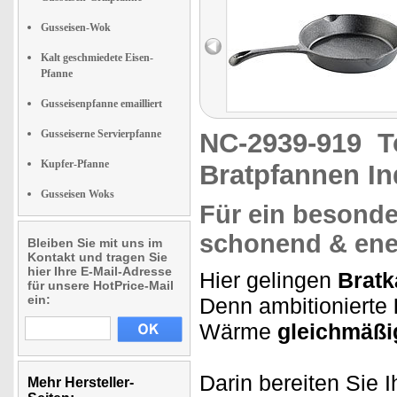
Gusseisen-Wok
Kalt geschmiedete Eisen-
Pfanne
Gusseisenpfanne emailliert
Gusseiserne Servierpfanne
NC-2939-919
T
Kupfer-Pfanne
Bratpfannen In
Gusseisen Woks
Für ein besonde
schonend & ene
Bleiben Sie mit uns im
Kontakt und tragen Sie
hier Ihre E-Mail-Adresse
Hier gelingen
Bratka
für unsere HotPrice-Mail
ein:
Denn ambitionierte
Wärme
gleichmäßi
Darin bereiten Sie I
Mehr Hersteller-