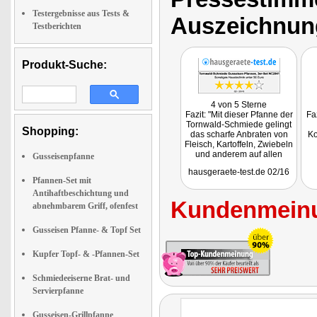
Testergebnisse aus Tests &
Auszeichnun
Testberichten
Produkt-Suche:
4 von 5 Sterne
Fazit: "Mit dieser Pfanne der
Fa
Tornwald-Schmiede gelingt
Shopping:
das scharfe Anbraten von
Ko
Fleisch, Kartoffeln, Zwiebeln
und anderem auf allen
Gusseisenpfanne
Herdarten. Solche Pfannen
hausgeraete-test.de 02/16
dürfen in keiner guten
Pfannen-Set mit
Küche fehlen."
Antihaftbeschichtung und
Getestet wurde das
Kundenmeinu
Pfannenset NC-2941
abnehmbarem Griff, ofenfest
Gusseisen Pfanne- & Topf Set
Kupfer Topf- & -Pfannen-Set
Schmiedeeiserne Brat- und
Servierpfanne
Gusseisen-Grillpfanne