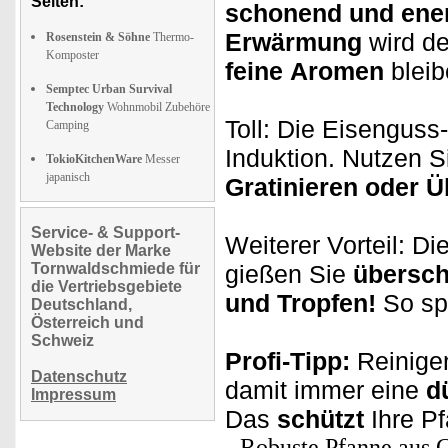
Seiten:
schonend und ene
Erwärmung
wird d
Rosenstein & Söhne
Thermo-
Komposter
feine
Aromen
bleib
Semptec Urban Survival
Technology
Wohnmobil Zubehöre
Toll: Die Eisenguss-
Camping
Induktion. Nutzen S
TokioKitchenWare
Messer
japanisch
Gratinieren oder 
Service- & Support-
Weiterer Vorteil: D
Website der Marke
Tornwaldschmiede für
gießen Sie
übersch
die Vertriebsgebiete
und Tropfen!
So sp
Deutschland,
Österreich und
Schweiz
Profi-Tipp:
Reinigen
Datenschutz
damit immer eine
d
Impressum
Das
schützt
Ihre P
Robuste Pfanne aus 