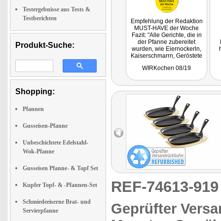
Testergebnisse aus Tests &
Testberichten
Empfehlung der Redaktion
MUST-HAVE der Woche
Fazit: "Alle Gerichte, die in
der Pfanne zubereitet
Produkt-Suche:
wurden, wie Eiernockerln,
Kaiserschmarrn, Geröstete
Knödel, Blunzen- und
WIRKochen 08/19
Eierschwammerl-Gröstl,
Käsespätzle,
Gemüsepfanne oder
einfach nur Bratkartoffeln
Shopping:
gelangen perfekt, da die
Wärmeverteilung der
Pfannen
Pfanne wirklich ideal ist. Die
Gerichte sind im
Handumdrehen gemacht.
Gusseisen-Pfanne
Variieren Sie Zutaten, die
gerade zuhause vorrätig
Unbeschichtete Edelstahl-
sind, würzen diese und
Wok-Pfanne
zaubern Sie mit der
Pfannen neue, individuelle
Gerichte!"
Gusseisen Pfanne- & Topf Set
REF-74613-91
Kupfer Topf- & -Pfannen-Set
Schmiedeeiserne Brat- und
Geprüfter Versa
Servierpfanne