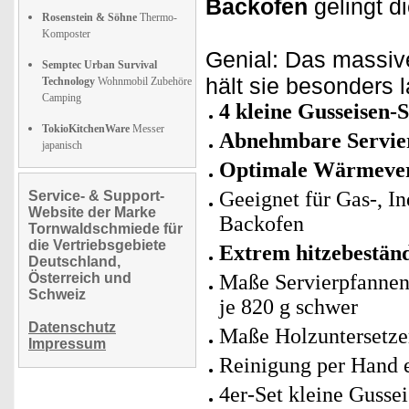
Backofen
gelingt di
Rosenstein & Söhne
Thermo-
Komposter
Genial: Das massiv
Semptec Urban Survival
hält sie besonders 
Technology
Wohnmobil Zubehöre
Camping
4 kleine Gusseisen-
TokioKitchenWare
Messer
Abnehmbare Servier
japanisch
Optimale Wärmever
Geeignet für Gas-, I
Service- & Support-
Website der Marke
Backofen
Tornwaldschmiede für
die Vertriebsgebiete
Extrem hitzebeständ
Deutschland,
Österreich und
Maße Servierpfannen:
Schweiz
je 820 g schwer
Datenschutz
Maße Holzuntersetzer
Impressum
Reinigung per Hand 
4er-Set kleine Gusse