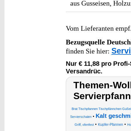
aus Gusseisen, Holzu
Vom Lieferanten emp
Bezugsquelle
Deutsch
Serv
finden Sie hier:
Nur € 11,88 pro Profi
Versandrüc.
Themen-Wolk
Servierpfan
Brat Tischpfannen Tischpfännchen Gußei
Kalt geschm
•
Servierschalen
•
•
Kupfer-Pfannen
Griff, ofenfest
Ho