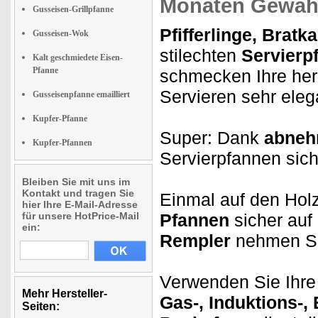
Monaten Gewähr
Gusseisen-Grillpfanne
Pfifferlinge, Brat
Gusseisen-Wok
stilechten
Servierp
Kalt geschmiedete Eisen-
Pfanne
schmecken Ihre her
Servieren sehr eleg
Gusseisenpfanne emailliert
Kupfer-Pfanne
Super: Dank
abneh
Kupfer-Pfannen
Servierpfannen sic
Bleiben Sie mit uns im
Kontakt und tragen Sie
Einmal auf den Holz
hier Ihre E-Mail-Adresse
für unsere HotPrice-Mail
Pfannen
sicher auf
ein:
Rempler
nehmen Sie
Verwenden Sie Ihre
Mehr Hersteller-
Gas-, Induktions-,
Seiten: