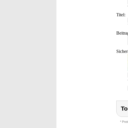
Titel:
Beitra
Sicher
To
* Pre