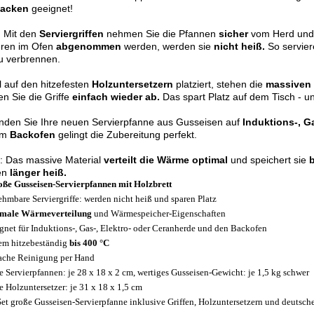
acken
geeignet!
: Mit den
Serviergriffen
nehmen Sie die Pfannen
sicher
vom Herd und 
eren im Ofen
abgenommen
werden, werden sie
nicht heiß.
So servier
zu verbrennen.
 auf den hitzefesten
Holzuntersetzern
platziert, stehen die
massiven
n Sie die Griffe
einfach wieder ab.
Das spart Platz auf dem Tisch - u
nden Sie Ihre neuen Servierpfanne aus Gusseisen auf
Induktions-, G
im
Backofen
gelingt die Zubereitung perfekt.
: Das massive Material
verteilt die Wärme optimal
und speichert sie
en
länger heiß.
oße Gusseisen-Servierpfannen mit Holzbrett
hmbare Serviergriffe: werden nicht heiß und sparen Platz
imale Wärmeverteilung
und Wärmespeicher-Eigenschaften
gnet für Induktions-, Gas-, Elektro- oder Ceranherde und den Backofen
em hitzebeständig
bis 400 °C
ache Reinigung per Hand
 Servierpfannen: je 28 x 18 x 2 cm, wertiges Gusseisen-Gewicht: je 1,5 kg schwer
 Holzuntersetzer: je 31 x 18 x 1,5 cm
Set große Gusseisen-Servierpfanne inklusive Griffen, Holzuntersetzern und deutsch