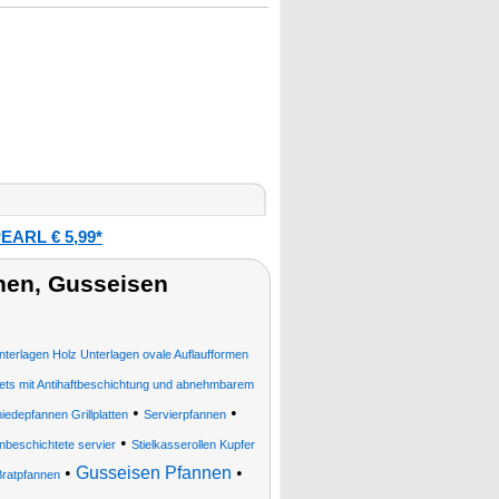
EARL € 5,99*
nen, Gusseisen
nterlagen Holz Unterlagen ovale Auflaufformen
ets mit Antihaftbeschichtung und abnehmbarem
•
•
edepfannen Grillplatten
Servierpfannen
•
unbeschichtete servier
Stielkasserollen Kupfer
•
Gusseisen Pfannen
•
Bratpfannen