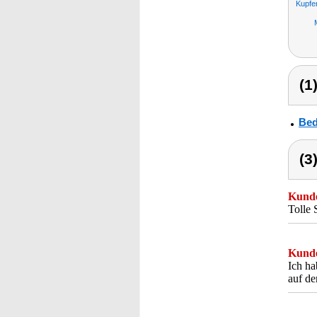
Kupfe
(1
Bed
(3
Kunde
Tolle 
Kunde
Ich ha
auf de