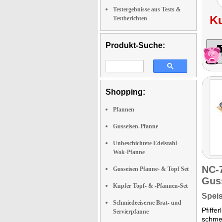
Testergebnisse aus Tests &
K
Testberichten
Produkt-Suche:
Shopping:
Pfannen
Gusseisen-Pfanne
Unbeschichtete Edelstahl-
Wok-Pfanne
NC-
Gusseisen Pfanne- & Topf Set
Gus
Kupfer Topf- & -Pfannen-Set
Speis
Schmiedeeiserne Brat- und
Pfiffe
Servierpfanne
schmec