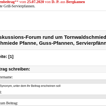
nbeitrag
** vom
25.07.2020
von
D. P.
aus
Bergkamen
te Grill-Servierpfannen.
skussions-Forum rund um Tornwaldschmied
hmiede Pfanne, Guss-Pfannen, Servierpfän
ite: [1]
trag schreiben:
zername:
Synonym, unter dem Ihr Beitrag erscheinen soll
l:
um Beitrag: