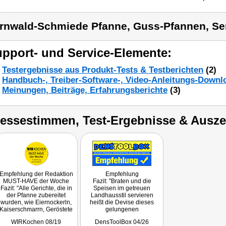
rnwald-Schmiede Pfanne, Guss-Pfannen, Se
pport- und Service-Elemente:
Testergebnisse aus Produkt-Tests & Testberichten
(2)
Handbuch-, Treiber-Software-, Video-Anleitungs-Downl
Meinungen, Beiträge, Erfahrungsberichte
(3)
ressestimmen, Test-Ergebnisse & Ausz
Empfehlung der Redaktion
Empfehlung
MUST-HAVE der Woche
Fazit: "Braten und die
Fazit: "Alle Gerichte, die in
Speisen im getreuen
der Pfanne zubereitet
Landhausstil servieren
wurden, wie Eiernockerln,
heißt die Devise dieses
Kaiserschmarrn, Geröstete
gelungenen
Knödel, Blunzen- und
Küchenutensils."
WIRKochen 08/19
DensToolBox 04/26
Eierschwammerl-Gröstl,
Getestet wurde NC-2900.