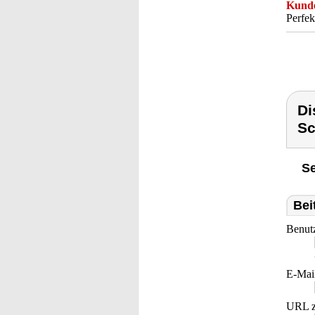
Kunde
Perfek
Di
Sc
Se
Bei
Benut
E-Mai
URL z