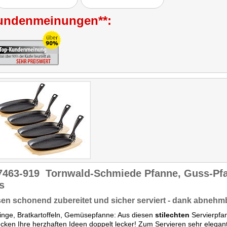
Käsespätzle,
Gemüsepfanne oder
undenmeinungen**:
einfach nur Bratkartoffeln
gelangen perfekt, da die
Wärmeverteilung der
Pfanne wirklich ideal ist. Die
Gerichte sind im
Handumdrehen gemacht.
Variieren Sie Zutaten, die
gerade zuhause vorrätig
sind, würzen diese und
zaubern Sie mit der
Pfannen neue, individuelle
Gerichte!"
Getestet wurde NC-2900.
7463-919
Tornwald-Schmiede Pfanne, Guss-Pfa
s
en schonend zubereitet und sicher serviert - dank abnehm
rlinge, Bratkartoffeln, Gemüsepfanne: Aus diesen
stilechten
Servierpfa
ken Ihre herzhaften Ideen doppelt lecker! Zum Servieren sehr elegan