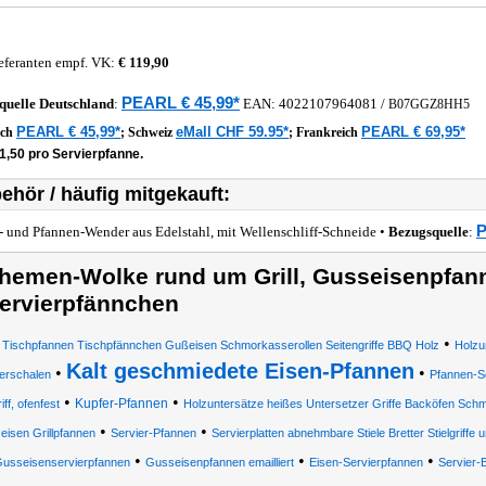
eferanten empf. VK:
€ 119,90
PEARL € 45,99*
quelle
Deutschland
:
EAN:
4022107964081
/
B07GGZ8HH5
PEARL € 45,99*
eMall CHF 59.95*
PEARL € 69,95*
ich
;
Schweiz
;
Frankreich
1,50 pro Servierpfanne.
ehör / häufig mitgekauft:
P
l- und Pfannen-Wender aus Edelstahl, mit Wellenschliff-Schneide •
Bezugsquelle
:
hemen-Wolke rund um Grill, Gusseisenpfan
ervierpfännchen
•
t Tischpfannen Tischpfännchen Gußeisen Schmorkasserollen Seitengriffe BBQ Holz
Holzu
Kalt geschmiedete Eisen-Pfannen
•
•
ierschalen
Pfannen-S
•
•
Kupfer-Pfannen
iff, ofenfest
Holzuntersätze heißes Untersetzer Griffe Backöfen Schmi
•
•
isen Grillpfannen
Servier-Pfannen
Servierplatten abnehmbare Stiele Bretter Stielgriffe 
•
•
•
usseisenservierpfannen
Gusseisenpfannen emailliert
Eisen-Servierpfannen
Servier-