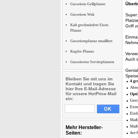
Überb
Gusseisen-Grillpfanne
Gusseisen-Wok
Super
Platzi
Kalt geschmiedete Eisen-
Griff 
Pfanne
Einmal
Gusseisenpfanne emailliert
Nehme
Kupfer-Pfanne
Verwe
Auch 
Gusseiserne Servierpfannen
Genial
Speis
Bleiben Sie mit uns im
4 gr
Kontakt und tragen Sie
Abne
hier Ihre E-Mail-Adresse
für unsere HotPrice-Mail
Opt
ein:
Geei
Extr
Einf
Maße
Maße
Mehr Hersteller-
Seiten:
4er-