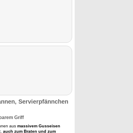
nnen, Servierpfännchen
barem Griff
nnen aus
massivem Gusseisen
t,
auch zum Braten und zum