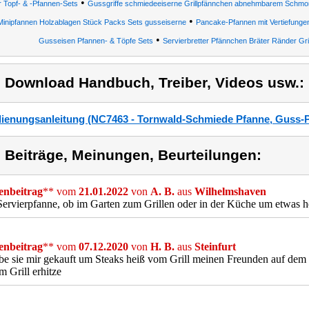
•
r Topf- & -Pfannen-Sets
Gussgriffe schmiedeeiserne Grillpfännchen abnehmbarem Schmorp
•
Minipfannen Holzablagen Stück Packs Sets gusseiserne
Pancake-Pfannen mit Vertiefungen,
•
Gusseisen Pfannen- & Töpfe Sets
Servierbretter Pfännchen Bräter Ränder Gril
) Download Handbuch, Treiber, Videos usw.:
ienungsanleitung (NC7463 - Tornwald-Schmiede Pfanne, Guss-P
) Beiträge, Meinungen, Beurteilungen:
nbeitrag
** vom
21.01.2022
von
A. B.
aus
Wilhelmshaven
Servierpfanne, ob im Garten zum Grillen oder in der Küche um etwas h
nbeitrag
** vom
07.12.2020
von
H. B.
aus
Steinfurt
be sie mir gekauft um Steaks heiß vom Grill meinen Freunden auf dem T
m Grill erhitze