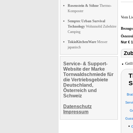
Rosenstein & Söhne
Thermo-
Komposter
Vom Li
Semptec Urban Survival
Technology
Wohnmobil Zubehöre
Bezugs
Camping
Österre
TokioKitchenWare
Messer
Nur € 1
japanisch
Zub
Service- & Support-
Gril
Website der Marke
Tornwaldschmiede für
T
die Vertriebsgebiete
S
Deutschland,
Österreich und
Bra
Schweiz
Serv
Datenschutz
Gr
Impressum
Gusse
•
G