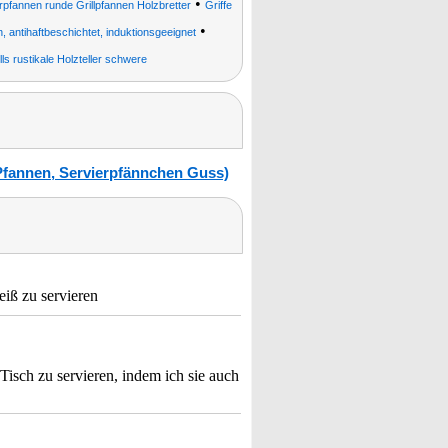
•
fannen runde Grillpfannen Holzbretter
Griffe
•
 antihaftbeschichtet, induktionsgeeignet
ls rustikale Holzteller schwere
fannen, Servierpfännchen Guss)
eiß zu servieren
isch zu servieren, indem ich sie auch