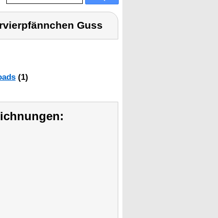
rvierpfännchen Guss
oads
(1)
eichnungen: