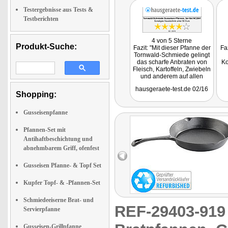
Testergebnisse aus Tests &
Testberichten
4 von 5 Sterne
Produkt-Suche:
Fazit: "Mit dieser Pfanne der
Fa
Tornwald-Schmiede gelingt
das scharfe Anbraten von
Ko
Fleisch, Kartoffeln, Zwiebeln
und anderem auf allen
Herdarten. Solche Pfannen
hausgeraete-test.de 02/16
dürfen in keiner guten
Shopping:
Küche fehlen."
Getestet wurde das
Pfannenset NC-2941
Gusseisenpfanne
Pfannen-Set mit
Antihaftbeschichtung und
abnehmbarem Griff, ofenfest
Gusseisen Pfanne- & Topf Set
Kupfer Topf- & -Pfannen-Set
Schmiedeeiserne Brat- und
REF-29403-91
Servierpfanne
Gusseisen-Grillpfanne