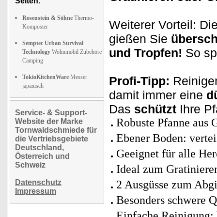
Seiten:
Rosenstein & Söhne
Thermo-
Weiterer Vorteil: D
Komposter
gießen Sie
übersch
Semptec Urban Survival
und Tropfen!
So sp
Technology
Wohnmobil Zubehöre
Camping
TokioKitchenWare
Messer
Profi-Tipp:
Reinigen
japanisch
damit immer eine
d
Das
schützt
Ihre P
Service- & Support-
Robuste Pfanne aus 
Website der Marke
Tornwaldschmiede für
Ebener Boden: vertei
die Vertriebsgebiete
Deutschland,
Geeignet für alle Her
Österreich und
Schweiz
Ideal zum Gratiniere
Datenschutz
2 Ausgüsse zum Abg
Impressum
Besonders schwere Qu
Einfache Reinigung: 