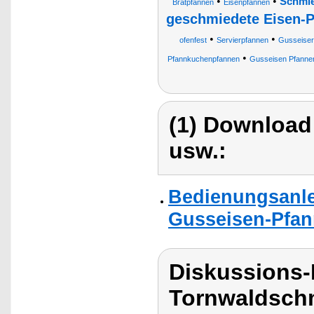
•
•
Schmie
Bratpfannen
Eisenpfannen
geschmiedete Eisen-
•
•
ofenfest
Servierpfannen
Gusseiser
•
Pfannkuchenpfannen
Gusseisen Pfanne
(1) Download
usw.:
Bedienungsanle
Gusseisen-Pfan
Diskussions
Tornwaldschm