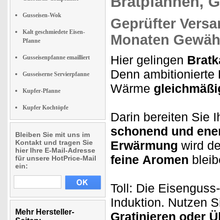
Bratpfannen, 
Gusseisen-Wok
Geprüfter Versa
Kalt geschmiedete Eisen-
Monaten Gewähr
Pfanne
Hier gelingen
Bratka
Gusseisenpfanne emailliert
Denn ambitionierte
Gusseiserne Servierpfanne
Wärme
gleichmäßi
Kupfer-Pfanne
Kupfer Kochtöpfe
Darin bereiten Sie I
schonend und ene
Bleiben Sie mit uns im
Kontakt und tragen Sie
Erwärmung
wird d
hier Ihre E-Mail-Adresse
feine
Aromen
bleib
für unsere HotPrice-Mail
ein:
Toll: Die Eisenguss-
Induktion. Nutzen S
Mehr Hersteller-
Gratinieren oder 