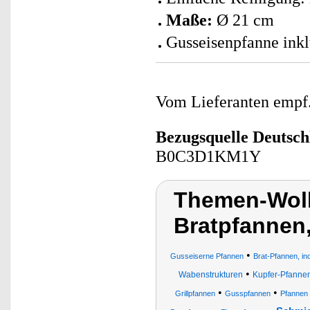
Maße:
Ø 21 cm
Gusseisenpfanne inkl
Vom Lieferanten emp
Bezugsquelle
Deutsch
B0C3D1KM1Y
Themen-Wolk
Bratpfannen
•
Gusseiserne Pfannen
Brat-Pfannen, in
•
Wabenstrukturen
Kupfer-Pfanne
•
•
Grillpfannen
Gusspfannen
Pfannen