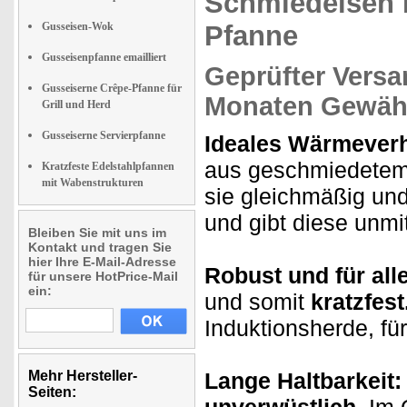
Schmiedeisen 
Gusseisen-Wok
Pfanne
Gusseisenpfanne emailliert
Geprüfter Versa
Gusseiserne Crêpe-Pfanne für
Monaten Gewähr
Grill und Herd
Gusseiserne Servierpfanne
Ideales Wärmeverh
aus geschmiedetem E
Kratzfeste Edelstahlpfannen
mit Wabenstrukturen
sie gleichmäßig und
und gibt diese unmit
Bleiben Sie mit uns im
Kontakt und tragen Sie
hier Ihre E-Mail-Adresse
Robust und für all
für unsere HotPrice-Mail
ein:
und somit
kratzfest
Induktionsherde, für
Mehr Hersteller-
Lange Haltbarkeit
Seiten:
unverwüstlich.
Im 