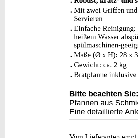
Robust, kratz- und s
Mit zwei Griffen und
Servieren
Einfache Reinigung: 
heißem Wasser abspül
spülmaschinen-geeig
Maße (Ø x H): 28 x 
Gewicht: ca. 2 kg
Bratpfanne inklusive
Bitte beachten Sie
Pfannen aus Schmi
Eine detaillierte Anl
Vom Lieferanten emp