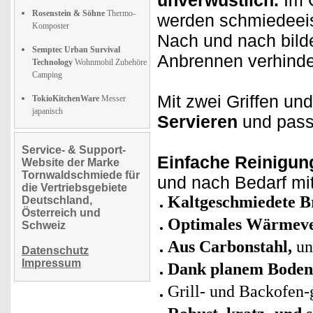
Rosenstein & Söhne
Thermo-
werden schmiedeeis
Komposter
Nach und nach bild
Semptec Urban Survival
Anbrennen verhinde
Technology
Wohnmobil Zubehöre
Camping
Mit zwei Griffen und
TokioKitchenWare
Messer
japanisch
Servieren
und pass
Service- & Support-
Einfache Reinigun
Website der Marke
Tornwaldschmiede für
und nach Bedarf mi
die Vertriebsgebiete
Kaltgeschmiedete Br
Deutschland,
Österreich und
Optimales Wärmeve
Schweiz
Aus Carbonstahl,
un
Datenschutz
Impressum
Dank planem Boden f
Grill- und Backofen-