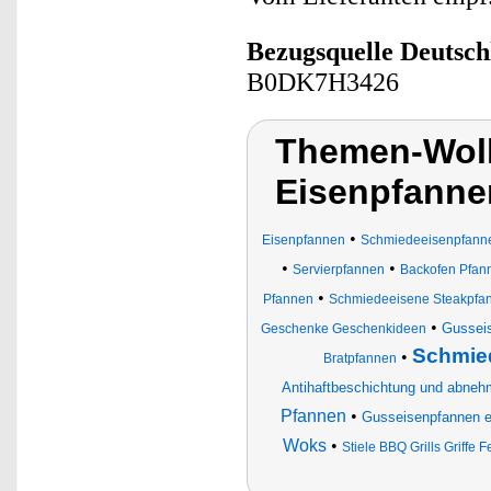
Bezugsquelle
Deutsch
B0DK7H3426
Themen-Wolk
Eisenpfanne
•
Eisenpfannen
Schmiedeeisenpfann
•
•
Servierpfannen
Backofen Pfan
•
Pfannen
Schmiedeeisene Steakpfa
•
Gusseis
Geschenke Geschenkideen
Schmied
•
Bratpfannen
Antihaftbeschichtung und abnehm
Pfannen
•
Gusseisenpfannen em
Woks
•
Stiele BBQ Grills Griff