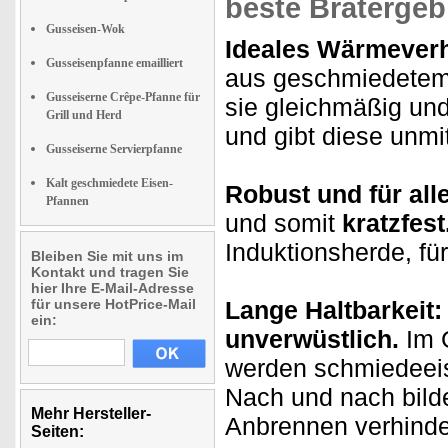
beste Bratergeb
Gusseisen-Wok
Ideales Wärmeverh
Gusseisenpfanne emailliert
aus geschmiedetem E
Gusseiserne Crêpe-Pfanne für
sie gleichmäßig und
Grill und Herd
und gibt diese unmit
Gusseiserne Servierpfanne
Kalt geschmiedete Eisen-
Robust und für all
Pfannen
und somit
kratzfest
Induktionsherde, für
Bleiben Sie mit uns im
Kontakt und tragen Sie
hier Ihre E-Mail-Adresse
für unsere HotPrice-Mail
Lange Haltbarkeit
ein:
unverwüstlich.
Im 
werden schmiedeeis
Nach und nach bild
Mehr Hersteller-
Anbrennen verhinde
Seiten: