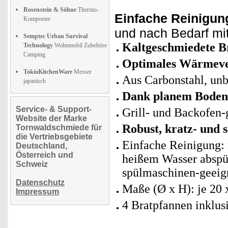
Rosenstein & Söhne
Thermo-
Einfache Reinigun
Komposter
und nach Bedarf mi
Semptec Urban Survival
Kaltgeschmiedete B
Technology
Wohnmobil Zubehöre
Camping
Optimales Wärmev
TokioKitchenWare
Messer
Aus Carbonstahl, unb
japanisch
Dank planem Boden a
Service- & Support-
Grill- und Backofen-
Website der Marke
Robust, kratz- und s
Tornwaldschmiede für
die Vertriebsgebiete
Einfache Reinigung: 
Deutschland,
Österreich und
heißem Wasser abspül
Schweiz
spülmaschinen-geeig
Datenschutz
Maße (Ø x H): je 20 x
Impressum
4 Bratpfannen inklus