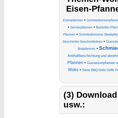
Eisen-Pfann
•
Eisenpfannen
Schmiedeeisenpfann
•
•
Servierpfannen
Backofen Pfan
•
Pfannen
Schmiedeeisene Steakpfa
•
Gusseis
Geschenke Geschenkideen
Schmied
•
Bratpfannen
Antihaftbeschichtung und abnehm
Pfannen
•
Gusseisenpfannen em
Woks
•
Stiele BBQ Grills Griff
(3) Download
usw.: