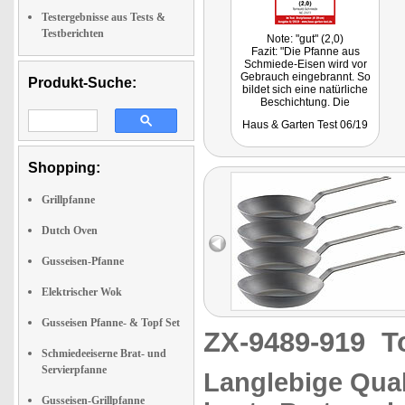
Testergebnisse aus Tests &
Testberichten
Note: "gut" (2,0)
Fazit: "Die Pfanne aus
Schmiede-Eisen wird vor
Gebrauch eingebrannt. So
Produkt-Suche:
bildet sich eine natürliche
Beschichtung. Die
verhindert Anbrennen von
Haus & Garten Test 06/19
Bratgut und ermöglicht
perfekte Bratergebnisse."
Getestet wurde NC-2377.
Shopping:
Grillpfanne
Dutch Oven
Gusseisen-Pfanne
Elektrischer Wok
Gusseisen Pfanne- & Topf Set
ZX-9489-919
T
Schmiedeeiserne Brat- und
Servierpfanne
Langlebige Qual
Gusseisen-Grillpfanne