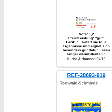
Note: 1,2
Preis/Leistung: "gut"
Fazit: "... liefert sie tolle
Ergebnisse und eignet sich
besonders gut dafür, Essen
länger warmzuhalten."
Getestet wurde das Set NC-
Küche & Haushalt 04/19
2418.
REF-28693-919
Tornwald-Schmiede