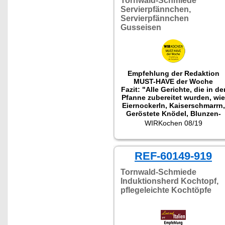
Tornwald-Schmiede
Servierpfännchen,
Servierpfännchen
Gusseisen
Empfehlung der Redaktion
MUST-HAVE der Woche
Fazit: "Alle Gerichte, die in de
Pfanne zubereitet wurden, wie
Eiernockerln, Kaiserschmarrn,
Geröstete Knödel, Blunzen-
und Eierschwammerl-Gröstl,
WIRKochen 08/19
Käsespätzle, Gemüsepfanne
oder einfach nur
Bratkartoffeln gelangen
REF-60149-919
perfekt, da die
Wärmeverteilung der Pfanne
wirklich ideal ist. Die Gerichte
Tornwald-Schmiede
sind im Handumdrehen
Induktionsherd Kochtopf,
gemacht. Variieren Sie
pflegeleichte Kochtöpfe
Zutaten, die gerade zuhause
vorrätig sind, würzen diese
und zaubern Sie mit der
Pfannen neue, individuelle