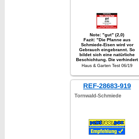
Note: "gut" (2,0)
Fazit: "Die Pfanne aus
Schmiede-Eisen wird vor
Gebrauch eingebrannt. So
bildet sich eine natürliche
Beschichtung. Die verhindert
Anbrennen von Bratgut und
Haus & Garten Test 06/19
ermöglicht perfekte
Bratergebnisse."
Getestet wurde NC-2377.
REF-28683-919
Tornwald-Schmiede