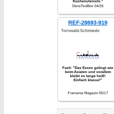
Küchenutensils."
DensToolBox 04/26
REF-28693-919
Tornwald-Schmiede
Fazit: "Das Essen gelingt wie
beim Asiaten und vorallem
bleibt es lange heiß!
Einfach klasse!"
Framania Magazin 05/17