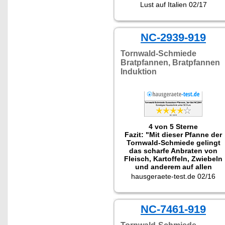
Lust auf Italien 02/17
NC-2939-919
Tornwald-Schmiede
Bratpfannen, Bratpfannen
Induktion
4 von 5 Sterne
Fazit: "Mit dieser Pfanne der
Tornwald-Schmiede gelingt
das scharfe Anbraten von
Fleisch, Kartoffeln, Zwiebeln
und anderem auf allen
Herdarten. Solche Pfannen
hausgeraete-test.de 02/16
dürfen in keiner guten Küche
fehlen."
Getestet wurde das
Pfannenset NC-2941
NC-7461-919