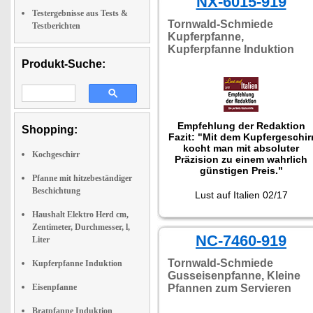
NX-6015-919
Testergebnisse aus Tests &
Tornwald-Schmiede
Testberichten
Kupferpfanne,
Kupferpfanne Induktion
Produkt-Suche:
Empfehlung der Redaktion
Shopping:
Fazit: "Mit dem Kupfergeschir
kocht man mit absoluter
Kochgeschirr
Präzision zu einem wahrlich
günstigen Preis."
Pfanne mit hitzebeständiger
Beschichtung
Lust auf Italien 02/17
Haushalt Elektro Herd cm,
Zentimeter, Durchmesser, l,
NC-7460-919
Liter
Tornwald-Schmiede
Kupferpfanne Induktion
Gusseisenpfanne, Kleine
Eisenpfanne
Pfannen zum Servieren
Bratpfanne Induktion