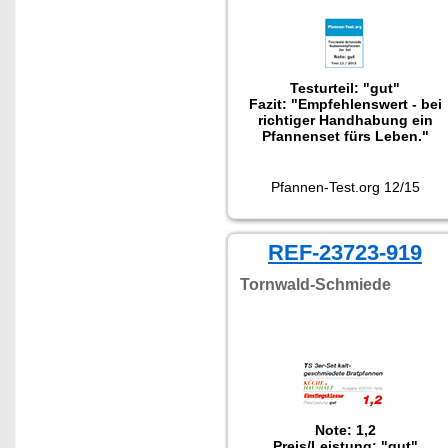
Testurteil: "gut"
Fazit: "Empfehlenswert - bei
richtiger Handhabung ein
Pfannenset fürs Leben."
Pfannen-Test.org 12/15
REF-23723-919
Tornwald-Schmiede
Note: 1,2
Preis/Leistung: "gut"