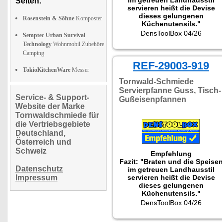
Seiten:
servieren heißt die Devise
dieses gelungenen
Rosenstein & Söhne
Komposter
Küchenutensils."
Getestet wurde NC-2900.
DensToolBox 04/26
Semptec Urban Survival
Technology
Wohnmobil Zubehöre
Camping
REF-29003-919
TokioKitchenWare
Messer
Tornwald-Schmiede
Servierpfanne Guss, Tisch-
Service- & Support-
Gußeisenpfannen
Website der Marke
Tornwaldschmiede für
die Vertriebsgebiete
Deutschland,
Österreich und
Schweiz
Empfehlung
Fazit: "Braten und die Speise
Datenschutz
im getreuen Landhausstil
Impressum
servieren heißt die Devise
dieses gelungenen
Küchenutensils."
DensToolBox 04/26