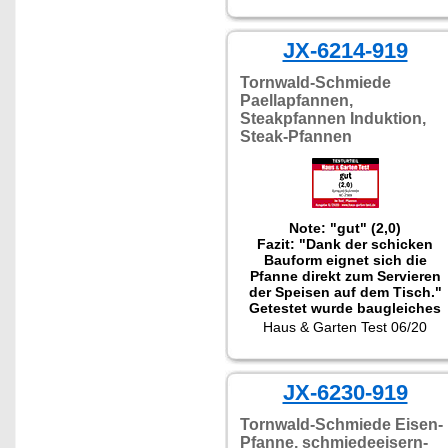
oder einfach nur
Bratkartoffeln gelangen
JX-6214-919
perfekt, da die
Wärmeverteilung der Pfanne
wirklich ideal ist. Die Gerichte
Tornwald-Schmiede
sind im Handumdrehen
Paellapfannen,
gemacht. Variieren Sie
Steakpfannen Induktion,
Zutaten, die gerade zuhause
Steak-Pfannen
vorrätig sind, würzen diese
und zaubern Sie mit der
Pfannen neue, individuelle
Gerichte!"
Note: "gut" (2,0)
Fazit: "Dank der schicken
Bauform eignet sich die
Pfanne direkt zum Servieren
der Speisen auf dem Tisch."
Getestet wurde baugleiches
Modell NC-2388.
Haus & Garten Test 06/20
JX-6230-919
Tornwald-Schmiede Eisen-
Pfanne, schmiedeeisern-