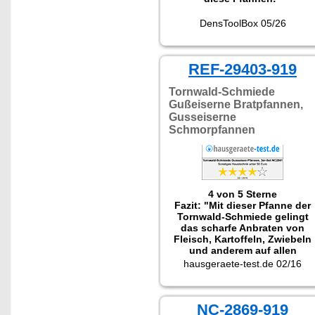
DensToolBox 05/26
REF-29403-919
Tornwald-Schmiede
Gußeiserne Bratpfannen,
Gusseiserne
Schmorpfannen
4 von 5 Sterne
Fazit: "Mit dieser Pfanne der
Tornwald-Schmiede gelingt
das scharfe Anbraten von
Fleisch, Kartoffeln, Zwiebeln
und anderem auf allen
Herdarten. Solche Pfannen
hausgeraete-test.de 02/16
dürfen in keiner guten Küche
fehlen."
Getestet wurde das
Pfannenset NC-2941
NC-2869-919