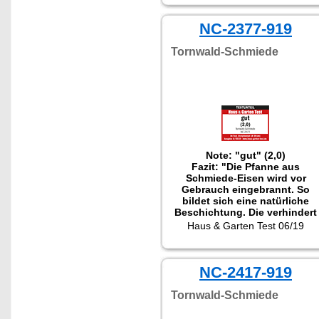
NC-2377-919
Tornwald-Schmiede
Note: "gut" (2,0)
Fazit: "Die Pfanne aus
Schmiede-Eisen wird vor
Gebrauch eingebrannt. So
bildet sich eine natürliche
Beschichtung. Die verhindert
Anbrennen von Bratgut und
Haus & Garten Test 06/19
ermöglicht perfekte
Bratergebnisse."
NC-2417-919
Tornwald-Schmiede