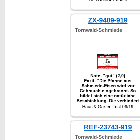
ZX-9489-919
Tornwald-Schmiede
Note: "gut" (2,0)
Fazit: "Die Pfanne aus
Schmiede-Eisen wird vor
Gebrauch eingebrannt. So
bildet sich eine natürliche
Beschichtung. Die verhindert
Anbrennen von Bratgut und
Haus & Garten Test 06/19
ermöglicht perfekte
Bratergebnisse."
Getestet wurde NC-2377.
REF-23743-919
Tornwald-Schmiede