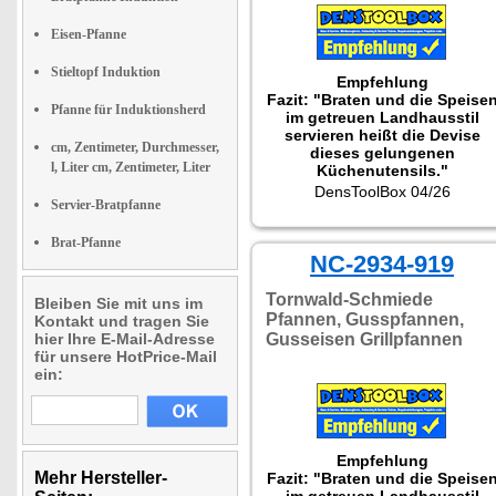
Eisen-Pfanne
Stieltopf Induktion
Empfehlung
Fazit: "Braten und die Speise
Pfanne für Induktionsherd
im getreuen Landhausstil
servieren heißt die Devise
cm, Zentimeter, Durchmesser,
dieses gelungenen
l, Liter cm, Zentimeter, Liter
Küchenutensils."
DensToolBox 04/26
Servier-Bratpfanne
Brat-Pfanne
NC-2934-919
Tornwald-Schmiede
Bleiben Sie mit uns im
Pfannen, Gusspfannen,
Kontakt und tragen Sie
hier Ihre E-Mail-Adresse
Gusseisen Grillpfannen
für unsere HotPrice-Mail
ein:
Empfehlung
Mehr Hersteller-
Fazit: "Braten und die Speise
im getreuen Landhausstil