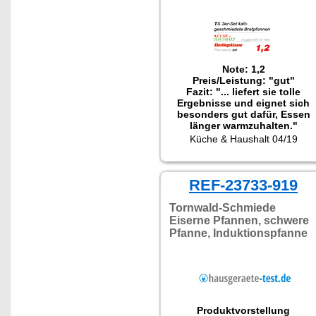
Note: 1,2
Preis/Leistung: "gut"
Fazit: "... liefert sie tolle
Ergebnisse und eignet sich
besonders gut dafür, Essen
länger warmzuhalten."
Getestet wurde das Set NC-
Küche & Haushalt 04/19
2418.
REF-23733-919
Tornwald-Schmiede
Eiserne Pfannen, schwere
Pfanne, Induktionspfanne
Produktvorstellung