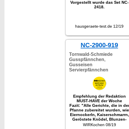
Vorgestellt wurde das Set NC-
2418.
hausgeraete-test.de 12/19
NC-2900-919
Tornwald-Schmiede
Gusspfännchen,
Gusseisen
Servierpfännchen
Empfehlung der Redaktion
MUST-HAVE der Woche
Fazit: "Alle Gerichte, die in de
Pfanne zubereitet wurden, wie
Eiernockerln, Kaiserschmarrn,
Geröstete Knödel, Blunzen-
und Eierschwammerl-Gröstl,
WIRKochen 08/19
Käsespätzle, Gemüsepfanne