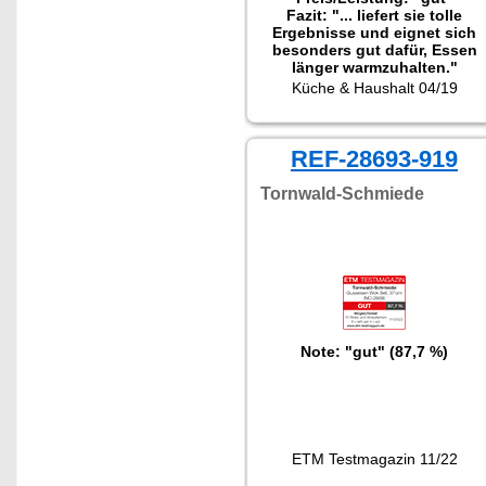
Fazit: "... liefert sie tolle
Ergebnisse und eignet sich
besonders gut dafür, Essen
länger warmzuhalten."
Getestet wurde das Set NC-
Küche & Haushalt 04/19
2418.
REF-28693-919
Tornwald-Schmiede
Note: "gut" (87,7 %)
ETM Testmagazin 11/22