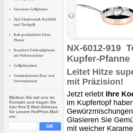
Gusseisen-Grillpfanne
2in1-Glaskeramik-Kochfeld
und Tischgrill
Kalt geschmiedete Eisen-
Pfanne
NX-6012-919
T
Kratzfeste Edelstahlpfanne
mit Wabenstruktur
Kupfer-Pfanne 
Grillpfännchen
Leitet Hitze sup
Schmiedeeiserne Brat- und
mit Präzision!
Servierpfannen
Jetzt erlebt
Ihre Ko
Bleiben Sie mit uns im
im Kupfertopf haben
Kontakt und tragen Sie
hier Ihre E-Mail-Adresse
Gewürzmischungen
für unsere HotPrice-Mail
ein:
Glasieren Sie Gem
mit weicher Karamel