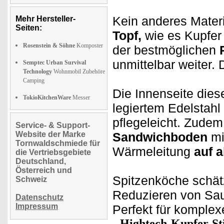
Kein anderes Materia
Mehr Hersteller-
Seiten:
Topf,
wie es Kupfer 
Rosenstein & Söhne
Komposter
der bestmöglichen
unmittelbar weiter. 
Semptec Urban Survival
Technology
Wohnmobil Zubehöre
Camping
Die Innenseite dies
TokioKitchenWare
Messer
legiertem Edelstahl
pflegeleicht. Zudem 
Service- & Support-
Website der Marke
Sandwichboden
mi
Tornwaldschmiede für
Wärmeleitung
auf a
die Vertriebsgebiete
Deutschland,
Österreich und
Spitzenköche schät
Schweiz
Reduzieren von Sau
Datenschutz
Impressum
Perfekt für komple
Hightech-Kupfer-St