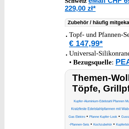
eMall CHF 6
Schweiz
229,00 zł*
Zubehör / häufig mitgeka
Topf- und Pfannen-Set
€ 147,99*
Universal-Silikonran
PEA
•
Bezugsquelle
:
Themen-Wolk
Töpfe, Grill
Kupfer-Aluminium-Edelstahl Pfannen Mu
Kratzfeste Edelstahlpfannen mit Wab
•
•
Gas Elektro
Pfanne Kupfer-Look
Gusse
•
•
-Pfannen-Sets
Kochzubehör
Kupferbö