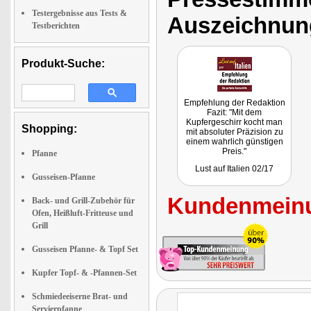
Testergebnisse aus Tests &
Auszeichnun
Testberichten
Produkt-Suche:
Empfehlung der Redaktion
Fazit: "Mit dem
Kupfergeschirr kocht man
Shopping:
mit absoluter Präzision zu
einem wahrlich günstigen
Preis."
Pfanne
Lust auf Italien 02/17
Gusseisen-Pfanne
Kundenmeinu
Back- und Grill-Zubehör für
Ofen, Heißluft-Fritteuse und
Grill
Gusseisen Pfanne- & Topf Set
Kupfer Topf- & -Pfannen-Set
Schmiedeeiserne Brat- und
Servierpfanne