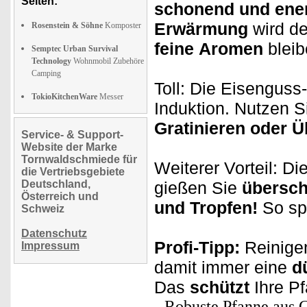
Seiten:
schonend und ene
Erwärmung
wird d
Rosenstein & Söhne
Komposter
feine
Aromen
bleib
Semptec Urban Survival
Technology
Wohnmobil Zubehöre
Camping
Toll: Die Eisenguss-
TokioKitchenWare
Messer
Induktion. Nutzen S
Gratinieren oder 
Service- & Support-
Website der Marke
Tornwaldschmiede für
Weiterer Vorteil: D
die Vertriebsgebiete
Deutschland,
gießen Sie
übersch
Österreich und
und Tropfen!
So sp
Schweiz
Datenschutz
Profi-Tipp:
Reinigen
Impressum
damit immer eine
d
Das
schützt
Ihre P
Robuste Pfanne aus 