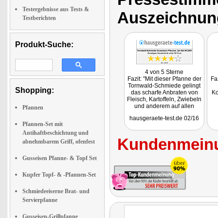
Testergebnisse aus Tests &
Auszeichnun
Testberichten
Produkt-Suche:
4 von 5 Sterne
Fazit: "Mit dieser Pfanne der
Fa
Tornwald-Schmiede gelingt
Shopping:
das scharfe Anbraten von
Ko
Fleisch, Kartoffeln, Zwiebeln
und anderem auf allen
Pfannen
Herdarten. Solche Pfannen
hausgeraete-test.de 02/16
dürfen in keiner guten
Pfannen-Set mit
Küche fehlen."
Antihaftbeschichtung und
Getestet wurde das
Kundenmeinu
Pfannenset NC-2941
abnehmbarem Griff, ofenfest
Gusseisen Pfanne- & Topf Set
Kupfer Topf- & -Pfannen-Set
Schmiedeeiserne Brat- und
Servierpfanne
Gusseisen-Grillpfanne