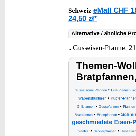
eMall CHF 1
Schweiz
24,50 zł*
Alternative / ähnliche Pr
Gusseisen-Pfanne, 2
Themen-Wolk
Bratpfannen
•
Gusseiserne Pfannen
Brat-Pfannen, in
•
Wabenstrukturen
Kupfer-Pfanne
•
•
Grillpfannen
Gusspfannen
Pfannen
•
•
Schmie
Bratpfannen
Eisenpfannen
geschmiedete Eisen-
•
•
ofenfest
Servierpfannen
Gusseiser