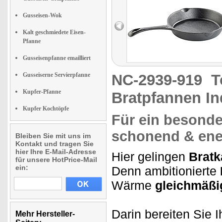
Gusseisen-Wok
Kalt geschmiedete Eisen-
Pfanne
Gusseisenpfanne emailliert
Gusseiserne Servierpfanne
NC-2939-919
T
Kupfer-Pfanne
Bratpfannen In
Kupfer Kochtöpfe
Für ein besonde
schonend & ene
Bleiben Sie mit uns im
Kontakt und tragen Sie
hier Ihre E-Mail-Adresse
Hier gelingen
Bratka
für unsere HotPrice-Mail
ein:
Denn ambitionierte
Wärme
gleichmäßi
Darin bereiten Sie I
Mehr Hersteller-