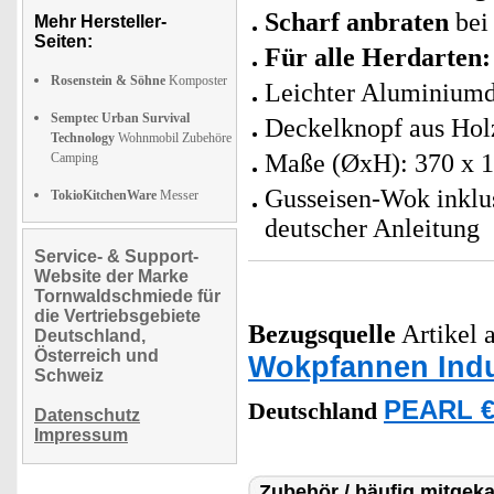
Scharf anbraten
bei
Mehr Hersteller-
Seiten:
Für alle Herdarten:
Rosenstein & Söhne
Komposter
Leichter Aluminium
Semptec Urban Survival
Deckelknopf aus Holz
Technology
Wohnmobil Zubehöre
Maße (ØxH): 370 x 1
Camping
Gusseisen-Wok inklu
TokioKitchenWare
Messer
deutscher Anleitung
Service- & Support-
Website der Marke
Tornwaldschmiede für
die Vertriebsgebiete
Bezugsquelle
Artikel a
Deutschland,
Österreich und
Wokpfannen Indu
Schweiz
PEARL €
Deutschland
Datenschutz
Impressum
Zubehör / häufig mitgeka