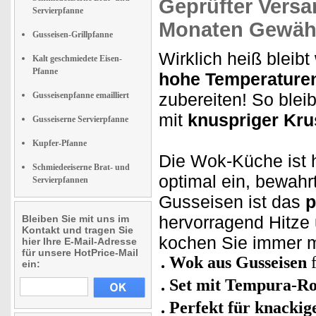
Geprüfter Versa
Servierpfanne
Monaten Gewähr
Gusseisen-Grillpfanne
Wirklich heiß bleib
Kalt geschmiedete Eisen-
Pfanne
hohe Temperaturen
zubereiten! So blei
Gusseisenpfanne emailliert
mit
knuspriger Kru
Gusseiserne Servierpfanne
Kupfer-Pfanne
Die Wok-Küche ist h
Schmiedeeiserne Brat- und
optimal ein, bewahr
Servierpfannen
Gusseisen ist das
p
hervorragend Hitze 
Bleiben Sie mit uns im
Kontakt und tragen Sie
kochen Sie immer mit
hier Ihre E-Mail-Adresse
für unsere HotPrice-Mail
Wok aus Gusseisen
ein:
Set mit Tempura-Ro
Perfekt für knacki