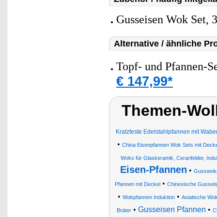
Gusseisen Wok Set, 
Alternative / ähnliche Pr
Topf- und Pfannen-Set
€ 147,99*
Themen-Wol
Kratzfeste Edelstahlpfannen mit Wabe
•
China Eisenpfannen Wok Sets mit Deckel,
Woks für Glaskeramik, Ceranfelder, Indu
Eisen-Pfannen
•
Gusswok
•
Pfannen mit Deckel
Chinesische Gusseis
•
•
Wokpfannen Induktion
Asiatische Wo
•
Gusseisen Pfannen
•
Bräter
C