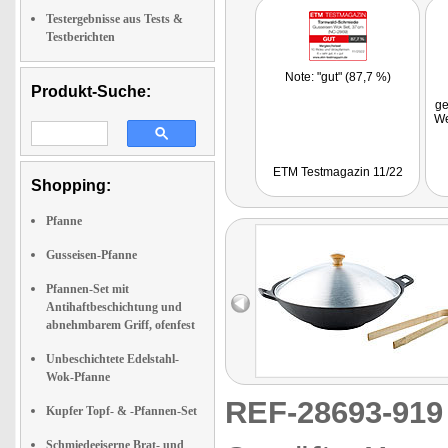
Testergebnisse aus Tests &
Testberichten
Note: "gut" (87,7 %)
Produkt-Suche:
ge
We
ETM Testmagazin 11/22
Shopping:
Pfanne
Gusseisen-Pfanne
Pfannen-Set mit
Antihaftbeschichtung und
abnehmbarem Griff, ofenfest
Unbeschichtete Edelstahl-
Wok-Pfanne
REF-28693-91
Kupfer Topf- & -Pfannen-Set
Schmiedeeiserne Brat- und