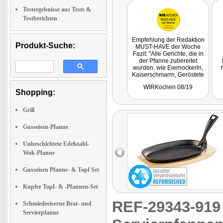
Testergebnisse aus Tests &
Testberichten
Empfehlung der Redaktion
Produkt-Suche:
MUST-HAVE der Woche
Fazit: "Alle Gerichte, die in
der Pfanne zubereitet
wurden, wie Eiernockerln,
Kaiserschmarrn, Geröstete
Knödel, Blunzen- und
WIRKochen 08/19
Eierschwammerl-Gröstl,
G
Shopping:
Käsespätzle,
Gemüsepfanne oder
einfach nur Bratkartoffeln
Grill
gelangen perfekt, da die
Wärmeverteilung der
Gusseisen-Pfanne
Pfanne wirklich ideal ist. Die
Gerichte sind im
Unbeschichtete Edelstahl-
Handumdrehen gemacht.
Variieren Sie Zutaten, die
Wok-Pfanne
gerade zuhause vorrätig
sind, würzen diese und
Gusseisen Pfanne- & Topf Set
zaubern Sie mit der
Pfannen neue, individuelle
Gerichte!"
Kupfer Topf- & -Pfannen-Set
Getestet wurde NC-2900.
REF-29343-91
Schmiedeeiserne Brat- und
Servierpfanne