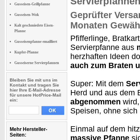
Servierpfannen
Gusseisen-Grillpfanne
Geprüfter Versa
Gusseisen-Wok
Monaten Gewähr
Kalt geschmiedete Eisen-
Pfanne
Pfifferlinge, Bratk
Gusseisenpfanne emailliert
Servierpfanne aus
Kupfer-Pfanne
herzhaften Ideen do
Gusseiserne Servierpfannen
auch zum Braten 
Bleiben Sie mit uns im
Super: Mit dem
Serv
Kontakt und tragen Sie
hier Ihre E-Mail-Adresse
Herd und aus dem B
für unsere HotPrice-Mail
abgenommen
wird,
ein:
Speisen, ohne sich 
Einmal auf dem hit
Mehr Hersteller-
Seiten:
massive Pfanne
si