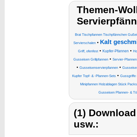
Themen-Wolk
Servierpfän
Brat Tischpfannen Tischpfännchen Gußei
Kalt geschm
•
Servierschalen
•
•
Kupfer-Pfannen
Griff, ofenfest
Ho
•
Gusseisen Grillpfannen
Servier-Pfannen
•
•
Gusseisenservierpfannen
Gusseisen
•
Kupfer Topf- & -Pfannen-Sets
Gussgriffe
Minipfannen Holzablagen Stück Packs
Gusseisen Pfannen- & Tö
(1) Download
usw.: