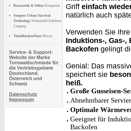
Griff
einfach wiede
Rosenstein & Söhne
Komposter
natürlich auch spät
Semptec Urban Survival
Technology
Wohnmobil Zubehöre
Camping
Verwenden Sie Ihre
TokioKitchenWare
Messer
Induktions-, Gas-,
Backofen
gelingt di
Service- & Support-
Website der Marke
Tornwaldschmiede für
Genial: Das massiv
die Vertriebsgebiete
speichert sie
beson
Deutschland,
Österreich und
heiß.
Schweiz
Große Gusseisen-Se
Datenschutz
Abnehmbarer Serviergr
Impressum
Optimale Wärmever
Geeignet für Indukti
Backofen