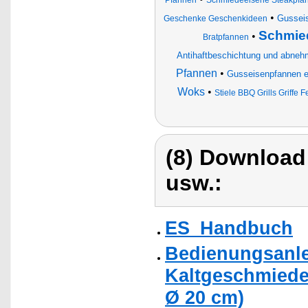
•
Gusseis
Geschenke Geschenkideen
Schmied
•
Bratpfannen
Antihaftbeschichtung und abnehm
Pfannen
•
Gusseisenpfannen em
Woks
•
Stiele BBQ Grills Griff
(8) Download
usw.:
ES_Handbuch
Bedienungsanle
Kaltgeschmiede
Ø 20 cm)