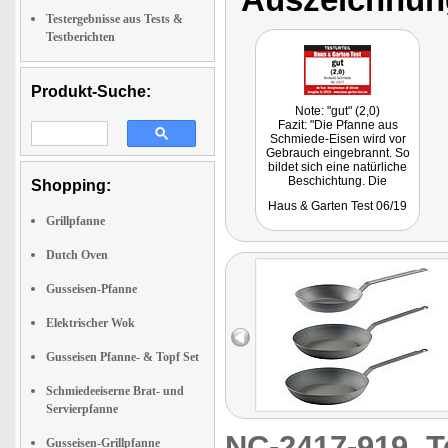
Testergebnisse aus Tests &
Testberichten
Produkt-Suche:
Note: "gut" (2,0)
Fazit: "Die Pfanne aus
Schmiede-Eisen wird vor
Gebrauch eingebrannt. So
bildet sich eine natürliche
Beschichtung. Die
Shopping:
verhindert Anbrennen von
Haus & Garten Test 06/19
Bratgut und ermöglicht
Grillpfanne
perfekte Bratergebnisse."
Getestet wurde NC-2377.
Dutch Oven
Gusseisen-Pfanne
Elektrischer Wok
Gusseisen Pfanne- & Topf Set
Schmiedeeiserne Brat- und
Servierpfanne
NC-2417-919
T
Gusseisen-Grillpfanne