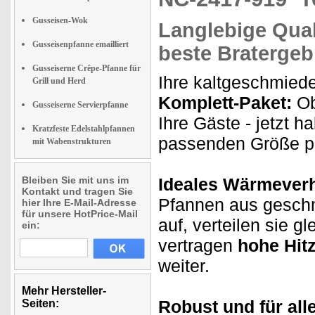
Gusseisen-Wok
Langlebige Qual
Gusseisenpfanne emailliert
beste Bratergeb
Gusseiserne Crêpe-Pfanne für
Ihre kaltgeschmied
Grill und Herd
Komplett-Paket:
Ob
Gusseiserne Servierpfanne
Ihre Gäste - jetzt h
Kratzfeste Edelstahlpfannen
passenden Größe pa
mit Wabenstrukturen
Bleiben Sie mit uns im
Ideales Wärmeverh
Kontakt und tragen Sie
Pfannen aus geschm
hier Ihre E-Mail-Adresse
für unsere HotPrice-Mail
auf, verteilen sie g
ein:
vertragen
hohe Hit
weiter.
Mehr Hersteller-
Robust und für all
Seiten: