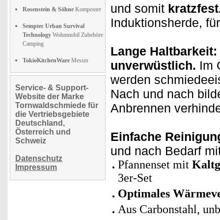
und somit
kratzfest
Rosenstein & Söhne
Komposter
Induktionsherde, für
Semptec Urban Survival
Technology
Wohnmobil Zubehöre
Camping
Lange Haltbarkeit
TokioKitchenWare
Messer
unverwüstlich.
Im 
werden schmiedeeis
Service- & Support-
Nach und nach bild
Website der Marke
Tornwaldschmiede für
Anbrennen verhinde
die Vertriebsgebiete
Deutschland,
Österreich und
Einfache Reinigun
Schweiz
und nach Bedarf mi
Datenschutz
Pfannenset mit
Kalt
Impressum
3er-Set
Optimales Wärmev
Aus Carbonstahl, unb