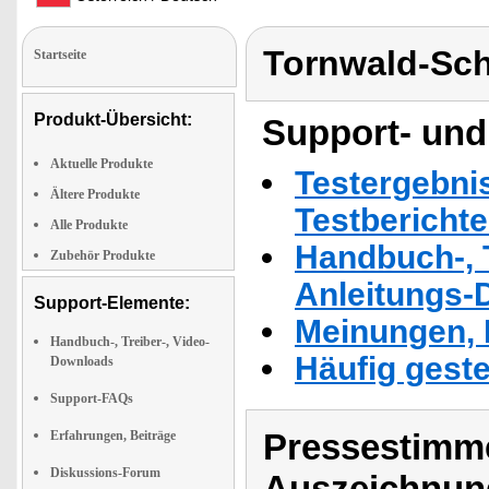
Tornwald-Sc
Startseite
Produkt-Übersicht:
Support- und
Aktuelle Produkte
Testergebni
Ältere Produkte
Testbericht
Alle Produkte
Handbuch-, T
Zubehör Produkte
Anleitungs-
Support-Elemente:
Meinungen, 
Handbuch-, Treiber-, Video-
Häufig geste
Downloads
Support-FAQs
Pressestimme
Erfahrungen, Beiträge
Diskussions-Forum
Auszeichnun