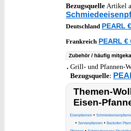
Bezugsquelle
Artikel a
Schmiedeeisenp
PEARL €
Deutschland
PEARL € 
Frankreich
Zubehör / häufig mitgeka
Grill- und Pfannen-W
PEAR
Bezugsquelle
:
Themen-Wolk
Eisen-Pfann
•
Eisenpfannen
Schmiedeeisenpfann
•
•
Servierpfannen
Backofen Pfan
•
Pfannen
Schmiedeeisene Steakpfa