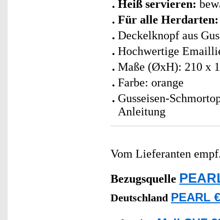
Heiß servieren:
bewa
Für alle Herdarten:
Deckelknopf aus Guss
Hochwertige Emailli
Maße (ØxH): 210 x 10
Farbe: orange
Gusseisen-Schmortop
Anleitung
Vom Lieferanten emp
PEARL
Bezugsquelle
PEARL €
Deutschland