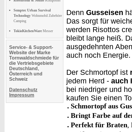
Rosenstein & Söhne
Komposter
Semptec Urban Survival
Denn
Gusseisen
hä
Technology
Wohnmobil Zubehöre
Das sorgt für weic
Camping
werden Risottos cre
TokioKitchenWare
Messer
bleibt lange heiß. D
ausgedehnten Aben
Service- & Support-
Website der Marke
auch noch Energie.
Tornwaldschmiede für
die Vertriebsgebiete
Deutschland,
Der Schmortopf ist
Österreich und
Schweiz
jedem Herd -
auch 
bei niedriger und h
Datenschutz
Impressum
kaufen Sie einen To
Schmortopf aus Gus
Bringt Farbe auf de
Perfekt für Braten
,