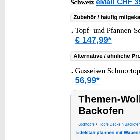
eMall CHF 3
Schweiz
Zubehör / häufig mitgeka
Topf- und Pfannen-Set
€ 147,99*
Alternative / ähnliche Pr
Gusseisen Schmortopf
56,99*
Themen-Wolk
Backofen
•
Kochtöpfe
Töpfe Deckeln Backöfen 
Edelstahlpfannen mit Wabens