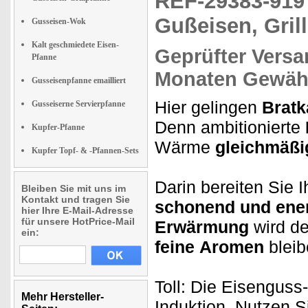
REF-29383-91
Gußeisen, Gril
Gusseisen-Wok
Kalt geschmiedete Eisen-
Geprüfter Versa
Pfanne
Monaten Gewähr
Gusseisenpfanne emailliert
Hier gelingen
Bratka
Gusseiserne Servierpfanne
Denn ambitionierte
Kupfer-Pfanne
Wärme
gleichmäßi
Kupfer Topf- & -Pfannen-Sets
Darin bereiten Sie I
Bleiben Sie mit uns im
Kontakt und tragen Sie
schonend und ene
hier Ihre E-Mail-Adresse
für unsere HotPrice-Mail
Erwärmung
wird d
ein:
feine
Aromen
bleib
Toll: Die Eisenguss-
Mehr Hersteller-
Induktion. Nutzen S