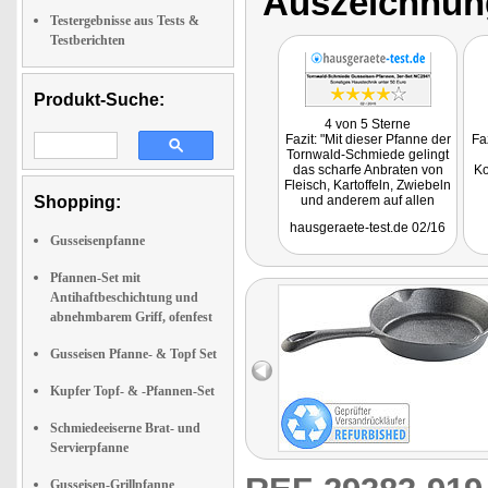
Auszeichnun
Testergebnisse aus Tests &
Testberichten
Produkt-Suche:
4 von 5 Sterne
Fazit: "Mit dieser Pfanne der
Fa
Tornwald-Schmiede gelingt
das scharfe Anbraten von
Ko
Fleisch, Kartoffeln, Zwiebeln
Shopping:
und anderem auf allen
Herdarten. Solche Pfannen
hausgeraete-test.de 02/16
dürfen in keiner guten
Gusseisenpfanne
Küche fehlen."
Getestet wurde das
Pfannenset NC-2941
Pfannen-Set mit
Antihaftbeschichtung und
abnehmbarem Griff, ofenfest
Gusseisen Pfanne- & Topf Set
Kupfer Topf- & -Pfannen-Set
Schmiedeeiserne Brat- und
Servierpfanne
Gusseisen-Grillpfanne