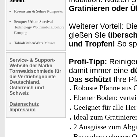
Seiten:
Gratinieren oder 
Rosenstein & Söhne
Komposter
Semptec Urban Survival
Weiterer Vorteil: D
Technology
Wohnmobil Zubehöre
Camping
gießen Sie
übersch
und Tropfen!
So sp
TokioKitchenWare
Messer
Profi-Tipp:
Reinigen
Service- & Support-
Website der Marke
damit immer eine
d
Tornwaldschmiede für
die Vertriebsgebiete
Das
schützt
Ihre P
Deutschland,
Robuste Pfanne aus 
Österreich und
Schweiz
Ebener Boden: vertei
Datenschutz
Geeignet für alle Her
Impressum
Ideal zum Gratiniere
2 Ausgüsse zum Abg
Besonders schwere Qu