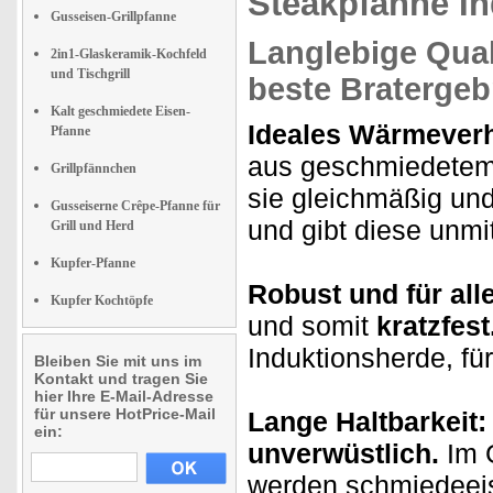
Steakpfanne In
Gusseisen-Grillpfanne
Langlebige Qual
2in1-Glaskeramik-Kochfeld
und Tischgrill
beste Bratergeb
Kalt geschmiedete Eisen-
Ideales Wärmeverh
Pfanne
aus geschmiedetem E
Grillpfännchen
sie gleichmäßig und
Gusseiserne Crêpe-Pfanne für
und gibt diese unmit
Grill und Herd
Kupfer-Pfanne
Robust und für all
Kupfer Kochtöpfe
und somit
kratzfest
Induktionsherde, für
Bleiben Sie mit uns im
Kontakt und tragen Sie
hier Ihre E-Mail-Adresse
für unsere HotPrice-Mail
Lange Haltbarkeit
ein:
unverwüstlich.
Im 
werden schmiedeeis