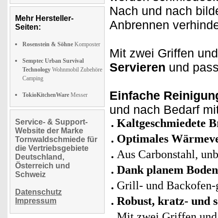
Nach und nach bild
Mehr Hersteller-
Anbrennen verhinde
Seiten:
Rosenstein & Söhne
Komposter
Mit zwei Griffen und
Semptec Urban Survival
Servieren
und pass
Technology
Wohnmobil Zubehöre
Camping
Einfache Reinigun
TokioKitchenWare
Messer
und nach Bedarf mi
Kaltgeschmiedete Br
Service- & Support-
Website der Marke
Optimales Wärmev
Tornwaldschmiede für
die Vertriebsgebiete
Aus Carbonstahl, unb
Deutschland,
Österreich und
Dank planem Boden f
Schweiz
Grill- und Backofen-
Datenschutz
Robust, kratz- und s
Impressum
Mit zwei Griffen und