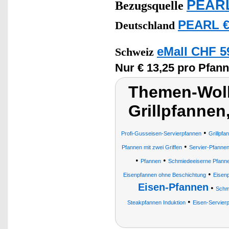
PEARL
Bezugsquelle
PEARL €
Deutschland
eMall CHF 5
Schweiz
Nur € 13,25 pro Pfann
Themen-Wolk
Grillpfannen
•
Profi-Gusseisen-Servierpfannen
Grillpfa
•
Pfannen mit zwei Griffen
Servier-Pfanne
•
•
Pfannen
Schmiedeeiserne Pfann
•
Eisenpfannen ohne Beschichtung
Eisenp
Eisen-Pfannen
•
Schm
•
Steakpfannen Induktion
Eisen-Servier