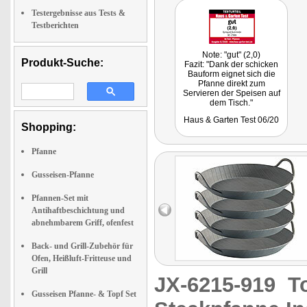
Testergebnisse aus Tests &
Testberichten
Note: "gut" (2,0)
Produkt-Suche:
Fazit: "Dank der schicken
Bauform eignet sich die
Pfanne direkt zum
Servieren der Speisen auf
dem Tisch."
Getestet wurde baugleiches
Haus & Garten Test 06/20
Modell NC-2388.
Shopping:
Pfanne
Gusseisen-Pfanne
Pfannen-Set mit
Antihaftbeschichtung und
abnehmbarem Griff, ofenfest
Back- und Grill-Zubehör für
Ofen, Heißluft-Fritteuse und
Grill
JX-6215-919
T
Gusseisen Pfanne- & Topf Set