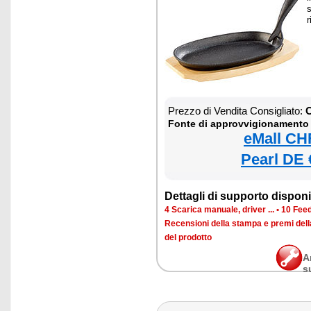
s
r
Prezzo di Vendita Consigliato:
C
Fonte di approvvigionamento
eMall CH
Pearl DE 
Dettagli di supporto disponib
4 Scarica manuale, driver ...
•
10 Feed
Recensioni della stampa e premi del
del prodotto
A
s