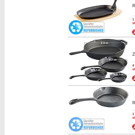
R
1
s
Z
4
s
R
1
s