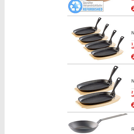
N
1
s
N
2
s
R