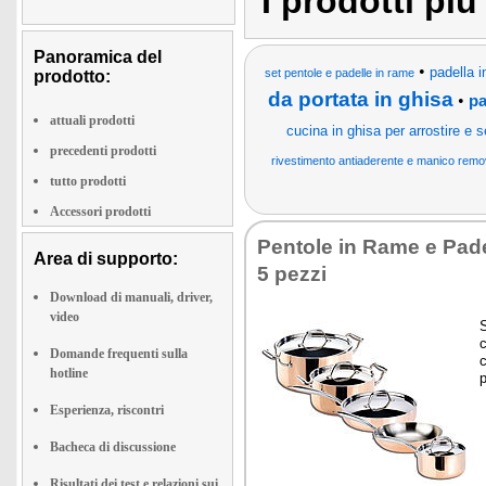
I prodotti pi
Panoramica del
•
padella i
set pentole e padelle in rame
prodotto:
da portata in ghisa
•
pa
attuali prodotti
cucina in ghisa per arrostire e s
precedenti prodotti
rivestimento antiaderente e manico removi
tutto prodotti
Accessori prodotti
Pentole in Rame e Pade
Area di supporto:
5 pezzi
Download di manuali, driver,
video
S
Domande frequenti sulla
c
hotline
p
Esperienza, riscontri
Bacheca di discussione
Risultati dei test e relazioni sui