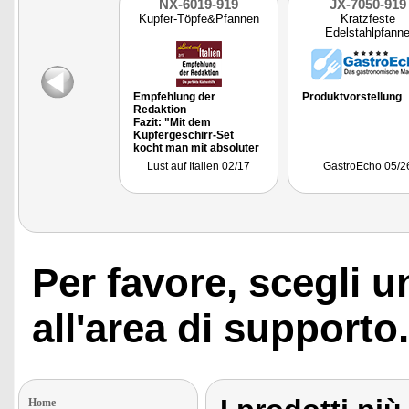
NX-6019-919
JX-7050-919
Kupfer-Töpfe&Pfannen
Kratzfeste
Edelstahlpfann
Wabenstruktur 2
Empfehlung der
Produktvorstellung
Redaktion
Fazit: "Mit dem
Kupfergeschirr-Set
kocht man mit absoluter
Präzision zu einem
Lust auf Italien 02/17
GastroEcho 05/2
wahrlich günstigen
Preis."
Per favore, scegli 
all'area di supporto.
Home