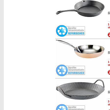
R
1
s
R
1
s
R
3
s