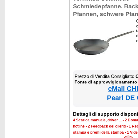
Schmiedepfanne, Bac
Pfannen, schwere Pfa
Q
t
r
o
Prezzo di Vendita Consigliato:
C
Fonte di approvvigionamento
eMall CH
Pearl DE 
Dettagli di supporto disponib
4 Scarica manuale, driver ...
•
2 Doman
hotline
•
2 Feedback dei clienti
•
1 Rec
stampa e premi della stampa
•
1 Vide