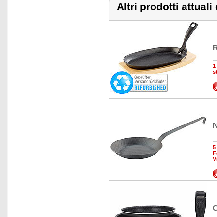
Altri prodotti attua
R
1
s
N
5
F
V
C