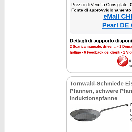
Prezzo di Vendita Consigliato:
C
Fonte di approvvigionamento
eMall CH
Pearl DE 
Dettagli di supporto disponib
2 Scarica manuale, driver ...
•
1 Doman
hotline
•
6 Feedback dei clienti
•
1 Vid
A
s
Tornwald-Schmiede Ei
Pfannen, schwere Pfan
Induktionspfanne
R
p
g