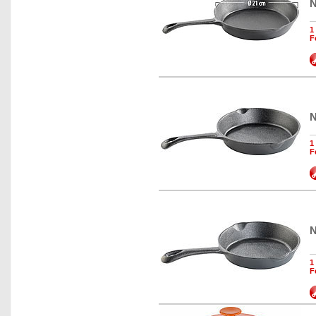
N
1
F
N
1
F
N
1
F