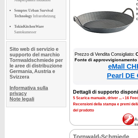
t
Semptec Urban Survival
m
Technology
Infrarotheizung
c
TokioKitchenWare
Santokumesser
Sito web di servizio e
Prezzo di Vendita Consigliato:
C
supporto del marchio
Fonte di approvvigionamento
Tornwaldschmiede per
eMall CH
le aree di distribuzione
Germania, Austria e
Pearl DE 
Svizzera
Informativa sulla
Dettagli di supporto disponib
privacy
5 Scarica manuale, driver ...
•
16 Feed
Note legali
Recensioni della stampa e premi del
del prodotto
A
s
Tornwald-Schmiede