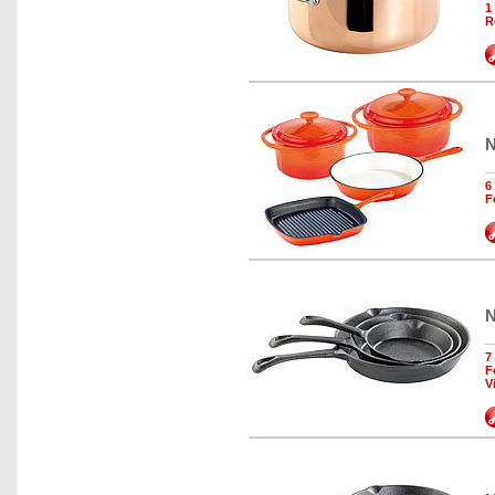
1
R
N
6
F
N
7
F
V