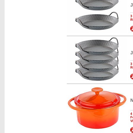
J
3
R
J
3
R
N
4
F
V