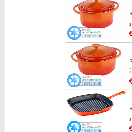
R
2
R
2
R
2