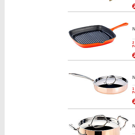
N
2
F
N
1
F
N