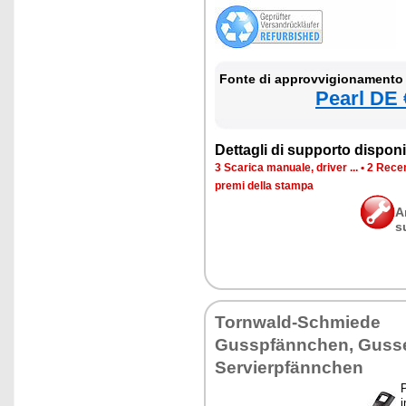
Fonte di approvvigionamento
Pearl DE 
Dettagli di supporto disponib
3 Scarica manuale, driver ...
•
2 Recen
premi della stampa
A
s
Tornwald-Schmiede
Gusspfännchen, Guss
Servierpfännchen
P
i