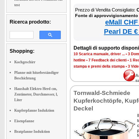
test
Prezzo di Vendita Consigliato:
C
Fonte di approvvigionamento
eMall CHF
Ricerca prodotto:
Pearl DE €
Dettagli di supporto disponib
Shopping:
10 Scarica manuale, driver ...
•
3 Doma
hotline
•
7 Feedback dei clienti
•
1 Rec
Kochgeschirr
stampa e premi della stampa
•
3 Vide
Pfanne mit hitzebeständiger
A
Beschichtung
s
Haushalt Elektro Herd cm,
Tornwald-Schmiede
Zentimeter, Durchmesser, l,
Kupferkochtöpfe, Kupfe
Liter
Deckel
Kupferpfanne Induktion
I
t
Eisenpfanne
c
p
Bratpfanne Induktion
f