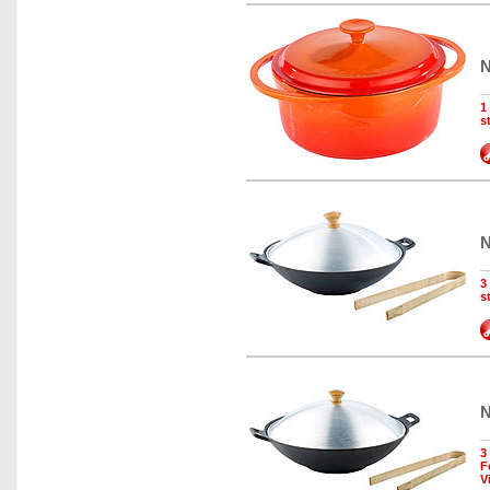
N
1
s
N
3
s
N
3
F
V