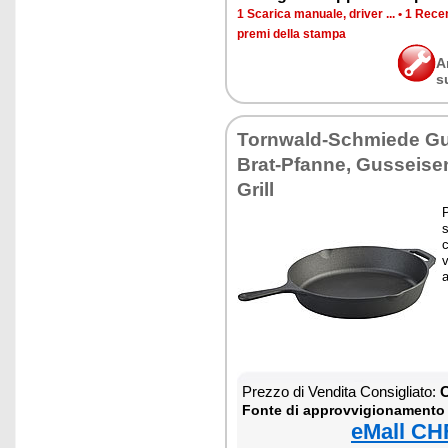
1 Scarica manuale, driver ...
•
1 Recen
premi della stampa
A
s
Tornwald-Schmiede G
Brat-Pfanne, Gusseise
Grill
s
v
Prezzo di Vendita Consigliato:
C
Fonte di approvvigionamento
eMall CH