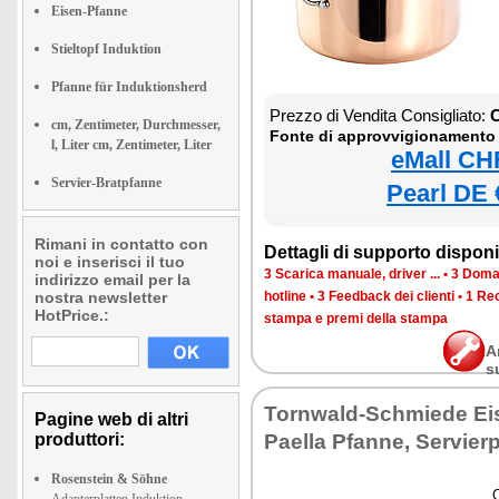
Eisen-Pfanne
Stieltopf Induktion
Pfanne für Induktionsherd
Prezzo di Vendita Consigliato:
C
cm, Zentimeter, Durchmesser,
Fonte di approvvigionamento
l, Liter cm, Zentimeter, Liter
eMall CH
Servier-Bratpfanne
Pearl DE 
Rimani in contatto con
Dettagli di supporto disponib
noi e inserisci il tuo
3 Scarica manuale, driver ...
•
3 Doman
indirizzo email per la
nostra newsletter
hotline
•
3 Feedback dei clienti
•
1 Rec
HotPrice.:
stampa e premi della stampa
A
s
Tornwald-Schmiede Ei
Pagine web di altri
produttori:
Paella Pfanne, Servier
Rosenstein & Söhne
Q
Adapterplatten Induktion