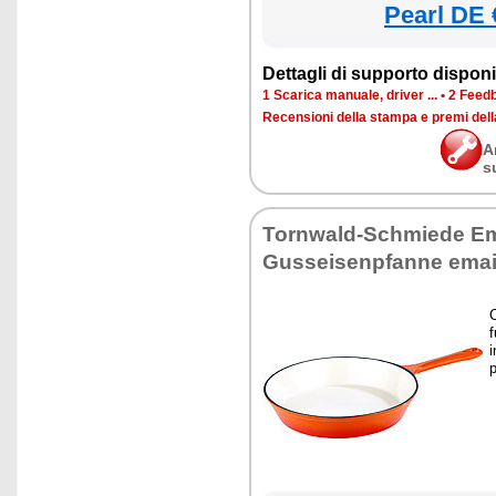
Pearl DE 
Dettagli di supporto disponib
1 Scarica manuale, driver ...
•
2 Feedb
Recensioni della stampa e premi del
A
s
Tornwald-Schmiede Ema
Gusseisenpfanne email
C
f
i