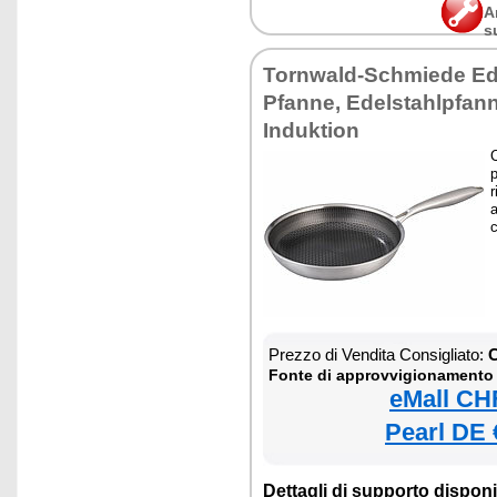
A
s
Tornwald-Schmiede Ede
Pfanne, Edelstahlpfann
Induktion
p
r
a
Prezzo di Vendita Consigliato:
C
Fonte di approvvigionamento
eMall CH
Pearl DE 
Dettagli di supporto disponib