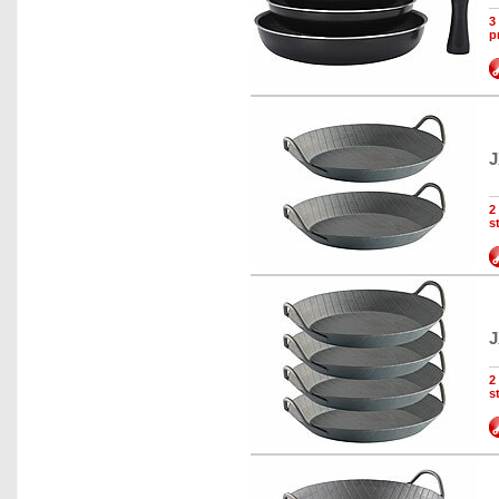
3
p
J
2
s
J
2
s