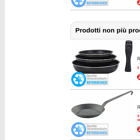
Prodotti non più pr
R
1
R
3
s