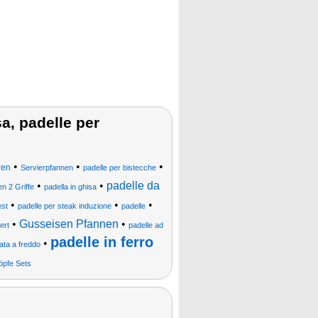
sa, padelle per
•
•
•
ren
Servierpfannen
padelle per bistecche
•
•
padelle da
n 2 Griffe
padella in ghisa
•
•
•
est
padelle per steak induzione
padelle
•
Gusseisen Pfannen
•
ert
padelle ad
padelle in ferro
•
iata a freddo
öpfe Sets