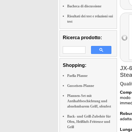
Bacheca di discussione
Risultati dei test e relazioni sui
test
Ricerca prodotto:
Shopping:
JX-
Ste
Paella Pfanne
Quali
Gusseisen-Pfanne
Compor
Pfannen-Set mit
modo o
Antihaftbeschichtung und
immedi
abnehmbarem Griff, ofenfest
Robust
Back- und Grill-Zubehör für
adatta
Ofen, Heißluft-Fritteuse und
Grill
Lunga