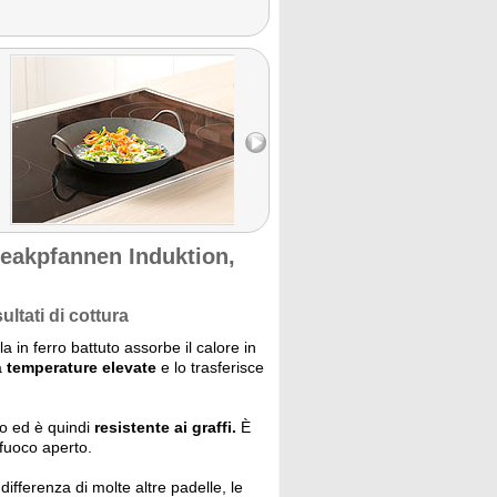
eakpfannen Induktion,
ltati di cottura
a in ferro battuto assorbe il calore in
a
temperature elevate
e lo trasferisce
to ed è quindi
resistente ai graffi.
È
 fuoco aperto.
differenza di molte altre padelle, le