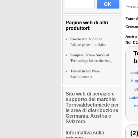
Prezzo 
Fonte 
Pagine web di altri
German
produttori:
Austri
Rosenstein & Söhne
Nur € 1
Adapterplatten Induktion
T
Semptec Urban Survival
b
Technology
Infrarotheizung
TokioKitchenWare
padel
Santokumesser
Kup
s
Sito web di servizio e
padel
supporto del marchio
Tornwaldschmiede per
in
le aree di distribuzione
Germania, Austria e
Svizzera
(2
Informativa sulla