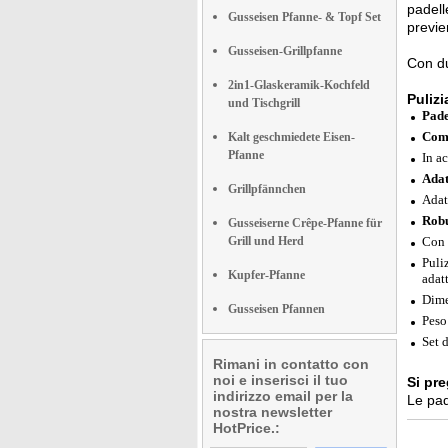
padell
Gusseisen Pfanne- & Topf Set
previe
Gusseisen-Grillpfanne
Con du
2in1-Glaskeramik-Kochfeld
Pulizi
und Tischgrill
Pade
Comp
Kalt geschmiedete Eisen-
Pfanne
In a
Adat
Grillpfännchen
Adat
Robu
Gusseiserne Crêpe-Pfanne für
Grill und Herd
Con 
Puli
Kupfer-Pfanne
adat
Dime
Gusseisen Pfannen
Peso
Set 
Rimani in contatto con
noi e inserisci il tuo
Si pre
indirizzo email per la
Le pad
nostra newsletter
HotPrice.: