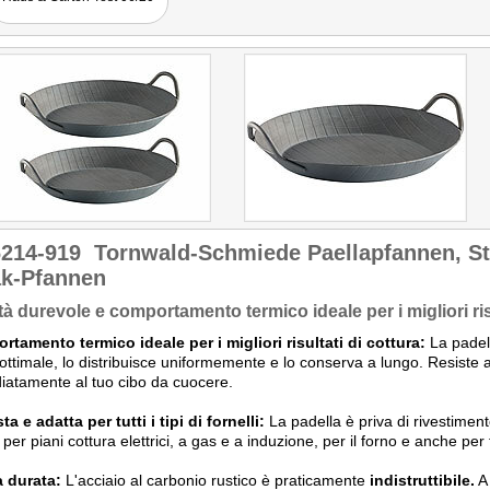
6214-919
Tornwald-Schmiede Paellapfannen, St
ak-Pfannen
tà durevole e comportamento termico ideale per i migliori risu
tamento termico ideale per i migliori risultati di cottura:
La padell
ttimale, lo distribuisce uniformemente e lo conserva a lungo. Resiste 
atamente al tuo cibo da cuocere.
a e adatta per tutti i tipi di fornelli:
La padella è priva di rivestimen
 per piani cottura elettrici, a gas e a induzione, per il forno e anche per
 durata:
L'acciaio al carbonio rustico è praticamente
indistruttibile.
A 