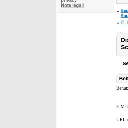
privacy
Note legali
Bed
Rau
IT_
Di
Sc
Se
Bei
Benut
E-Mai
URL z