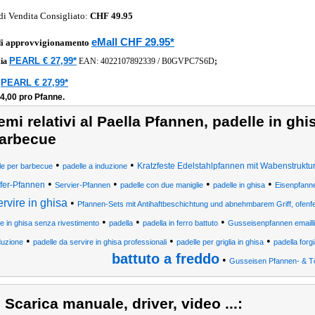
di Vendita Consigliato:
CHF 49.95
eMall CHF 29.95*
di approvvigionamento
PEARL € 27,99*
ia
EAN:
4022107892339
/
B0GVPC7S6D
;
PEARL € 27,99*
a
4,00 pro Pfanne.
emi relativi al Paella Pfannen, padelle in ghi
arbecue
•
•
Kratzfeste Edelstahlpfannen mit Wabenstruktu
le per barbecue
padelle a induzione
•
•
•
•
fer-Pfannen
Servier-Pfannen
padelle con due maniglie
padelle in ghisa
Eisenpfanne
ervire in ghisa
•
Pfannen-Sets mit Antihaftbeschichtung und abnehmbarem Griff, ofenf
•
•
•
le in ghisa senza rivestimento
padella
padella in ferro battuto
Gusseisenpfannen emailli
•
•
•
duzione
padelle da servire in ghisa professionali
padelle per griglia in ghisa
padella forg
battuto a freddo
•
Gusseisen Pfannen- & T
) Scarica manuale, driver, video ...: