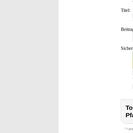
Titel:
Beitra
Sicher
To
Pf
* I p