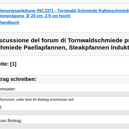
ienungsanleitung (NC2371 - Tornwald-Schmiede Kaltgeschmiedet
tenprägung, Ø 24 cm, 2,9 cm hoch)
Handbuch
scussione del forum di Tornwaldschmiede p
hmiede Paellapfannen, Steakpfannen Indukt
ite: [1]
trag schreiben:
zername:
Synonym, unter dem Ihr Beitrag erscheinen soll
l:
um Beitrag: