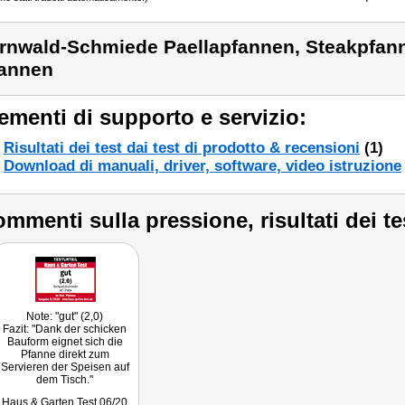
rnwald-Schmiede Paellapfannen, Steakpfann
annen
ementi di supporto e servizio:
Risultati dei test dai test di prodotto & recensioni
(1)
Download di manuali, driver, software, video istruzione
mmenti sulla pressione, risultati dei te
Note: "gut" (2,0)
Fazit: "Dank der schicken
Bauform eignet sich die
Pfanne direkt zum
Servieren der Speisen auf
dem Tisch."
Getestet wurde baugleiches
Haus & Garten Test 06/20
Modell NC-2388.