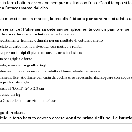
e in ferro battuto diventano sempre migliori con l'uso. Con il tempo si 
ne l'attaccamento del cibo.
e manici e senza manico, la padella è
ideale per servire
e si adatta a
a semplice:
Pulire senza detersivi semplicemente con un panno e, se 
lla e servitore in ferro battuto con due manici
ortamento termico ottimale
per un risultato di cottura perfetto
cciaio al carbonio, non rivestita, con motivo a rombi
ta per tutti i tipi di piani cottura - anche induzione
ta per griglia e forno
sta, resistente a graffi e tagli
due manici e senza manico: si adatta al forno, ideale per servire
zia semplice: strofinare con carta da cucina e, se necessario, risciacquare con acqu
ta per lavastoviglie
nsioni (Ø x H): 24 x 2,9 cm
: circa 1,5 kg
da 2 padelle con istruzioni in tedesco
ga di notare:
elle in ferro battuto devono essere
condite prima dell'uso.
Le istruzio