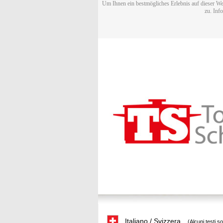
Um Ihnen ein bestmögliches Erlebnis auf dieser We
zu. Inf
Italiano / Svizzera
(Alcuni testi s