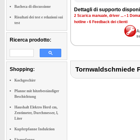
Bacheca di discussione
Dettagli di supporto disponib
2 Scarica manuale, driver ...
•
1 Doman
Risultati dei test e relazioni sui
hotline
•
6 Feedback dei clienti
test
A
s
Ricerca prodotto:
Tornwaldschmiede
Shopping:
Kochgeschirr
Pfanne mit hitzebeständiger
Beschichtung
Haushalt Elektro Herd cm,
Zentimeter, Durchmesser, l,
Liter
Kupferpfanne Induktion
Eisenpfanne