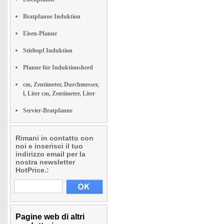
Bratpfanne Induktion
Eisen-Pfanne
Stieltopf Induktion
Pfanne für Induktionsherd
cm, Zentimeter, Durchmesser,
l, Liter cm, Zentimeter, Liter
Servier-Bratpfanne
Rimani in contatto con
noi e inserisci il tuo
indirizzo email per la
nostra newsletter
HotPrice.:
Pagine web di altri