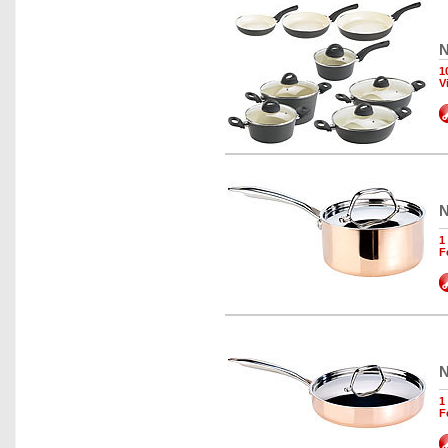
N
1
V
N
1
F
N
1
F