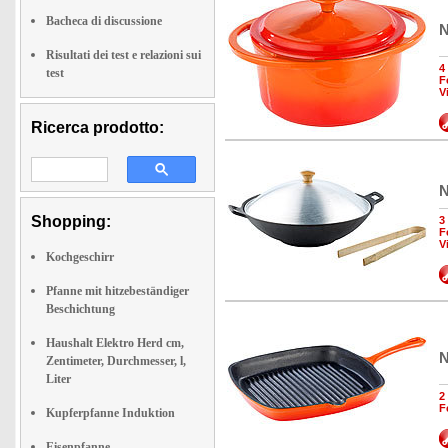
Bacheca di discussione
N
Risultati dei test e relazioni sui
4
test
F
V
Ricerca prodotto:
N
Shopping:
3
F
V
Kochgeschirr
Pfanne mit hitzebeständiger
Beschichtung
Haushalt Elektro Herd cm,
N
Zentimeter, Durchmesser, l,
Liter
2
F
Kupferpfanne Induktion
Eisenpfanne