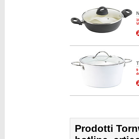
N
1
V
T
9
d
Prodotti Tor