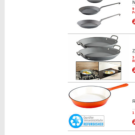
N
9
F
Z
3
R
R
1