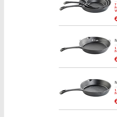
7
F
V
N
1
F
N
1
F