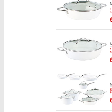
N
3
F
N
3
F
N
1
F