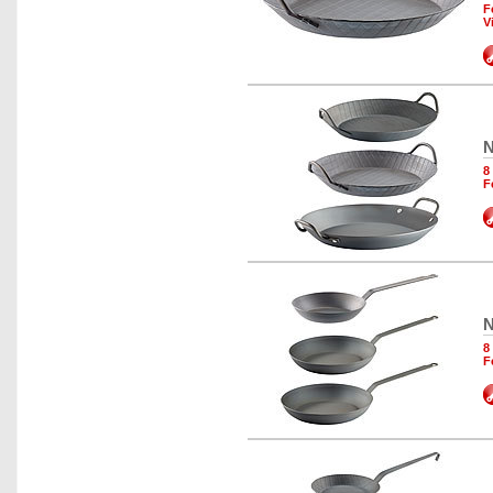
F
V
N
8
F
N
8
F