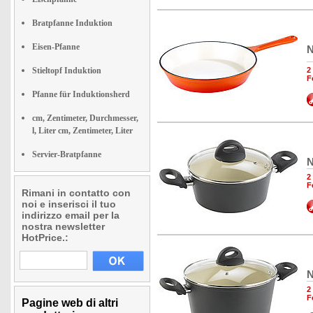
Bratpfanne Induktion
Eisen-Pfanne
N
Stieltopf Induktion
2
F
Pfanne für Induktionsherd
cm, Zentimeter, Durchmesser,
l, Liter cm, Zentimeter, Liter
Servier-Bratpfanne
N
2
F
Rimani in contatto con
noi e inserisci il tuo
indirizzo email per la
nostra newsletter
HotPrice.:
N
2
F
Pagine web di altri