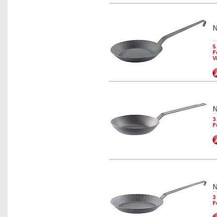
N
5
F
V
N
3
F
N
3
F