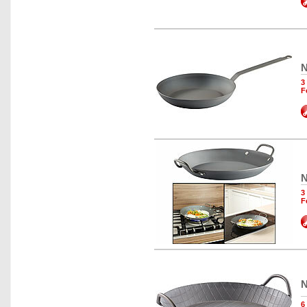
N
3
F
N
3
F
N
6