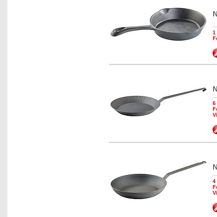
N
1
F
N
6
F
V
N
4
F
V