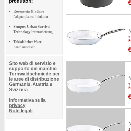
produttori:
Rosenstein & Söhne
Adapterplatten Induktion
Semptec Urban Survival
N
Technology
Infrarotheizung
3
F
TokioKitchenWare
Santokumesser
Sito web di servizio e
supporto del marchio
Tornwaldschmiede per
N
le aree di distribuzione
Germania, Austria e
3
F
Svizzera
Informativa sulla
privacy
Note legali
N
2