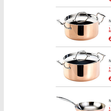
N
1
R
N
3
F
N
1
F