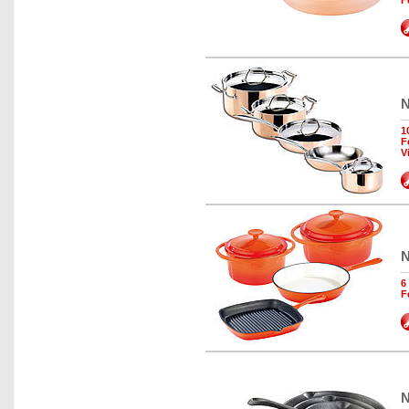
N
1
F
V
N
6
F
N