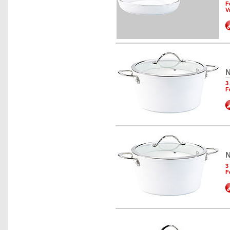
F
V
N
3
F
N
3
F