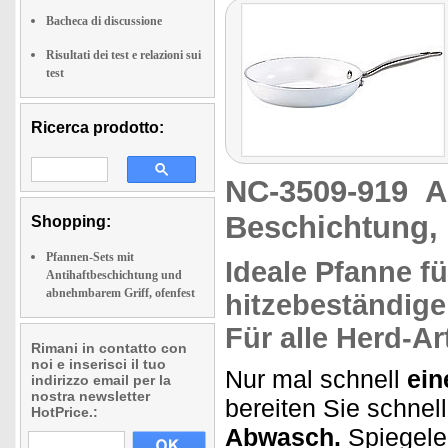
Bacheca di discussione
Risultati dei test e relazioni sui
test
Ricerca prodotto:
NC-3509-919
A
Beschichtung,
Shopping:
Pfannen-Sets mit
Ideale Pfanne
fü
Antihaftbeschichtung und
abnehmbarem Griff, ofenfest
hitzebeständige
Für
alle Herd-Ar
Rimani in contatto con
noi e inserisci il tuo
Nur mal schnell
ein
indirizzo email per la
nostra newsletter
bereiten Sie schnel
HotPrice.:
Abwasch.
Spiegelei