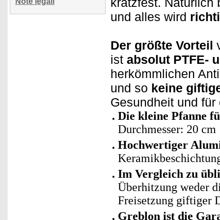
kratzfest. Natürlic
Note legali
und alles wird
richt
Der größte Vorteil
v
ist
absolut PTFE- u
herkömmlichen Antih
und so
keine gifti
Gesundheit und für
Die kleine Pfanne fü
Durchmesser: 20 cm
Hochwertiger Alum
Keramikbeschichtun
Im Vergleich zu üb
Überhitzung weder di
Freisetzung giftiger
Greblon ist die Gar