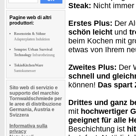
Steak:
Nicht immer 
Pagine web di altri
Erstes Plus:
Der Al
produttori:
schön leicht
und
t
Rosenstein & Söhne
beim Kochen mit gr
Adapterplatten Induktion
etwas von Ihrem ne
Semptec Urban Survival
Technology
Infrarotheizung
Zweites Plus:
Der W
TokioKitchenWare
Santokumesser
schnell und gleic
können!
Das spart 
Sito web di servizio e
supporto del marchio
Tornwaldschmiede per
Drittes und ganz 
le aree di distribuzione
Germania, Austria e
mit
hochwertiger G
Svizzera
geeignet für alle H
Informativa sulla
Beschichtung ist
hi
privacy