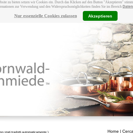
bsite zu bieten setzen wir Cookies ein. Durch das Klicken auf den Button "Akzeptieren" stim
ormationen zur Verwendung und den Widerspruchsmöglichkeiten finden Sie im Bereich
Daten
Nur essenzielle Cookies zulassen
Akzeptieren
Home
| Cerca
ono stati tradotti automaticamente.)