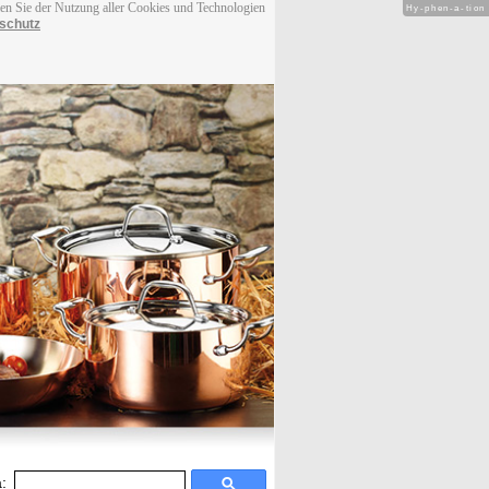
men Sie der Nutzung aller Cookies und Technologien
Hy-phen-a-tion
schutz
: