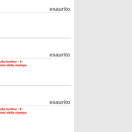
esaurito
esaurito
lla hotline
•
4
remi della stampa
esaurito
lla hotline
•
9
remi della stampa