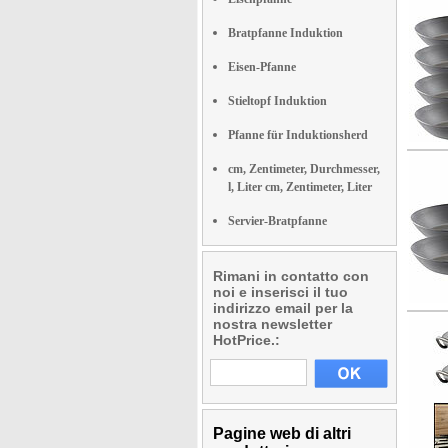
Bratpfanne Induktion
Eisen-Pfanne
Stieltopf Induktion
Pfanne für Induktionsherd
cm, Zentimeter, Durchmesser,
l, Liter cm, Zentimeter, Liter
Servier-Bratpfanne
Rimani in contatto con
noi e inserisci il tuo
indirizzo email per la
nostra newsletter
HotPrice.:
Pagine web di altri