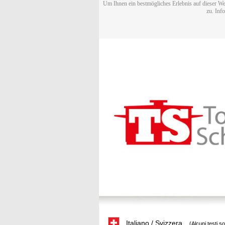
Um Ihnen ein bestmögliches Erlebnis auf dieser We
zu. Inf
Italiano / Svizzera
(Alcuni testi s