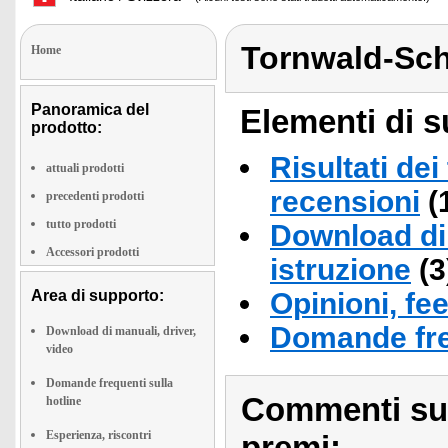
Tornwald-Sc
Home
Panoramica del
Elementi di s
prodotto:
Risultati dei
attuali prodotti
recensioni
(
precedenti prodotti
tutto prodotti
Download di 
Accessori prodotti
istruzione
(3
Area di supporto:
Opinioni, fe
Domande fre
Download di manuali, driver,
video
Domande frequenti sulla
Commenti sull
hotline
Esperienza, riscontri
premi: