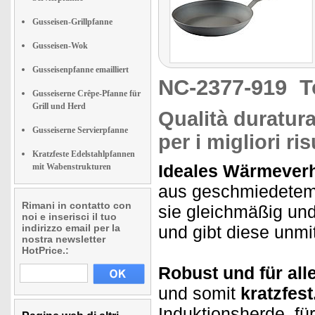
Gusseisen-Grillpfanne
Gusseisen-Wok
Gusseisenpfanne emailliert
NC-2377-919
T
Gusseiserne Crêpe-Pfanne für
Grill und Herd
Qualità duratur
Gusseiserne Servierpfanne
per i migliori ris
Kratzfeste Edelstahlpfannen
Ideales Wärmeverh
mit Wabenstrukturen
aus geschmiedetem E
Rimani in contatto con
sie gleichmäßig und
noi e inserisci il tuo
indirizzo email per la
und gibt diese unmit
nostra newsletter
HotPrice.:
Robust und für all
und somit
kratzfest
Induktionsherde, für