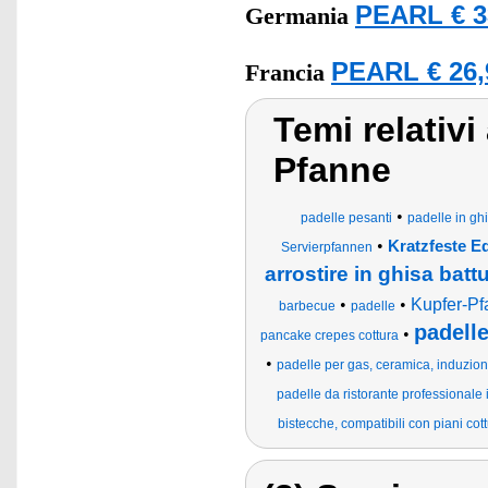
PEARL € 3
Germania
PEARL € 26,
Francia
Temi relativ
Pfanne
•
padelle pesanti
padelle in gh
•
Kratzfeste E
Servierpfannen
arrostire in ghisa batt
•
•
Kupfer-P
barbecue
padelle
padelle
•
pancake crepes cottura
•
padelle per gas, ceramica, induzione
padelle da ristorante professionale 
bistecche, compatibili con piani cot