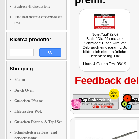
Bacheca di discussione
Risultati dei test e relazioni sui
test
Note: "gut" (2,0)
Fazit: "Die Pfanne aus
Ricerca prodotto:
Schmiede-Eisen wird vor
Gebrauch eingebrannt. So
bildet sich eine natürliche
Beschichtung. Die
verhindert Anbrennen von
Haus & Garten Test 06/19
Bratgut und ermöglicht
Shopping:
perfekte Bratergebnisse."
Feedback dei 
Pfanne
Dutch Oven
Gusseisen-Pfanne
Elektrischer Wok
Gusseisen Pfanne- & Topf Set
Schmiedeeiserne Brat- und
Servierpfanne