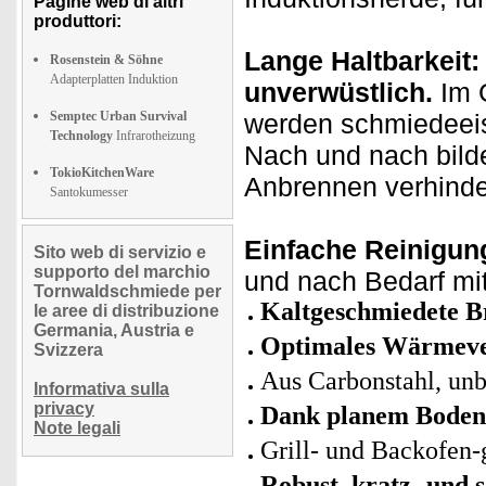
Pagine web di altri
produttori:
Lange Haltbarkeit
Rosenstein & Söhne
Adapterplatten Induktion
unverwüstlich.
Im 
Semptec Urban Survival
werden schmiedeeis
Technology
Infrarotheizung
Nach und nach bild
TokioKitchenWare
Anbrennen verhinde
Santokumesser
Einfache Reinigun
Sito web di servizio e
supporto del marchio
und nach Bedarf mi
Tornwaldschmiede per
Kaltgeschmiedete B
le aree di distribuzione
Germania, Austria e
Optimales Wärmev
Svizzera
Aus Carbonstahl, unb
Informativa sulla
privacy
Dank planem Boden a
Note legali
Grill- und Backofen-
Robust, kratz- und s