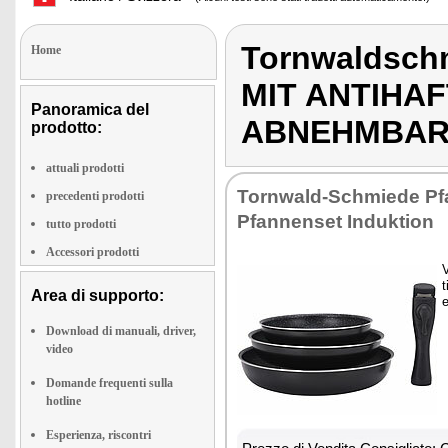
Tornwaldsch
Home
MIT ANTIHA
Panoramica del
ABNEHMBARE
prodotto:
attuali prodotti
Tornwald-Schmiede Pf
precedenti prodotti
Pfannenset Induktion
tutto prodotti
Accessori prodotti
V
t
Area di supporto:
e
Download di manuali, driver,
video
Domande frequenti sulla
hotline
Esperienza, riscontri