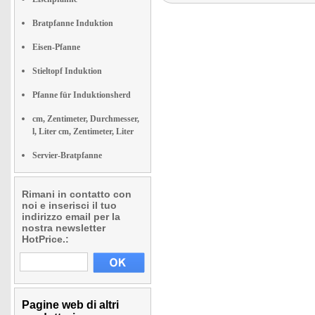
Bratpfanne Induktion
Eisen-Pfanne
Stieltopf Induktion
Pfanne für Induktionsherd
cm, Zentimeter, Durchmesser,
l, Liter cm, Zentimeter, Liter
Servier-Bratpfanne
Rimani in contatto con
noi e inserisci il tuo
indirizzo email per la
nostra newsletter
HotPrice.:
Pagine web di altri