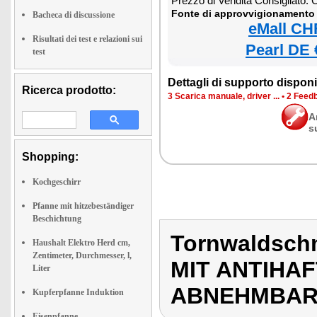
Prezzo di Vendita Consigliato:
Fonte di approvvigionamento 
Bacheca di discussione
eMall CH
Risultati dei test e relazioni sui
Pearl DE 
test
Dettagli di supporto disponib
Ricerca prodotto:
3 Scarica manuale, driver ...
•
2 Feedb
A
s
Shopping:
Kochgeschirr
Pfanne mit hitzebeständiger
Beschichtung
Tornwaldsch
Haushalt Elektro Herd cm,
Zentimeter, Durchmesser, l,
MIT ANTIHA
Liter
ABNEHMBARE
Kupferpfanne Induktion
Eisenpfanne