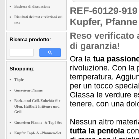
Bacheca di discussione
REF-60129-91
Risultati dei test e relazioni sui
Kupfer, Pfanne
test
Reso verificato 
Ricerca prodotto:
di garanzia!
Ora la
tua passione
rivoluzione. Con la p
Shopping:
temperatura. Aggiun
Töpfe
per un tocco specia
Gusseisen-Pfanne
Glassa le verdure 
Back- und Grill-Zubehör für
tenere, con una dol
Ofen, Heißluft-Fritteuse und
Grill
Nessun altro materi
Gusseisen Pfanne- & Topf Set
tutta la pentola
come
Kupfer Topf- & -Pfannen-Set