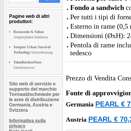
Fondo a sandwich
co
Per tutti i tipi di fo
Pagine web di altri
produttori:
Esterno in rame (0,5 
Rosenstein & Söhne
Dimensioni (ØxH): 
Adapterplatten Induktion
Pentola di rame inclu
Semptec Urban Survival
tedesco
Technology
Infrarotheizung
TokioKitchenWare
Santokumesser
Prezzo di Vendita Cons
Sito web di servizio e
supporto del marchio
Fonte di approvvigi
Tornwaldschmiede per
le aree di distribuzione
PEARL € 7
Germania
Germania, Austria e
Svizzera
PEARL € 70,
Austria
Informativa sulla
privacy