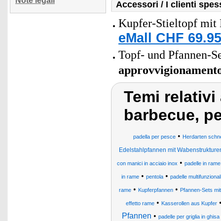
Note legali
Accessori / I clienti sp
Kupfer-Stieltopf mit
eMall CHF 69.95
Topf- und Pfannen-Set
approvvigionament
Temi relativi
barbecue, pe
•
padella per pesce
Herdarten schne
Edelstahlpfannen mit Wabenstrukture
•
con manici in acciaio inox
padelle in rame 
•
•
in rame
pentola
padelle multifunzional
•
•
rame
Kupferpfannen
Pfannen-Sets mit
•
effetto rame
Kasserollen aus Kupfer
Pfannen
•
padelle per griglia in ghisa