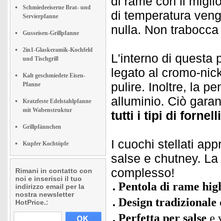
di rame con il migli
Schmiedeeiserne Brat- und
di temperatura veng
Servierpfanne
nulla. Non trabocca 
Gusseisen-Grillpfanne
2in1-Glaskeramik-Kochfeld
L'interno di questa 
und Tischgrill
legato al cromo-nick
Kalt geschmiedete Eisen-
pulire. Inoltre, la p
Pfanne
alluminio. Ciò gara
Kratzfeste Edelstahlpfanne
mit Wabenstruktur
tutti i tipi di fornelli
Grillpfännchen
I cuochi stellati ap
Kupfer Kochtöpfe
salse e chutney. La 
complesso!
Rimani in contatto con
noi e inserisci il tuo
Pentola di rame hig
indirizzo email per la
nostra newsletter
Design tradizionale
HotPrice.:
Perfetta per salse
e 