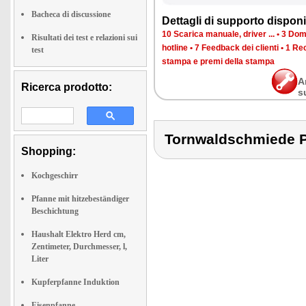
Bacheca di discussione
Dettagli di supporto disponib
10 Scarica manuale, driver ...
•
3 Doma
Risultati dei test e relazioni sui
hotline
•
7 Feedback dei clienti
•
1 Rec
test
stampa e premi della stampa
A
Ricerca prodotto:
s
Tornwaldschmiede 
Shopping:
Kochgeschirr
Pfanne mit hitzebeständiger
Beschichtung
Haushalt Elektro Herd cm,
Zentimeter, Durchmesser, l,
Liter
Kupferpfanne Induktion
Eisenpfanne