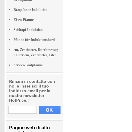
Bratpfanne Induktion
Eisen-Pfanne
Stieltopf Induktion
Pfanne für Induktionsherd
cm, Zentimeter, Durchmesser,
l, Liter cm, Zentimeter, Liter
Servier-Bratpfanne
Rimani in contatto con
noi e inserisci il tuo
indirizzo email per la
nostra newsletter
HotPrice.:
Pagine web di altri