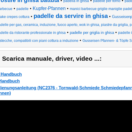
rostire in ghisa battuta
•
•
•
padella in ghisa
padelle per forno
pade
•
•
Kupfer-Pfannen
•
arbecue
padelle
manici barbecue griglie maniglie padel
padelle da servire in ghisa
•
•
Gusseisenpf
ake crepes cottura
delle per gas, ceramica, induzione, fuoco aperto, wok in ghisa, piastre da griglia, p
•
•
padelle per griglia in ghisa
delle da ristorante professionale in ghisa
padelle 
•
stecche, compatibili con piani cottura a induzione
Gusseisen Pfannen- & Töpfe S
) Scarica manuale, driver, video ...:
_Handbuch
Handbuch
ienungsanleitung (NC2376 - Tornwald-Schmiede Schmiedepfann
nnen)