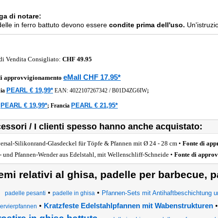
ga di notare:
elle in ferro battuto devono essere
condite prima dell'uso.
Un'istruzio
di Vendita Consigliato:
CHF 49.95
eMall CHF 17.95*
di approvvigionamento
PEARL € 19,99*
ia
EAN:
4022107267342
/
B01D4ZG6IW
;
PEARL € 19,99*
PEARL € 21,95*
a
;
Francia
essori / I clienti spesso hanno anche acquistato:
ersal-Silikonrand-Glasdeckel für Töpfe & Pfannen mit Ø 24 - 28 cm •
Fonte di ap
l- und Pfannen-Wender aus Edelstahl, mit Wellenschliff-Schneide •
Fonte di appro
emi relativi al ghisa, padelle per barbecue, p
•
•
Pfannen-Sets mit Antihaftbeschichtung u
padelle pesanti
padelle in ghisa
•
Kratzfeste Edelstahlpfannen mit Wabenstrukturen
ervierpfannen