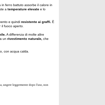
 in ferro battuto assorbe il calore in
ste a
temperature elevate
e lo
imento e quindi
resistente ai graffi.
È
r il fuoco aperto.
ile.
A differenza di molte altre
ma un
rivestimento naturale,
che
io, con acqua calda.
lda, ungere leggermente dopo l'uso, non