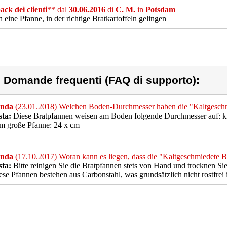
ck dei clienti
** dal
30.06.2016
di
C. M.
in
Potsdam
h eine Pfanne, in der richtige Bratkartoffeln gelingen
) Domande frequenti (FAQ di supporto):
nda
(23.01.2018) Welchen Boden-Durchmesser haben die "Kaltgesch
sta:
Diese Bratpfannen weisen am Boden folgende Durchmesser auf: kle
m große Pfanne: 24 x cm
nda
(17.10.2017) Woran kann es liegen, dass die "Kaltgeschmiedete B
sta:
Bitte reinigen Sie die Bratpfannen stets von Hand und trocknen Si
ese Pfannen bestehen aus Carbonstahl, was grundsätzlich nicht rostfrei i