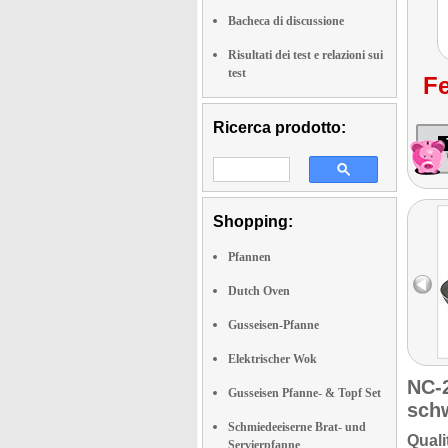
Bacheca di discussione
Risultati dei test e relazioni sui
test
Fe
Ricerca prodotto:
Shopping:
Pfannen
Dutch Oven
Gusseisen-Pfanne
Elektrischer Wok
NC-
Gusseisen Pfanne- & Topf Set
sch
Schmiedeeiserne Brat- und
Quali
Servierpfanne