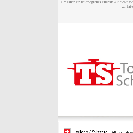
Um Ihnen ein bestmögliches Erlebnis auf dieser We
zu. Inf
Italiano / Svizzera
(Alcuni testi s