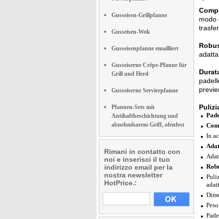
Compor
Gusseisen-Grillpfanne
modo o
trasfe
Gusseisen-Wok
Robust
Gusseisenpfanne emailliert
adatta
Gusseiserne Crêpe-Pfanne für
Durat
Grill und Herd
padell
previe
Gusseiserne Servierpfanne
Pulizi
Pfannen-Sets mit
Pade
Antihaftbeschichtung und
abnehmbarem Griff, ofenfest
Comp
In a
Adat
Rimani in contatto con
Adat
noi e inserisci il tuo
Robus
indirizzo email per la
nostra newsletter
Puli
HotPrice.:
adat
Dime
Peso
Pade