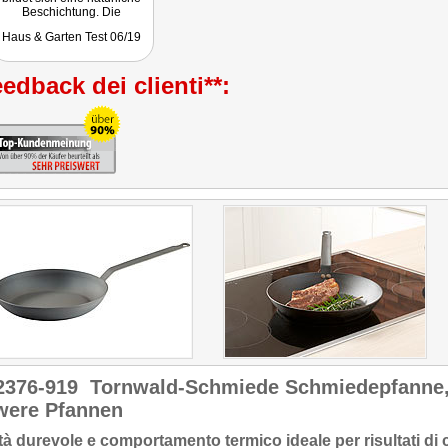
Beschichtung. Die
verhindert Anbrennen von
Haus & Garten Test 06/19
Bratgut und ermöglicht
perfekte Bratergebnisse."
Getestet wurde NC-2377.
edback dei clienti**:
2376-919
Tornwald-Schmiede Schmiedepfanne,
were Pfannen
tà durevole e comportamento termico ideale per risultati di c