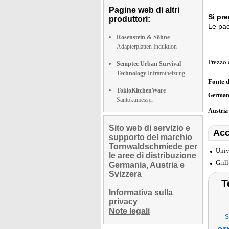
Pagine web di altri
Si pre
produttori:
Le pad
Rosenstein & Söhne
Adapterplatten Induktion
Prezzo 
Semptec Urban Survival
Technology
Infrarotheizung
Fonte 
TokioKitchenWare
German
Santokumesser
Austri
Sito web di servizio e
Acc
supporto del marchio
Tornwaldschmiede per
Univ
le aree di distribuzione
Gril
Germania, Austria e
Svizzera
T
Informativa sulla
privacy
Note legali
S