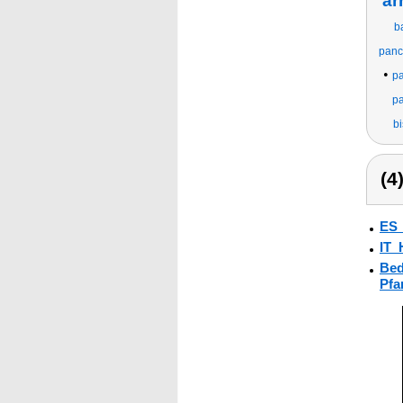
ar
b
panc
•
pa
pa
bi
(4
ES
IT_
Bed
Pfa