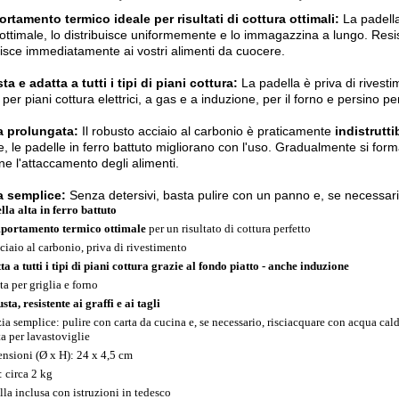
tamento termico ideale per risultati di cottura ottimali:
La padella
ttimale, lo distribuisce uniformemente e lo immagazzina a lungo. Resi
risce immediatamente ai vostri alimenti da cuocere.
a e adatta a tutti i tipi di piani cottura:
La padella è priva di rivest
 per piani cottura elettrici, a gas e a induzione, per il forno e persino pe
a prolungata:
Il robusto acciaio al carbonio è praticamente
indistruttib
e, le padelle in ferro battuto migliorano con l'uso. Gradualmente si for
ne l'attaccamento degli alimenti.
a semplice:
Senza detersivi, basta pulire con un panno e, se necessar
lla alta in ferro battuto
ortamento termico ottimale
per un risultato di cottura perfetto
cciaio al carbonio, priva di rivestimento
ta a tutti i tipi di piani cottura grazie al fondo piatto - anche induzione
ta per griglia e forno
ta, resistente ai graffi e ai tagli
zia semplice: pulire con carta da cucina e, se necessario, risciacquare con acqua ca
ta per lavastoviglie
nsioni (Ø x H): 24 x 4,5 cm
: circa 2 kg
lla inclusa con istruzioni in tedesco