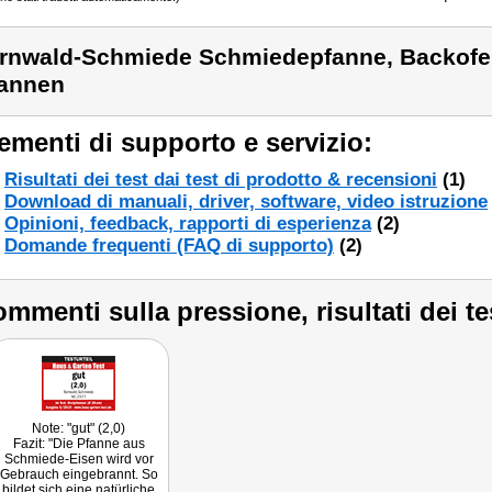
rnwald-Schmiede Schmiedepfanne, Backofe
annen
ementi di supporto e servizio:
Risultati dei test dai test di prodotto & recensioni
(1)
Download di manuali, driver, software, video istruzione
Opinioni, feedback, rapporti di esperienza
(2)
Domande frequenti (FAQ di supporto)
(2)
mmenti sulla pressione, risultati dei te
Note: "gut" (2,0)
Fazit: "Die Pfanne aus
Schmiede-Eisen wird vor
Gebrauch eingebrannt. So
bildet sich eine natürliche