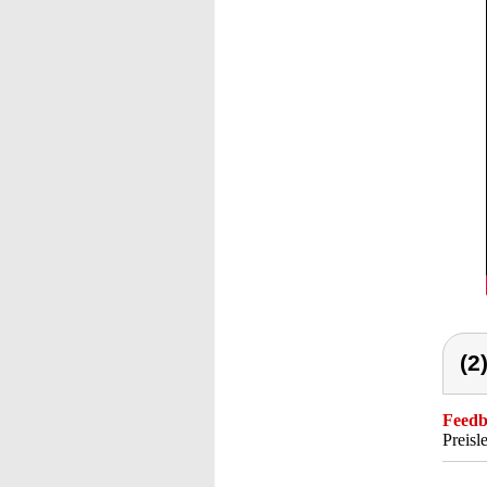
(2
Feedba
Preisl