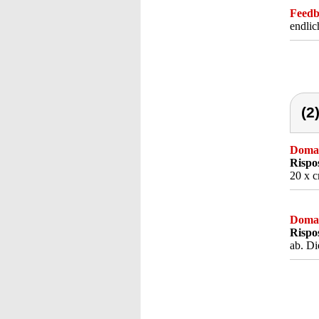
Feedba
endlic
(2
Doma
Rispo
20 x c
Doma
Rispo
ab. Di