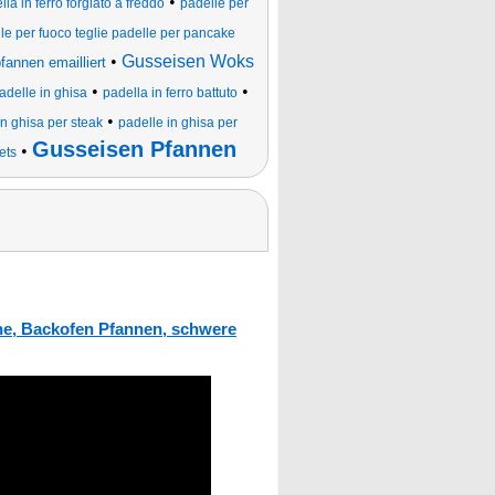
•
lla in ferro forgiato a freddo
padelle per
le per fuoco teglie padelle per pancake
•
Gusseisen Woks
annen emailliert
•
•
adelle in ghisa
padella in ferro battuto
•
in ghisa per steak
padelle in ghisa per
Gusseisen Pfannen
•
ets
e, Backofen Pfannen, schwere