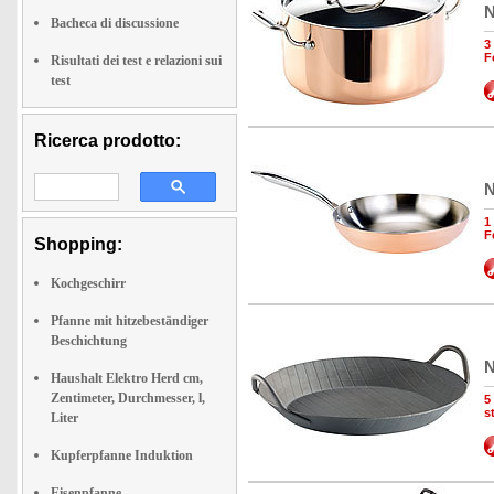
N
Bacheca di discussione
3
F
Risultati dei test e relazioni sui
test
Ricerca prodotto:
N
1
F
Shopping:
Kochgeschirr
Pfanne mit hitzebeständiger
Beschichtung
N
Haushalt Elektro Herd cm,
Zentimeter, Durchmesser, l,
5
s
Liter
Kupferpfanne Induktion
Eisenpfanne