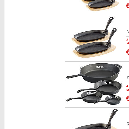
N
2
s
Z
4
s
R