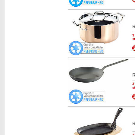
R
3
s
R
3
s
R
1