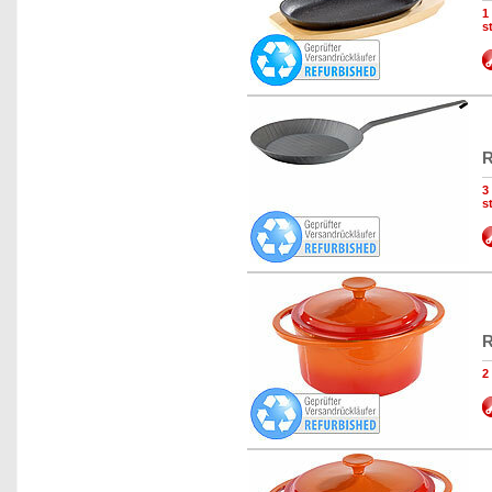
1
s
R
3
s
R
2