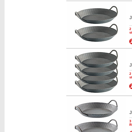
J
2
s
J
2
s
J
3
R