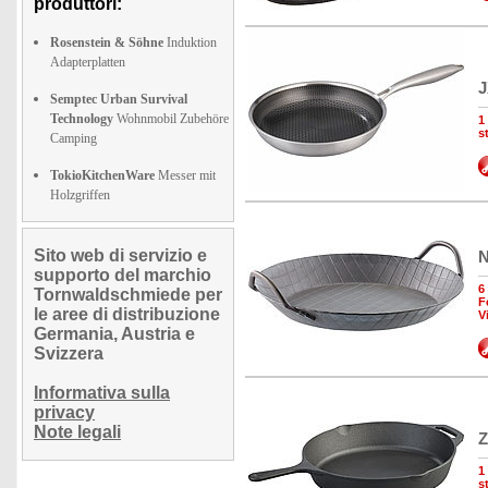
produttori:
Rosenstein & Söhne
Induktion
Adapterplatten
J
Semptec Urban Survival
Technology
Wohnmobil Zubehöre
1
s
Camping
TokioKitchenWare
Messer mit
Holzgriffen
Sito web di servizio e
N
supporto del marchio
6
Tornwaldschmiede per
F
le aree di distribuzione
V
Germania, Austria e
Svizzera
Informativa sulla
privacy
Note legali
Z
1
s