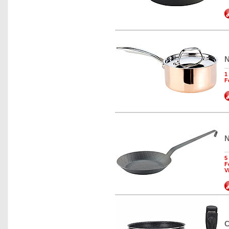
N
1
F
N
5
F
V
C