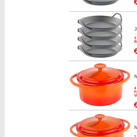
J
3
R
N
4
F
V
N
1