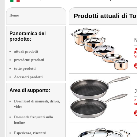
Prodotti attuali di 
Home
Panoramica del
prodotto:
N
1
attuali prodotti
F
V
precedenti prodotti
tutto prodotti
Accessori prodotti
Area di supporto:
J
2
Download di manuali, driver,
s
video
Domande frequenti sulla
hotline
Esperienza, riscontri