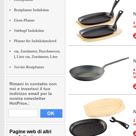
Bratpfanne Induktion
N
Eisen-Pfanne
2
s
Stieltopf Induktion
Pfanne für Induktionsherd
cm, Zentimeter, Durchmesser,
l, Liter cm, Zentimeter, Liter
N
Servier-Bratpfanne
4
F
V
Rimani in contatto con
noi e inserisci il tuo
indirizzo email per la
nostra newsletter
HotPrice.:
N
2
s
Pagine web di altri