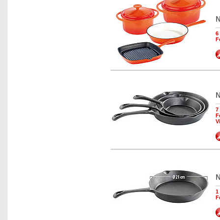
N
6
F
N
7
F
V
N
1
F