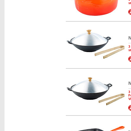
s
N
3
s
N
3
F
V