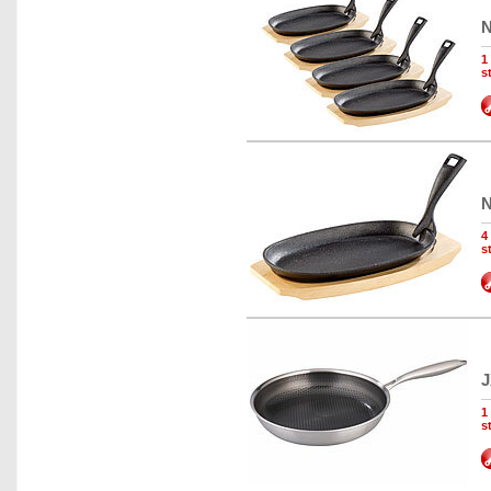
N
1
s
N
4
s
J
1
s