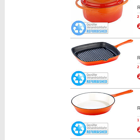
R
2
R
2
R
1