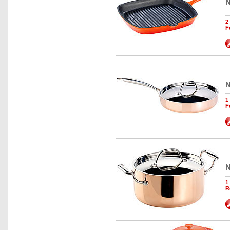
N
2
F
N
1
F
N
1
R