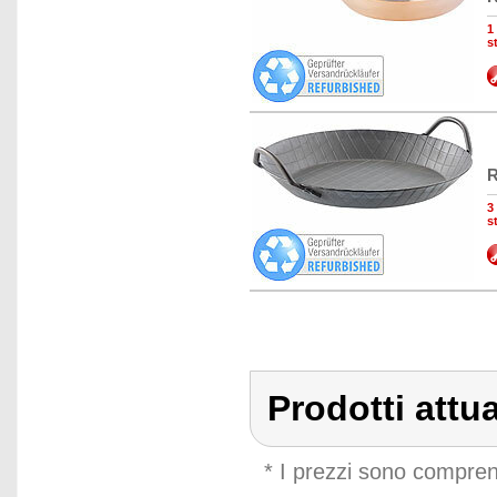
1
s
R
3
s
Prodotti attu
* I prezzi sono compren