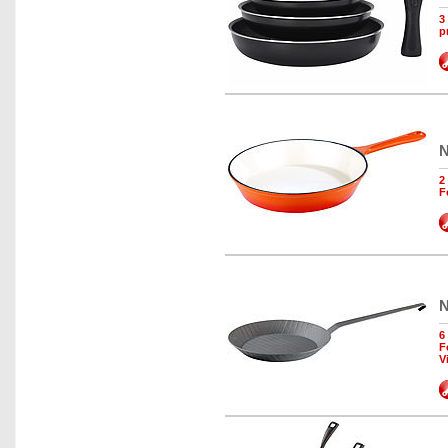
3
p
N
2
F
N
6
F
V