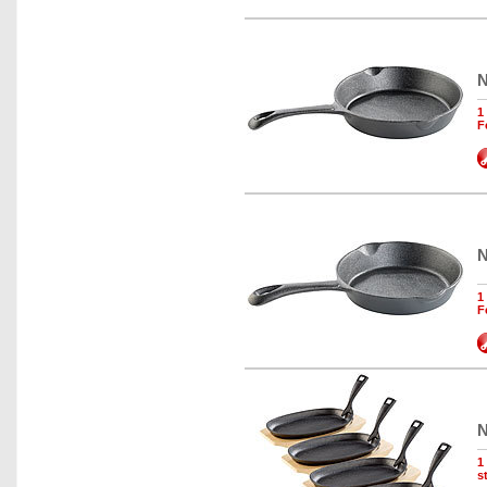
N
1
F
N
1
F
N
1
s