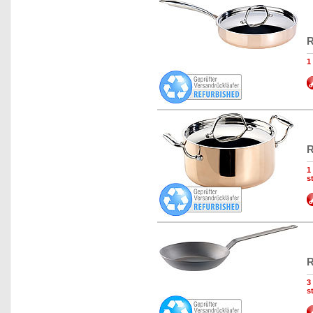
R
1
R
1
s
R
3
s