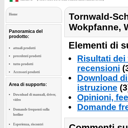
Tornwald-Sc
Home
Wokpfanne, 
Panoramica del
prodotto:
Elementi di s
attuali prodotti
Risultati dei
precedenti prodotti
tutto prodotti
recensioni
(
Accessori prodotti
Download di 
Area di supporto:
istruzione
(3
Download di manuali, driver,
Opinioni, fe
video
Domande fre
Domande frequenti sulla
hotline
Esperienza, riscontri
Commenti sull