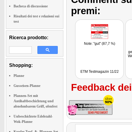
Bacheca di discussione
premi:
Risultati dei test e relazioni sui
test
Ricerca prodotto:
Note: "gut" (87,7 %)
ge
We
Shopping:
ETM Testmagazin 11/22
Pfanne
Feedback dei 
Gusseisen-Pfanne
Pfannen-Set mit
Antihaftbeschichtung und
abnehmbarem Griff, ofenfest
Unbeschichtete Edelstahl-
Wok-Pfanne
Kupfer Topf- & -Pfannen-Set