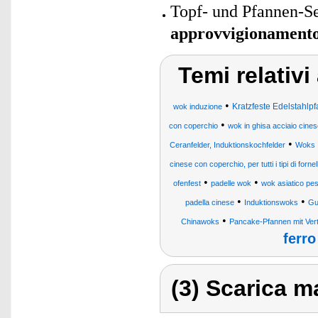
Topf- und Pfannen-Set
approvvigionament
Temi relativi
•
Kratzfeste Edelstahlp
wok induzione
•
con coperchio
wok in ghisa acciaio cine
•
Ceranfelder, Induktionskochfelder
Woks 
cinese con coperchio, per tutti i tipi di forne
•
•
ofenfest
padelle wok
wok asiatico pes
•
•
padella cinese
Induktionswoks
Gu
•
Chinawoks
Pancake-Pfannen mit Verti
ferro
(3) Scarica ma