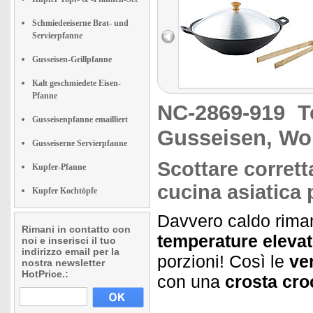
Schmiedeeiserne Brat- und
Servierpfanne
Gusseisen-Grillpfanne
Kalt geschmiedete Eisen-
Pfanne
NC-2869-919
T
Gusseisenpfanne emailliert
Gusseisen, Wo
Gusseiserne Servierpfanne
Scottare corrett
Kupfer-Pfanne
cucina asiatica 
Kupfer Kochtöpfe
Davvero caldo riman
Rimani in contatto con
temperature elevat
noi e inserisci il tuo
indirizzo email per la
porzioni! Così le
ve
nostra newsletter
HotPrice.:
con una
crosta cro