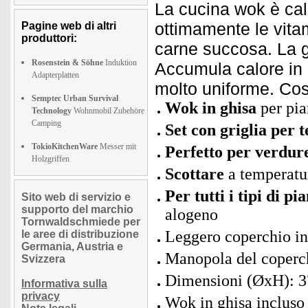
La cucina wok è cal
ottimamente le vita
Pagine web di altri
produttori:
carne succosa. La g
Rosenstein & Söhne
Induktion
Accumula calore in 
Adapterplatten
molto uniforme. Cos
Semptec Urban Survival
Wok in ghisa
per pia
Technology
Wohnmobil Zubehöre
Camping
Set con griglia per 
TokioKitchenWare
Messer mit
Perfetto per verdur
Holzgriffen
Scottare
a temperatur
Per tutti i tipi di pi
Sito web di servizio e
supporto del marchio
alogeno
Tornwaldschmiede per
Leggero coperchio in
le aree di distribuzione
Germania, Austria e
Manopola del coperch
Svizzera
Dimensioni (ØxH): 3
Informativa sulla
privacy
Wok in ghisa incluso 