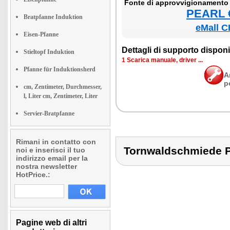
Fon­te di ap­prov­vi­gio­na­men­to
PEARL €
Bratpfanne Induktion
eMall C
Eisen-Pfanne
Det­ta­gli di sup­por­to di­spo­ni­b
Stieltopf Induktion
1 Sca­ri­ca ma­nua­le, dri­ver ...
Pfanne für Induktionsherd
A
p
cm, Zentimeter, Durchmesser,
l, Liter cm, Zentimeter, Liter
Servier-Bratpfanne
Rimani in contatto con
Tornwaldschmiede 
noi e inserisci il tuo
indirizzo email per la
nostra newsletter
HotPrice.:
Pagine web di altri