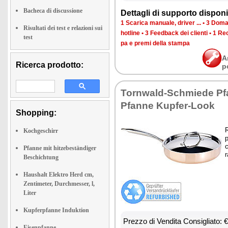
Bacheca di discussione
Det­ta­gli di sup­por­to di­spo­ni­b
1 Sca­ri­ca ma­nua­le, dri­ver ...
•
3 Do­man
Risultati dei test e relazioni sui
ho­tli­ne
•
3 Feed­back dei clien­ti
•
1 Re­c
test
pa e pre­mi del­la stam­pa
A
Ricerca prodotto:
p
Tor­n­wald-Sch­mie­de Pfa
Pfan­ne Ku­p­fer-Look
Shopping:
R
Kochgeschirr
p
c
Pfanne mit hitzebeständiger
r
Beschichtung
Haushalt Elektro Herd cm,
Zentimeter, Durchmesser, l,
Liter
Kupferpfanne Induktion
Prez­zo di Ven­di­ta Con­si­glia­to:
Eisenpfanne