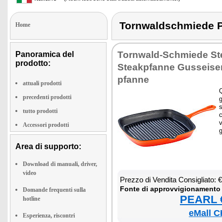
Tornwaldschmiede 
Home
Tor­n­wald-Sch­mie­de Ste
Panoramica del
prodotto:
Stea­k­p­fan­ne Gus­sei­s
p­fan­ne
attuali prodotti
Q
precedenti prodotti
g
s
tutto prodotti
c
v
Accessori prodotti
g
Area di supporto:
Download di manuali, driver,
video
Prez­zo di Ven­di­ta Con­si­glia­to:
Fon­te di ap­prov­vi­gio­na­men­to
Domande frequenti sulla
PEARL €
hotline
eMall C
Esperienza, riscontri