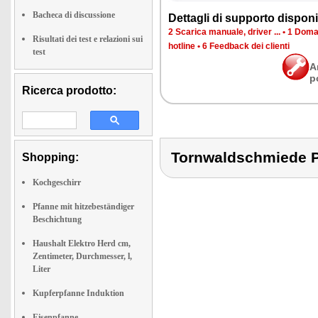
Bacheca di discussione
Det­ta­gli di sup­por­to di­spo­ni­b
2 Sca­ri­ca ma­nua­le, dri­ver ...
•
1 Do­man
Risultati dei test e relazioni sui
ho­tli­ne
•
6 Feed­back dei clien­ti
test
A
p
Ricerca prodotto:
Tornwaldschmiede 
Shopping:
Kochgeschirr
Pfanne mit hitzebeständiger
Beschichtung
Haushalt Elektro Herd cm,
Zentimeter, Durchmesser, l,
Liter
Kupferpfanne Induktion
Eisenpfanne