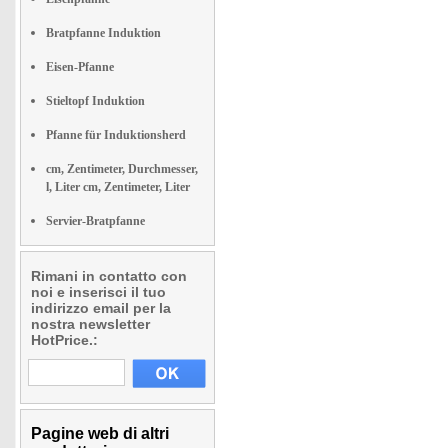
Bratpfanne Induktion
Eisen-Pfanne
Stieltopf Induktion
Pfanne für Induktionsherd
cm, Zentimeter, Durchmesser,
l, Liter cm, Zentimeter, Liter
Servier-Bratpfanne
Rimani in contatto con
noi e inserisci il tuo
indirizzo email per la
nostra newsletter
HotPrice.:
Pagine web di altri