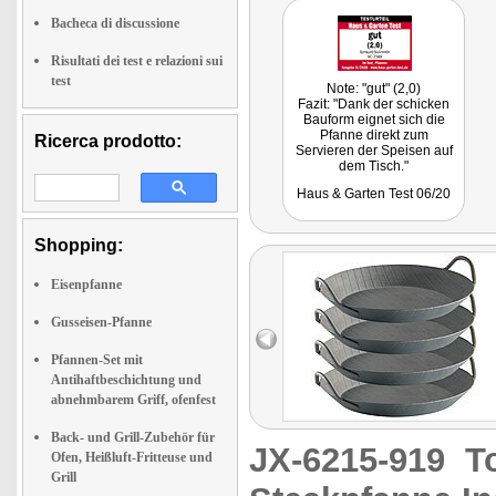
Bacheca di discussione
Risultati dei test e relazioni sui
test
Note: "gut" (2,0)
Fazit: "Dank der schicken
Bauform eignet sich die
Pfanne direkt zum
Ricerca prodotto:
Servieren der Speisen auf
dem Tisch."
Getestet wurde baugleiches
Haus & Garten Test 06/20
Modell NC-2388.
Shopping:
Eisenpfanne
Gusseisen-Pfanne
Pfannen-Set mit
Antihaftbeschichtung und
abnehmbarem Griff, ofenfest
Back- und Grill-Zubehör für
JX-6215-919
T
Ofen, Heißluft-Fritteuse und
Grill