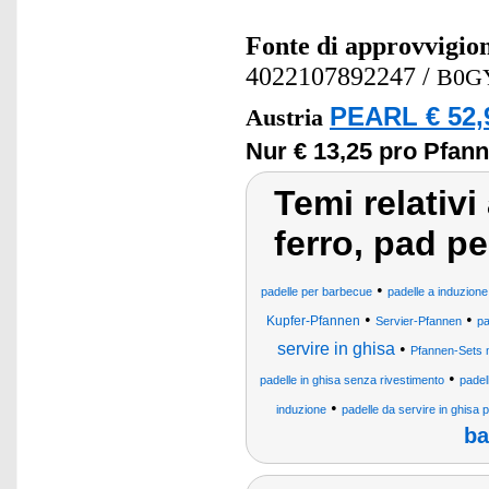
Fonte di approvvigi
4022107892247
/
B0G
PEARL € 52,
Austria
Nur € 13,25 pro Pfann
Temi relativi
ferro, pad pe
•
padelle per barbecue
padelle a induzione
•
•
Kupfer-Pfannen
Servier-Pfannen
pa
servire in ghisa
•
Pfannen-Sets m
•
padelle in ghisa senza rivestimento
padel
•
induzione
padelle da servire in ghisa p
ba