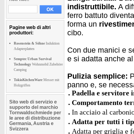
indistruttibile.
A dif
ferro battuto divent
forma un
rivestime
Pagine web di altri
cibo.
produttori:
Rosenstein & Söhne
Induktion
Con due manici e s
Adapterplatten
e si adatta anche al
Semptec Urban Survival
Technology
Wohnmobil Zubehöre
Camping
Pulizia semplice:
P
TokioKitchenWare
Messer mit
panno e, se necessa
Holzgriffen
Padella e servitore 
Comportamento term
Sito web di servizio e
supporto del marchio
In acciaio al carboni
Tornwaldschmiede per
le aree di distribuzione
Adatta per tutti i ti
Germania, Austria e
Svizzera
Adatta per griglia e 