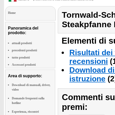
Tornwald-Sch
Home
Steakpfanne 
Panoramica del
prodotto:
Elementi di s
attuali prodotti
Risultati dei
precedenti prodotti
tutto prodotti
recensioni
(
Accessori prodotti
Download di 
Area di supporto:
istruzione
(2
Download di manuali, driver,
video
Commenti sull
Domande frequenti sulla
hotline
premi:
Esperienza, riscontri