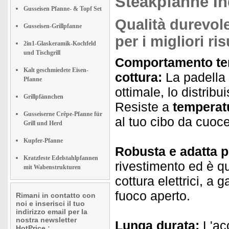
Steakpfanne In
Gusseisen Pfanne- & Topf Set
Qualità durevol
Gusseisen-Grillpfanne
per i migliori ris
2in1-Glaskeramik-Kochfeld
und Tischgrill
Comportamento termi
Kalt geschmiedete Eisen-
cottura:
La padella 
Pfanne
ottimale, lo distrib
Grillpfännchen
Resiste a
temperat
Gusseiserne Crêpe-Pfanne für
al tuo cibo da cuoce
Grill und Herd
Kupfer-Pfanne
Robusta e adatta per 
Kratzfeste Edelstahlpfannen
rivestimento ed è q
mit Wabenstrukturen
cottura elettrici, a 
fuoco aperto.
Rimani in contatto con
noi e inserisci il tuo
indirizzo email per la
nostra newsletter
Lunga durata:
L'acc
HotPrice.: