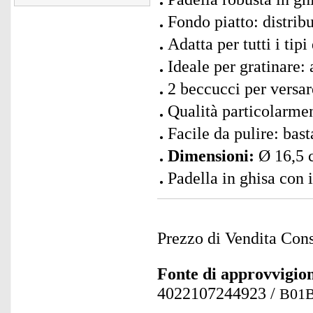
Fondo piatto: distribu
Adatta per tutti i tip
Ideale per gratinare:
2 beccucci per versa
Qualità particolarme
Facile da pulire: bas
Dimensioni:
Ø 16,5
Padella in ghisa con i
Prezzo di Vendita Cons
Fonte di approvvigi
4022107244923
/
B01