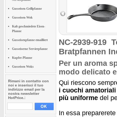
Gusseisen-Grillpfanne
Gusseisen-Wok
Kalt geschmiedete Eisen-
Pfanne
NC-2939-919
T
Gusseisenpfanne emailliert
Gusseiserne Servierpfanne
Bratpfannen In
Kupfer-Pfanne
Per un aroma spe
Gusseisen Woks
modo delicato e
Rimani in contatto con
Qui riescono sempr
noi e inserisci il tuo
i cuochi amatorial
indirizzo email per la
nostra newsletter
più uniforme
del p
HotPrice.:
In essa preparerete i