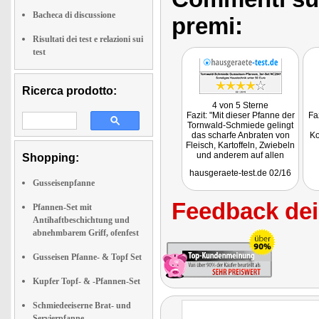
Bacheca di discussione
premi:
Risultati dei test e relazioni sui
test
Ricerca prodotto:
4 von 5 Sterne
Fazit: "Mit dieser Pfanne der
Fa
Tornwald-Schmiede gelingt
das scharfe Anbraten von
Ko
Fleisch, Kartoffeln, Zwiebeln
und anderem auf allen
Shopping:
Herdarten. Solche Pfannen
hausgeraete-test.de 02/16
dürfen in keiner guten
Gusseisenpfanne
Küche fehlen."
Getestet wurde das
Feedback dei 
Pfannenset NC-2941
Pfannen-Set mit
Antihaftbeschichtung und
abnehmbarem Griff, ofenfest
Gusseisen Pfanne- & Topf Set
Kupfer Topf- & -Pfannen-Set
Schmiedeeiserne Brat- und
Servierpfanne