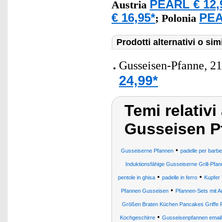
PEARL € 12,
Austria
€ 16,95*
PEA
;
Polonia
Prodotti alternativi o simi
Gusseisen-Pfanne, 2
24,99*
Temi relativi 
Gusseisen P
•
Gusseiserne Pfannen
padelle per barb
Induktionsfähige Gusseiserne Grill-Pfa
•
•
pentole in ghisa
padelle in ferro
Kupfer 
•
Pfannen Gusseisen
Pfannen-Sets mit A
Größen Braten Küchen Pancakes Griffe
•
Kochgeschirre
Gusseisenpfannen emaill