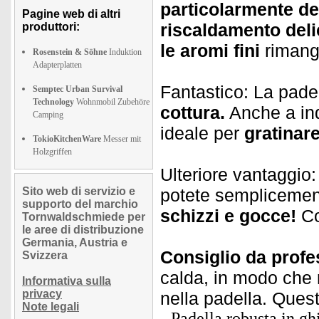
particolarmente de
Pagine web di altri
riscaldamento deli
produttori:
le
aromi
fini
rimango
Rosenstein & Söhne
Induktion
Adapterplatten
Fantastico: La padel
Semptec Urban Survival
Technology
Wohnmobil Zubehöre
cottura.
Anche a ind
Camping
ideale per
gratinare
TokioKitchenWare
Messer mit
Holzgriffen
Ulteriore vantaggio:
Sito web di servizio e
potete semplicemen
supporto del marchio
schizzi e gocce!
Co
Tornwaldschmiede per
le aree di distribuzione
Germania, Austria e
Consiglio da profe
Svizzera
calda, in modo che
Informativa sulla
privacy
nella padella. Ques
Note legali
Padella robusta in gh