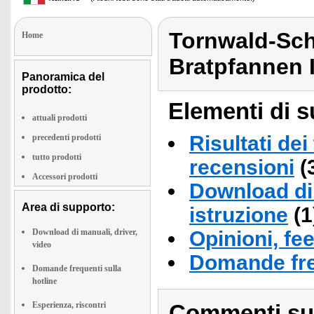
Tornwald-Sch
Home
Bratpfannen 
Panoramica del
prodotto:
Elementi di s
attuali prodotti
Risultati dei
precedenti prodotti
tutto prodotti
recensioni
(
Accessori prodotti
Download di 
Area di supporto:
istruzione
(1
Download di manuali, driver,
Opinioni, fe
video
Domande fre
Domande frequenti sulla
hotline
Esperienza, riscontri
Commenti sull