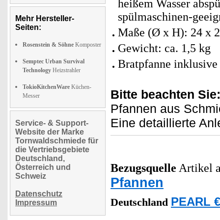
heißem Wasser abspül
spülmaschinen-geeig
Mehr Hersteller-
Seiten:
Maße (Ø x H): 24 x 
Rosenstein & Söhne
Komposter
Gewicht: ca. 1,5 kg
Bratpfanne inklusive
Semptec Urban Survival
Technology
Heizstrahler
TokioKitchenWare
Küchen-
Bitte beachten Sie
Messer
Pfannen aus Schmi
Eine detaillierte Anl
Service- & Support-
Website der Marke
Tornwaldschmiede für
die Vertriebsgebiete
Deutschland,
Bezugsquelle
Artikel a
Österreich und
Schweiz
Pfannen
Datenschutz
PEARL €
Deutschland
Impressum