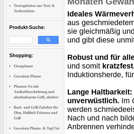
Monaten Gewähr
Testergebnisse aus Tests &
Testberichten
Ideales Wärmeverh
aus geschmiedetem E
Produkt-Suche:
sie gleichmäßig und
und gibt diese unmit
Shopping:
Robust und für all
und somit
kratzfest
Eisenpfanne
Induktionsherde, für
Gusseisen-Pfanne
Pfannen-Set mit
Lange Haltbarkeit
Antihaftbeschichtung und
abnehmbarem Griff, ofenfest
unverwüstlich.
Im 
werden schmiedeeis
Back- und Grill-Zubehör für
Ofen, Heißluft-Fritteuse und
Nach und nach bild
Grill
Anbrennen verhinde
Gusseisen Pfanne- & Topf Set