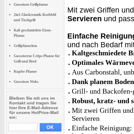
Gusseisen-Grillpfanne
Mit zwei Griffen und
2in1-Glaskeramik-Kochfeld
Servieren
und pass
und Tischgrill
Kalt geschmiedete Eisen-
Einfache Reinigun
Pfanne
und nach Bedarf mi
Grillpfännchen
Kaltgeschmiedete Br
Gusseiserne Crêpe-Pfanne für
Optimales Wärmev
Grill und Herd
Aus Carbonstahl, unb
Kupfer-Pfanne
Dank planem Boden f
Gusseisen Woks
Grill- und Backofen-
Bleiben Sie mit uns im
Robust, kratz- und s
Kontakt und tragen Sie
hier Ihre E-Mail-Adresse
Mit zwei Griffen und
für unsere HotPrice-Mail
Servieren
ein:
Einfache Reinigung: 