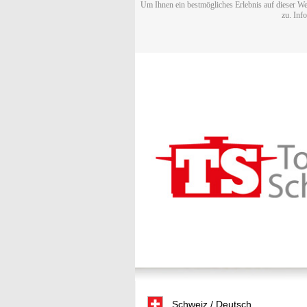
Um Ihnen ein bestmögliches Erlebnis auf dieser We
zu. Inf
Schweiz / Deutsch