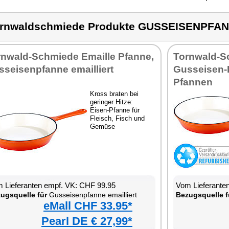
rnwaldschmiede Produkte GUSSEISENPFA
rnwald-Schmiede Emaille Pfanne,
Tornwald-S
seisenpfanne emailliert
Gusseisen-
Pfannen
Kross braten bei
geringer Hitze:
Eisen-Pfanne für
Fleisch, Fisch und
Gemüse
 Lieferanten empf. VK: CHF 99.95
Vom Lieferante
ugsquelle für
Gusseisenpfanne emailliert
Bezugsquelle f
eMall CHF 33.95*
Pearl DE € 27,99*