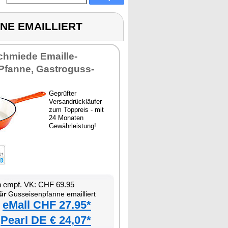
NNE EMAILLIERT
chmiede Emaille-
Pfanne, Gastroguss-
Geprüfter
Versandrückläufer
zum Toppreis - mit
24 Monaten
Gewährleistung!
n empf. VK: CHF 69.95
ür
Gusseisenpfanne emailliert
eMall CHF 27.95*
Pearl DE € 24,07*