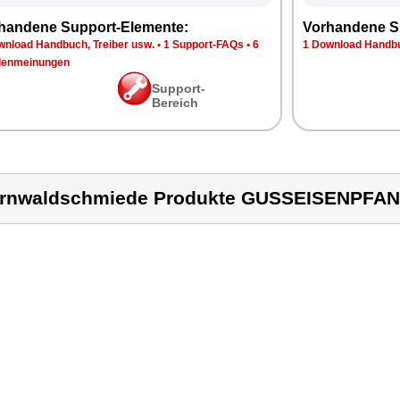
handene Support-Elemente:
Vorhandene S
wnload Handbuch, Treiber usw.
•
1 Support-FAQs
•
6
1 Download Handbu
enmeinungen
Support-
Bereich
rnwaldschmiede Produkte GUSSEISENPFA