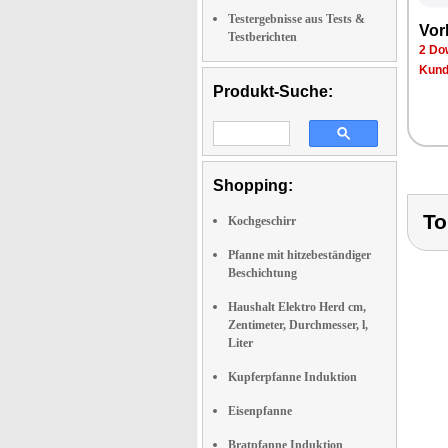
Testergebnisse aus Tests &
Vor
Testberichten
2 Do
Kund
Produkt-Suche:
Shopping:
To
Kochgeschirr
Pfanne mit hitzebeständiger
Beschichtung
Haushalt Elektro Herd cm,
Zentimeter, Durchmesser, l,
Liter
Kupferpfanne Induktion
Eisenpfanne
Bratpfanne Induktion