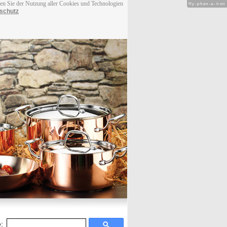
men Sie der Nutzung aller Cookies und Technologien
Hy-phen-a-tion
schutz
: