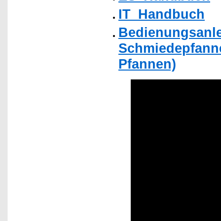
IT_Handbuch
Bedienungsanle
Schmiedepfanne
Pfannen)