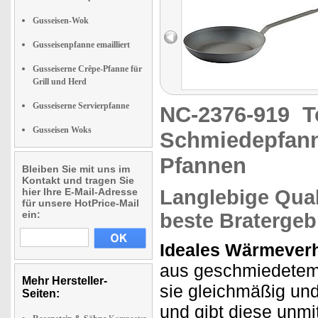
Gusseisen-Wok
Gusseisenpfanne emailliert
Gusseiserne Crêpe-Pfanne für
Grill und Herd
Gusseiserne Servierpfanne
NC-2376-919
T
Gusseisen Woks
Schmiedepfann
Pfannen
Bleiben Sie mit uns im
Kontakt und tragen Sie
hier Ihre E-Mail-Adresse
Langlebige Qual
für unsere HotPrice-Mail
ein:
beste Bratergeb
Ideales Wärmeverh
aus geschmiedetem E
Mehr Hersteller-
sie gleichmäßig und
Seiten:
und gibt diese unmit