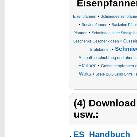
Eisenpfanne
•
Eisenpfannen
Schmiedeeisenpfann
•
•
Servierpfannen
Backofen Pfan
•
Pfannen
Schmiedeeisene Steakpfa
•
Gusseis
Geschenke Geschenkideen
Schmied
•
Bratpfannen
Antihaftbeschichtung und abnehm
Pfannen
•
Gusseisenpfannen em
Woks
•
Stiele BBQ Grills Griff
(4) Download
usw.:
ES_Handbuch