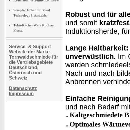
Rosenstein & Söhne
Komposter
Semptec Urban Survival
Robust und für all
Technology
Heizstrahler
und somit
kratzfest
TokioKitchenWare
Küchen-
Induktionsherde, für
Messer
Lange Haltbarkeit
Service- & Support-
Website der Marke
unverwüstlich.
Im 
Tornwaldschmiede für
die Vertriebsgebiete
werden schmiedeeis
Deutschland,
Nach und nach bild
Österreich und
Schweiz
Anbrennen verhinde
Datenschutz
Impressum
Einfache Reinigun
und nach Bedarf mi
Kaltgeschmiedete B
Optimales Wärmev