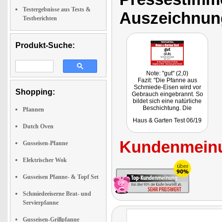
Testergebnisse aus Tests &
Auszeichnun
Testberichten
Produkt-Suche:
Note: "gut" (2,0)
Fazit: "Die Pfanne aus
Schmiede-Eisen wird vor
Shopping:
Gebrauch eingebrannt. So
bildet sich eine natürliche
Beschichtung. Die
Pfannen
verhindert Anbrennen von
Haus & Garten Test 06/19
Bratgut und ermöglicht
Dutch Oven
perfekte Bratergebnisse."
Getestet wurde NC-2377.
Kundenmeinu
Gusseisen-Pfanne
Elektrischer Wok
Gusseisen Pfanne- & Topf Set
Schmiedeeiserne Brat- und
Servierpfanne
Gusseisen-Grillpfanne