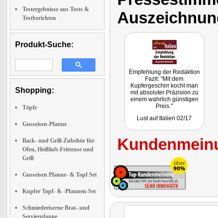
Testergebnisse aus Tests &
Auszeichnun
Testberichten
Produkt-Suche:
Empfehlung der Redaktion
Fazit: "Mit dem
Kupfergeschirr kocht man
Shopping:
mit absoluter Präzision zu
einem wahrlich günstigen
Preis."
Töpfe
Lust auf Italien 02/17
Gusseisen-Pfanne
Kundenmeinu
Back- und Grill-Zubehör für
Ofen, Heißluft-Fritteuse und
Grill
Gusseisen Pfanne- & Topf Set
Kupfer Topf- & -Pfannen-Set
Schmiedeeiserne Brat- und
Servierpfanne