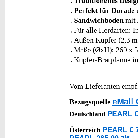
Traditionelles Desig
Perfekt für Dorade
Sandwichboden
mit 
Für alle Herdarten: 
Außen Kupfer (2,3 m
Maße (ØxH): 260 x 
Kupfer-Bratpfanne in
Vom Lieferanten emp
eMall 
Bezugsquelle
PEARL €
Deutschland
PEARL € 7
Österreich
PEARL 285,00 zł*