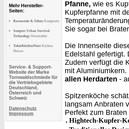
Pfanne,
wie es Kupf
Mehr Hersteller-
Kupferpfanne mit d
Seiten:
Temperaturänderunge
Rosenstein & Söhne
Komposter
Sie sogar bei Braten
Semptec Urban Survival
Technology
Heizstrahler
Die Innenseite dies
TokioKitchenWare
Küchen-
Messer
Edelstahl gefertigt.
Zudem verfügt die 
Service- & Support-
mit Aluminiumkern.
Website der Marke
Tornwaldschmiede für
allen Herdarten
- a
die Vertriebsgebiete
Deutschland,
Österreich und
Spitzenköche schät
Schweiz
langsam Anbraten v
Datenschutz
Perfekt zum Braten 
Impressum
Hightech-Kupfer-K