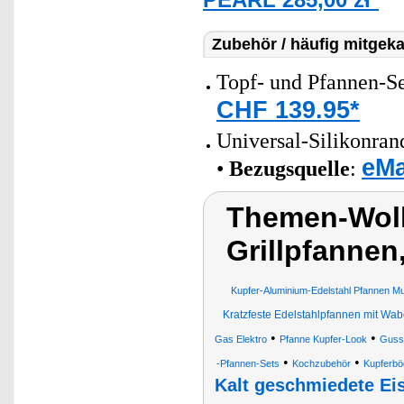
Zubehör / häufig mitgeka
Topf- und Pfannen-Set
CHF 139.95*
Universal-Silikonran
eMa
•
Bezugsquelle
:
Themen-Wolk
Grillpfannen
Kupfer-Aluminium-Edelstahl Pfannen Mu
Kratzfeste Edelstahlpfannen mit Wab
•
•
Gas Elektro
Pfanne Kupfer-Look
Gusse
•
•
-Pfannen-Sets
Kochzubehör
Kupferbö
Kalt geschmiedete Ei