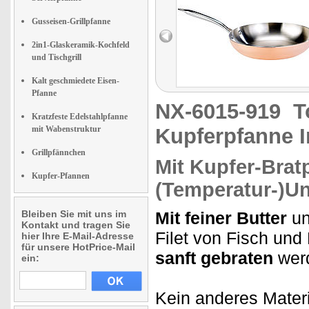
Gusseisen-Grillpfanne
2in1-Glaskeramik-Kochfeld
und Tischgrill
Kalt geschmiedete Eisen-
Pfanne
NX-6015-919
T
Kratzfeste Edelstahlpfanne
mit Wabenstruktur
Kupferpfanne I
Grillpfännchen
Mit Kupfer-Brat
Kupfer-Pfannen
(Temperatur-)Un
Bleiben Sie mit uns im
Mit feiner Butter
un
Kontakt und tragen Sie
Filet von Fisch und 
hier Ihre E-Mail-Adresse
für unsere HotPrice-Mail
sanft gebraten
werd
ein:
Kein anderes Materia