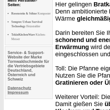
Mehr Hersteller-
Hier gelingen
Bratka
Seiten:
Denn ambitionierte
Rosenstein & Söhne
Komposter
Wärme
gleichmäßi
Semptec Urban Survival
Technology
Heizstrahler
Darin bereiten Sie I
TokioKitchenWare
Küchen-
schonend und ene
Messer
Erwärmung
wird de
Service- & Support-
eingeschlossen un
Website der Marke
Tornwaldschmiede für
die Vertriebsgebiete
Toll: Die Pfanne eig
Deutschland,
Nutzen Sie die Pfa
Österreich und
Schweiz
Gratinieren oder 
Datenschutz
Impressum
Weiterer Vorteil: D
Damit gießen Sie
ü