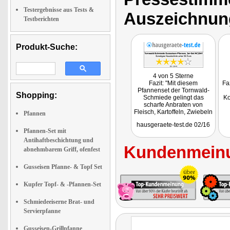
Testergebnisse aus Tests &
Auszeichnun
Testberichten
Produkt-Suche:
4 von 5 Sterne
Fazit: "Mit diesem
Fa
Pfannenset der Tornwald-
Shopping:
Schmiede gelingt das
Ko
scharfe Anbraten von
Fleisch, Kartoffeln, Zwiebeln
Pfannen
und anderem auf allen
hausgeraete-test.de 02/16
Herdarten. Solche Pfannen
Pfannen-Set mit
dürfen in keiner guten
Antihaftbeschichtung und
Küche fehlen."
Kundenmeinu
abnehmbarem Griff, ofenfest
Gusseisen Pfanne- & Topf Set
Kupfer Topf- & -Pfannen-Set
Schmiedeeiserne Brat- und
Servierpfanne
Gusseisen-Grillpfanne