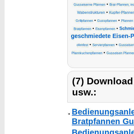
•
Gusseiserne Pfannen
Brat-Pfannen, in
•
Wabenstrukturen
Kupfer-Pfanne
•
•
Grillpfannen
Gusspfannen
Pfannen
•
•
Schmie
Bratpfannen
Eisenpfannen
geschmiedete Eisen-
•
•
ofenfest
Servierpfannen
Gusseiser
•
Pfannkuchenpfannen
Gusseisen Pfanne
(7) Download
usw.:
Bedienungsanle
Bratpfannen Guß
Bedienungsanle