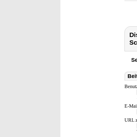
Di
Sc
Se
Bei
Benut
E-Mai
URL z