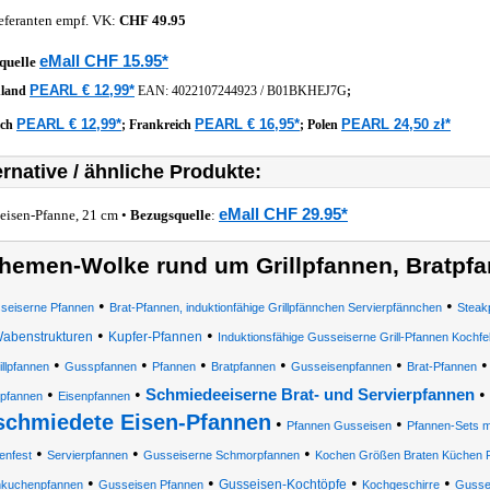
eferanten empf. VK:
CHF 49.95
eMall CHF 15.95*
quelle
PEARL € 12,99*
hland
EAN:
4022107244923
/
B01BKHEJ7G
;
PEARL € 12,99*
PEARL € 16,95*
PEARL 24,50 zł*
ich
;
Frankreich
;
Polen
ernative / ähnliche Produkte:
eMall CHF 29.95*
eisen-Pfanne, 21 cm •
Bezugsquelle
:
hemen-Wolke rund um Grillpfannen, Bratpf
•
•
seiserne Pfannen
Brat-Pfannen, induktionfähige Grillpfännchen Servierpfännchen
Steak
•
•
abenstrukturen
Kupfer-Pfannen
Induktionsfähige Gusseiserne Grill-Pfannen Kochf
•
•
•
•
•
illpfannen
Gusspfannen
Pfannen
Bratpfannen
Gusseisenpfannen
Brat-Pfannen
•
•
•
Schmiedeeiserne Brat- und Servierpfannen
tpfannen
Eisenpfannen
schmiedete Eisen-Pfannen
•
•
Pfannen Gusseisen
Pfannen-Sets m
•
•
•
enfest
Servierpfannen
Gusseiserne Schmorpfannen
Kochen Größen Braten Küchen P
•
•
•
•
Gusseisen-Kochtöpfe
nkuchenpfannen
Gusseisen Pfannen
Kochgeschirre
Gussei