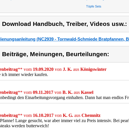
Töpfe Sets
) Download Handbuch, Treiber, Videos usw.:
ienungsanleitung (NC2939 - Tornwald-Schmiede Bratpfannen, B
) Beiträge, Meinungen, Beurteilungen:
nbeitrag
** vom
19.09.2020
von
J. K.
aus
Königswinter
 ich immer wieder kaufen.
nbeitrag
** vom
09.11.2017
von
B. K.
aus
Kassel
unbedingt den Einarbeitungsvorgang einhalten. Dann hat man endlos F
nbeitrag
** vom
16.10.2017
von
K. G.
aus
Chemnitz
Pfanne! Lange gesucht, war aber immer viel zu Preis intensiv. Bei pear
teaks werden butterweich!