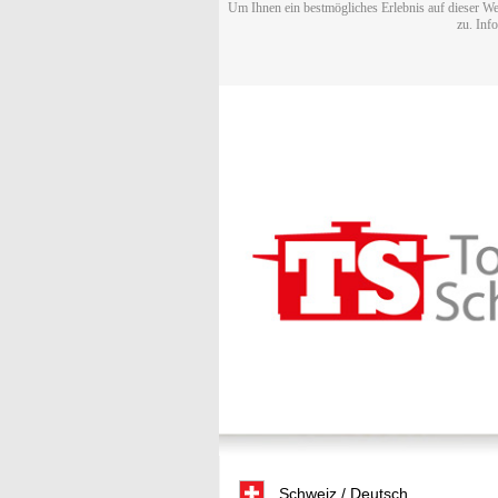
Um Ihnen ein bestmögliches Erlebnis auf dieser We
zu. Inf
Schweiz / Deutsch