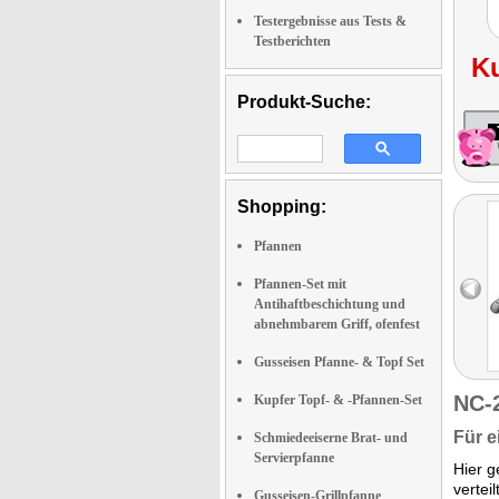
Testergebnisse aus Tests &
Testberichten
K
Produkt-Suche:
Shopping:
Pfannen
Pfannen-Set mit
Antihaftbeschichtung und
abnehmbarem Griff, ofenfest
Gusseisen Pfanne- & Topf Set
NC-
Kupfer Topf- & -Pfannen-Set
Für e
Schmiedeeiserne Brat- und
Servierpfanne
Hier g
vertei
Gusseisen-Grillpfanne