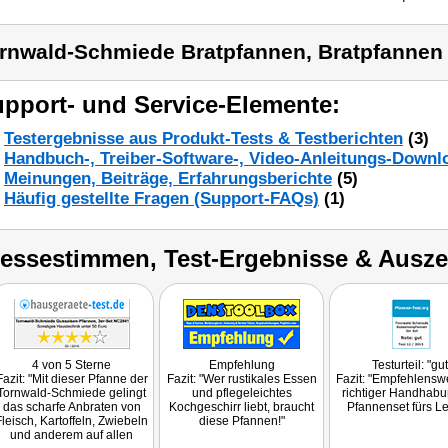
rnwald-Schmiede Bratpfannen, Bratpfannen 
pport- und Service-Elemente:
Testergebnisse aus Produkt-Tests & Testberichten
(3)
Handbuch-, Treiber-Software-, Video-Anleitungs-Downl
Meinungen, Beiträge, Erfahrungsberichte
(5)
Häufig gestellte Fragen (Support-FAQs)
(1)
ressestimmen, Test-Ergebnisse & Ausz
4 von 5 Sterne
Empfehlung
Testurteil: "gut
Fazit: "Mit dieser Pfanne der
Fazit: "Wer rustikales Essen
Fazit: "Empfehlenswe
Tornwald-Schmiede gelingt
und pflegeleichtes
richtiger Handhabu
das scharfe Anbraten von
Kochgeschirr liebt, braucht
Pfannenset fürs L
Fleisch, Kartoffeln, Zwiebeln
diese Pfannen!"
und anderem auf allen