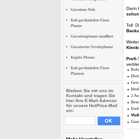
Darin 
Gusseisen-Wok
scho
Kalt geschmiedete Eisen-
Toll: 
Pfanne
Backo
Gusseisenpfanne emailliert
Weiter
Gusseiserne Servierpfanne
Kleck
Kupfer-Pfanne
Profi-
verble
Kalt geschmiedete Eisen-
Robu
Pfannen
Eben
Geei
Idea
Bleiben Sie mit uns im
Kontakt und tragen Sie
2 Au
hier Ihre E-Mail-Adresse
Beso
für unsere HotPrice-Mail
Einf
ein:
Maß
Guss