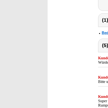
(1
Bed
(5
Kunde
Würde
Kunde
Bitte 
Kunde
Super 
Rumps