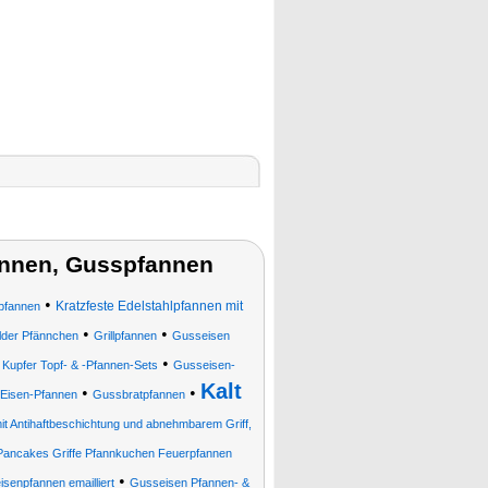
annen, Gusspfannen
•
Kratzfeste Edelstahlpfannen mit
pfannen
•
•
elder Pfännchen
Grillpfannen
Gusseisen
•
•
Kupfer Topf- & -Pfannen-Sets
Gusseisen-
Kalt
•
•
Eisen-Pfannen
Gussbratpfannen
it Antihaftbeschichtung und abnehmbarem Griff,
ancakes Griffe Pfannkuchen Feuerpfannen
•
senpfannen emailliert
Gusseisen Pfannen- &