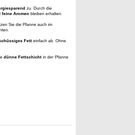
rgiesparend
zu. Durch die
d
feine
Aromen
bleiben erhalten.
tzen Sie die Pfanne auch im
hten.
schüssiges Fett
einfach ab. Ohne
ne
dünne Fettschicht
in der Pfanne