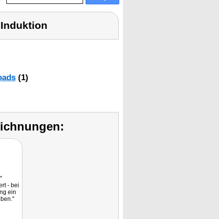
Induktion
oads
(1)
eichnungen:
"
rt - bei
ng ein
eben."