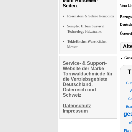
Mehr Hersteller-
Seiten:
Vom Li
Rosenstein & Söhne
Komposter
Bezugs
Deutsc
Semptec Urban Survival
Technology
Heizstrahler
Österre
TokioKitchenWare
Küchen-
Alt
Messer
Guss
Service- & Support-
Website der Marke
T
Tornwaldschmiede für
die Vertriebsgebiete
Gus
Deutschland,
Österreich und
W
Schweiz
Gr
Datenschutz
Bra
Impressum
ge
of
Pfan