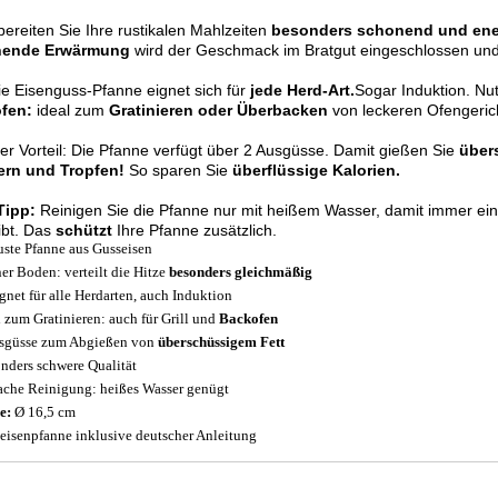
bereiten Sie Ihre rustikalen Mahlzeiten
besonders schonend und ene
nende Erwärmung
wird der Geschmack im Bratgut eingeschlossen un
Die Eisenguss-Pfanne eignet sich für
jede Herd-Art.
Sogar Induktion. Nu
fen:
ideal zum
Gratinieren oder Überbacken
von leckeren Ofengeric
er Vorteil: Die Pfanne verfügt über 2 Ausgüsse. Damit gießen Sie
über
ern und Tropfen!
So sparen Sie
überflüssige Kalorien.
Tipp:
Reinigen Sie die Pfanne nur mit heißem Wasser, damit immer ei
ibt. Das
schützt
Ihre Pfanne zusätzlich.
ste Pfanne aus Gusseisen
er Boden: verteilt die Hitze
besonders gleichmäßig
gnet für alle Herdarten, auch Induktion
l zum Gratinieren: auch für Grill und
Backofen
sgüsse zum Abgießen von
überschüssigem Fett
nders schwere Qualität
ache Reinigung: heißes Wasser genügt
e:
Ø 16,5 cm
eisenpfanne inklusive deutscher Anleitung