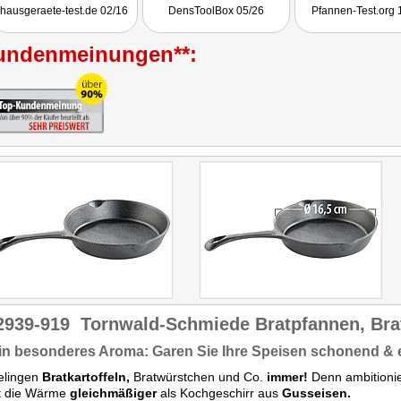
Herdarten. Solche Pfannen
hausgeraete-test.de 02/16
DensToolBox 05/26
Pfannen-Test.org 
dürfen in keiner guten
Küche fehlen."
Getestet wurde das
undenmeinungen**:
Pfannenset NC-2941
2939-919
Tornwald-Schmiede Bratpfannen, Bra
in besonderes Aroma: Garen Sie Ihre Speisen schonend &
elingen
Bratkartoffeln,
Bratwürstchen und Co.
immer!
Denn ambitionie
lt die Wärme
gleichmäßiger
als Kochgeschirr aus
Gusseisen.