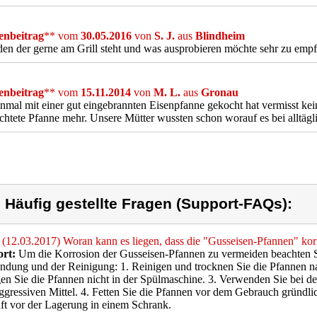
nbeitrag
** vom
30.05.2016
von
S. J.
aus
Blindheim
den der gerne am Grill steht und was ausprobieren möchte sehr zu empf
nbeitrag
** vom
15.11.2014
von
M. L.
aus
Gronau
nmal mit einer gut eingebrannten Eisenpfanne gekocht hat vermisst ke
chtete Pfanne mehr. Unsere Mütter wussten schon worauf es bei alltä
) Häufig gestellte Fragen (Support-FAQs):
(12.03.2017) Woran kann es liegen, dass die "Gusseisen-Pfannen" kor
rt:
Um die Korrosion der Gusseisen-Pfannen zu vermeiden beachten Si
dung und der Reinigung: 1. Reinigen und trocknen Sie die Pfannen n
en Sie die Pfannen nicht in der Spülmaschine. 3. Verwenden Sie bei de
ggressiven Mittel. 4. Fetten Sie die Pfannen vor dem Gebrauch gründli
ft vor der Lagerung in einem Schrank.