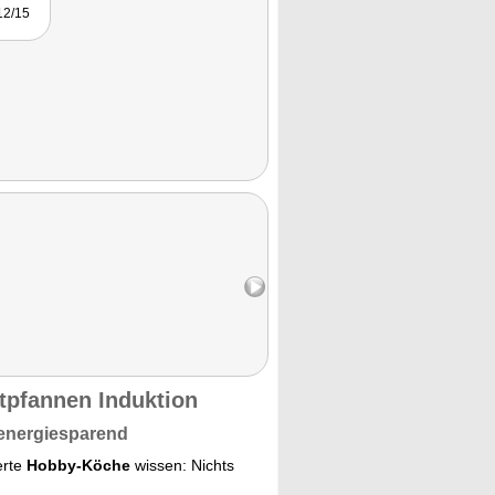
12/15
tpfannen Induktion
 energiesparend
rte
Hobby-Köche
wissen: Nichts