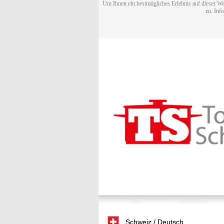
Um Ihnen ein bestmögliches Erlebnis auf dieser We
zu. Inf
Schweiz / Deutsch