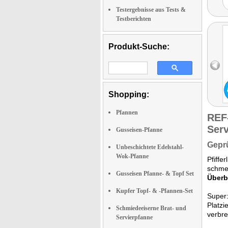
Testergebnisse aus Tests &
Testberichten
Produkt-Suche:
Shopping:
Pfannen
REF
Serv
Gusseisen-Pfanne
Geprü
Unbeschichtete Edelstahl-
Wok-Pfanne
Pfiffe
schmec
Gusseisen Pfanne- & Topf Set
Überb
Kupfer Topf- & -Pfannen-Set
Super
Platzi
Schmiedeeiserne Brat- und
verbr
Servierpfanne