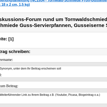
ienungsanleitung (NC2934 - Tornwald-Schmiede Profi-Gusseisen
x 18 x 2 cm, 1,5 kg)
skussions-Forum rund um Tornwaldschmied
hmiede Guss-Servierpfannen, Gusseiserne 
ite: [1]
trag schreiben:
zername:
Synonym, unter dem Ihr Beitrag erscheinen soll
l:
um Beitrag:
Weiterführender Link zu Ihrem Beitrag z.B. (Youtube, Picasa, Blogeintrag o.a.)