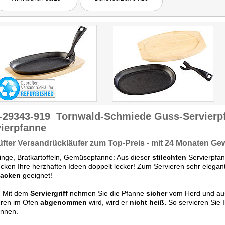
Käsespätzle,
Gemüsepfanne oder
einfach nur Bratkartoffeln
gelangen perfekt, da die
Wärmeverteilung der
Pfanne wirklich ideal ist. Die
Gerichte sind im
Handumdrehen gemacht.
Variieren Sie Zutaten, die
gerade zuhause vorrätig
sind, würzen diese und
zaubern Sie mit der
Pfannen neue, individuelle
Gerichte!"
Getestet wurde NC-2900.
-29343-919
Tornwald-Schmiede Guss-Servierp
ierpfanne
fter Versandrückläufer zum Top-Preis - mit 24 Monaten Ge
rlinge, Bratkartoffeln, Gemüsepfanne: Aus dieser
stilechten
Servierpfa
ken Ihre herzhaften Ideen doppelt lecker! Zum Servieren sehr elegan
acken
geeignet!
: Mit dem
Serviergriff
nehmen Sie die Pfanne
sicher
vom Herd und aus
eren im Ofen
abgenommen
wird, wird er
nicht heiß.
So servieren Sie I
ennen.