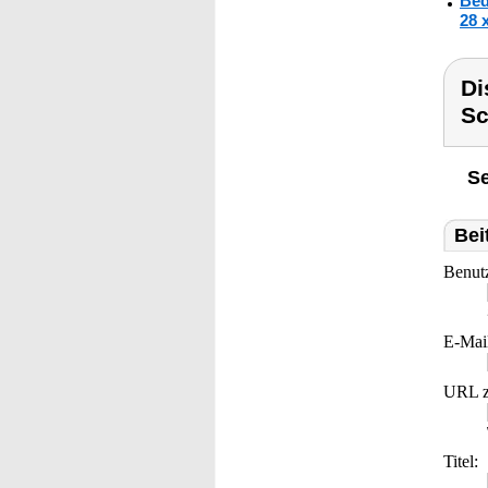
Bed
28 
Di
Sc
Se
Bei
Benut
E-Mai
URL z
Titel: