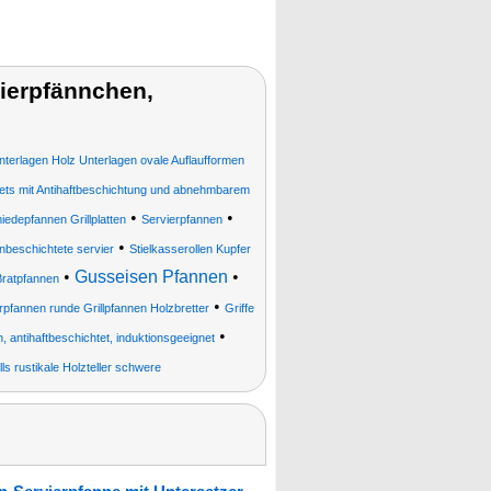
ierpfännchen,
nterlagen Holz Unterlagen ovale Auflaufformen
ets mit Antihaftbeschichtung und abnehmbarem
•
•
edepfannen Grillplatten
Servierpfannen
•
unbeschichtete servier
Stielkasserollen Kupfer
•
Gusseisen Pfannen
•
Bratpfannen
•
fannen runde Grillpfannen Holzbretter
Griffe
•
 antihaftbeschichtet, induktionsgeeignet
ls rustikale Holzteller schwere