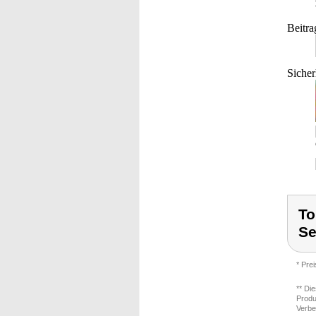
Beitra
Sicher
To
Se
* Pre
** Di
Produ
Verbe