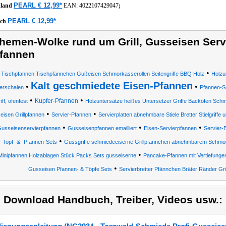
PEARL € 12,99*
hland
EAN:
4022107429047
;
PEARL € 12,99*
ich
hemen-Wolke rund um Grill, Gusseisen Serv
fannen
•
t Tischpfannen Tischpfännchen Gußeisen Schmorkasserollen Seitengriffe BBQ Holz
Holzu
Kalt geschmiedete Eisen-Pfannen
•
•
ierschalen
Pfannen-S
•
•
Kupfer-Pfannen
iff, ofenfest
Holzuntersätze heißes Untersetzer Griffe Backöfen Schmi
•
•
isen Grillpfannen
Servier-Pfannen
Servierplatten abnehmbare Stiele Bretter Stielgriffe 
•
•
•
usseisenservierpfannen
Gusseisenpfannen emailliert
Eisen-Servierpfannen
Servier-
•
r Topf- & -Pfannen-Sets
Gussgriffe schmiedeeiserne Grillpfännchen abnehmbarem Schmorp
•
Minipfannen Holzablagen Stück Packs Sets gusseiserne
Pancake-Pfannen mit Vertiefungen,
•
Gusseisen Pfannen- & Töpfe Sets
Servierbretter Pfännchen Bräter Ränder Gril
) Download Handbuch, Treiber, Videos usw.: