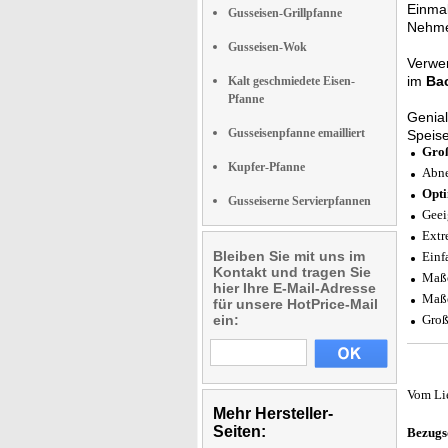
Einmal
Gusseisen-Grillpfanne
Nehme
Gusseisen-Wok
Verwe
im
Ba
Kalt geschmiedete Eisen-
Pfanne
Genial
Gusseisenpfanne emailliert
Speis
Groß
Kupfer-Pfanne
Abne
Opt
Gusseiserne Servierpfannen
Geei
Extr
Bleiben Sie mit uns im
Einf
Kontakt und tragen Sie
Maße
hier Ihre E-Mail-Adresse
Maße
für unsere HotPrice-Mail
ein:
Groß
Vom Li
Mehr Hersteller-
Seiten:
Bezugs