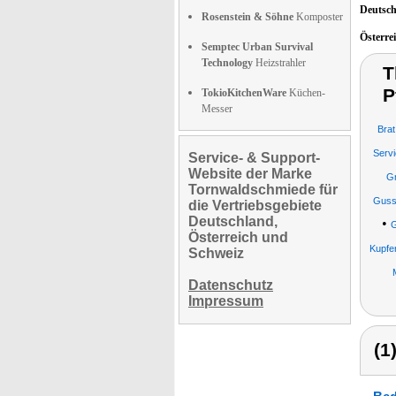
Deutsc
Rosenstein & Söhne
Komposter
Österre
Semptec Urban Survival
Technology
Heizstrahler
T
P
TokioKitchenWare
Küchen-
Messer
Bra
Serv
Service- & Support-
Website der Marke
Gr
Tornwaldschmiede für
Gusse
die Vertriebsgebiete
Deutschland,
•
G
Österreich und
Kupfe
Schweiz
Datenschutz
Impressum
(1