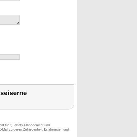
seiserne
ment für Qualitäts-Management und
-Mail zu deren Zufriedenheit, Erfahrungen und