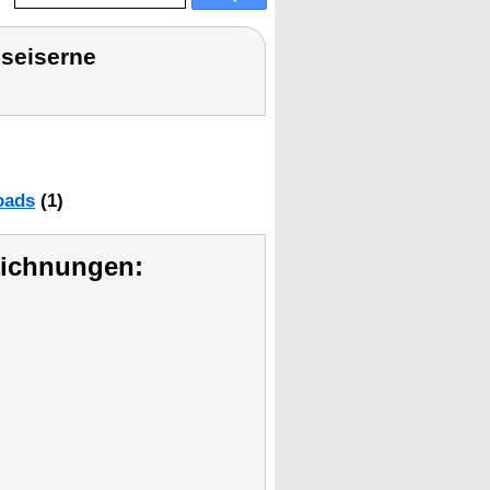
seiserne
oads
(1)
eichnungen: