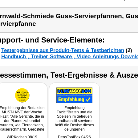
rnwald-Schmiede Guss-Servierpfannen, Gus
rvierpfanne
pport- und Service-Elemente:
Testergebnisse aus Produkt-Tests & Testberichten
(2)
Handbuch-, Treiber-Software-, Video-Anleitungs-Downl
ressestimmen, Test-Ergebnisse & Ausz
Empfehlung der Redaktion
Empfehlung
MUST-HAVE der Woche
Fazit: "Braten und die
Fazit: "Alle Gerichte, die in
Speisen im getreuen
der Pfanne zubereitet
Landhausstil servieren
wurden, wie Eiernockerln,
heißt die Devise dieses
Kaiserschmarrn, Geröstete
gelungenen
Knödel, Blunzen- und
Küchenutensils."
WIRKochen 08/19
DensToolBox 04/26
Eierschwammerl-Gröstl,
Getestet wurde NC-2900.