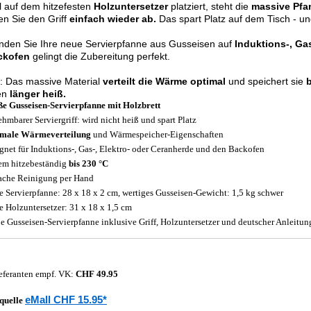
 auf dem hitzefesten
Holzuntersetzer
platziert, steht die
massive Pfa
n Sie den Griff
einfach wieder ab.
Das spart Platz auf dem Tisch - un
nden Sie Ihre neue Servierpfanne aus Gusseisen auf
Induktions-, Ga
ckofen
gelingt die Zubereitung perfekt.
: Das massive Material
verteilt die Wärme optimal
und speichert sie
en
länger heiß.
e Gusseisen-Servierpfanne mit Holzbrett
hmbarer Serviergriff: wird nicht heiß und spart Platz
imale Wärmeverteilung
und Wärmespeicher-Eigenschaften
gnet für Induktions-, Gas-, Elektro- oder Ceranherde und den Backofen
em hitzebeständig
bis 230 °C
ache Reinigung per Hand
 Servierpfanne: 28 x 18 x 2 cm, wertiges Gusseisen-Gewicht: 1,5 kg schwer
 Holzuntersetzer: 31 x 18 x 1,5 cm
e Gusseisen-Servierpfanne inklusive Griff, Holzuntersetzer und deutscher Anleitun
eferanten empf. VK:
CHF 49.95
eMall CHF 15.95*
quelle