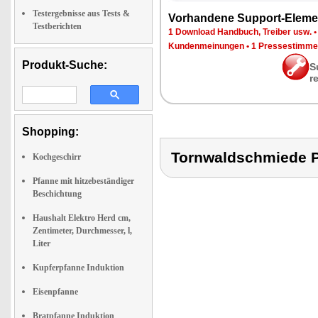
Testergebnisse aus Tests &
Vor­han­de­ne Sup­port-Ele­me
Testberichten
1 Down­load Hand­buch, Trei­ber usw.
Kun­den­mei­nun­gen
•
1 Pres­se­stim­m
Produkt-Suche:
S
r
Shopping:
Tornwaldschmiede
Kochgeschirr
Pfanne mit hitzebeständiger
Beschichtung
Haushalt Elektro Herd cm,
Zentimeter, Durchmesser, l,
Liter
Kupferpfanne Induktion
Eisenpfanne
Bratpfanne Induktion