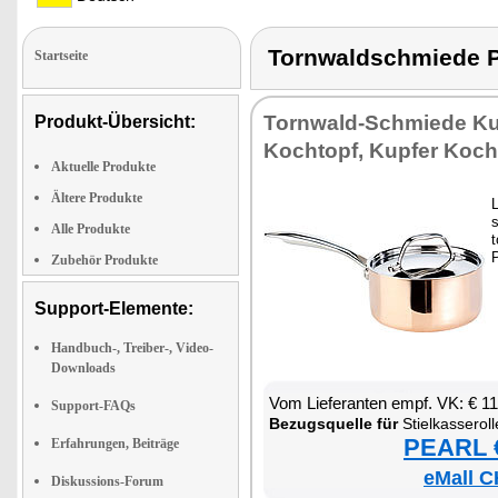
Tornwaldschmiede
Startseite
Torn­wald-Schmie­de Kup
Produkt-Übersicht:
Koch­topf, Kup­fer Koch
Aktuelle Produkte
Ältere Produkte
L
s
Alle Produkte
t
P
Zubehör Produkte
Support-Elemente:
Handbuch-, Treiber-, Video-
Downloads
Vom Lie­fe­ran­ten empf. VK: € 1
Support-FAQs
Be­zugs­quel­le für
Stiel­kas­se­rol­
PEARL €
Erfahrungen, Beiträge
eMall C
Diskussions-Forum