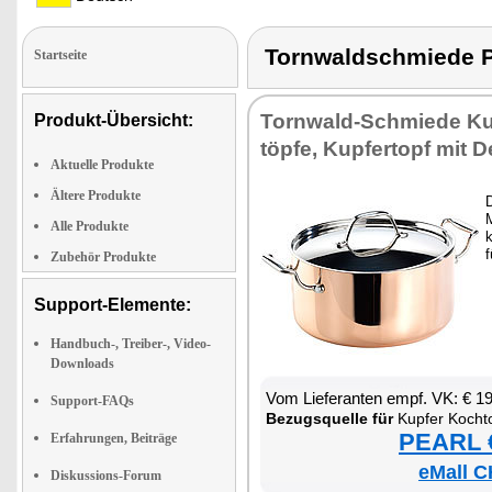
Tornwaldschmiede
Startseite
Torn­wald-Schmie­de Kup
Produkt-Übersicht:
töp­fe, Kup­fer­topf mit D
Aktuelle Produkte
Ältere Produkte
D
M
Alle Produkte
k
f
Zubehör Produkte
Support-Elemente:
Handbuch-, Treiber-, Video-
Downloads
Vom Lie­fe­ran­ten empf. VK: € 1
Support-FAQs
Be­zugs­quel­le für
Kup­fer Koch­t
PEARL €
Erfahrungen, Beiträge
eMall C
Diskussions-Forum