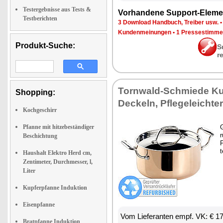
Testergebnisse aus Tests &
Vor­han­de­ne Sup­port-Ele­me
Testberichten
3 Down­load Hand­buch, Trei­ber usw.
Kun­den­mei­nun­gen
•
1 Pres­se­stim­m
Produkt-Suche:
S
r
Torn­wald-Schmie­de Kup­
Shopping:
De­ckeln, Pfle­ge­leich­t
Kochgeschirr
Pfanne mit hitzebeständiger
G
r
Beschichtung
P
t
Haushalt Elektro Herd cm,
Zentimeter, Durchmesser, l,
Liter
Kupferpfanne Induktion
Eisenpfanne
Vom Lie­fe­ran­ten empf. VK: € 1
Bratpfanne Induktion