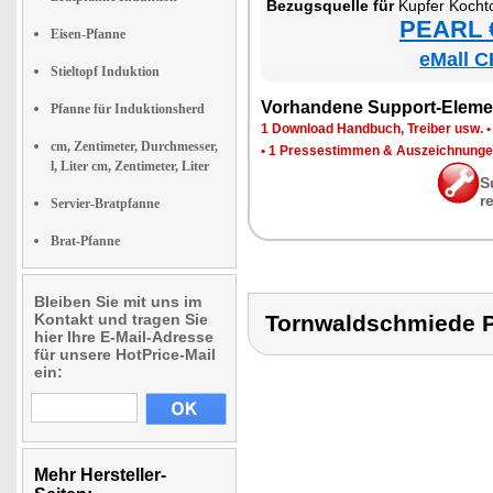
Be­zugs­quel­le für
Kup­fer Koch­t
PEARL €
Eisen-Pfanne
eMall C
Stieltopf Induktion
Vor­han­de­ne Sup­port-Ele­me
Pfanne für Induktionsherd
1 Down­load Hand­buch, Trei­ber usw.
cm, Zentimeter, Durchmesser,
•
1 Pres­se­stim­men & Aus­zeich­nun­g
l, Liter cm, Zentimeter, Liter
S
r
Servier-Bratpfanne
Brat-Pfanne
Bleiben Sie mit uns im
Kontakt und tragen Sie
Tornwaldschmiede
hier Ihre E-Mail-Adresse
für unsere HotPrice-Mail
ein:
Mehr Hersteller-