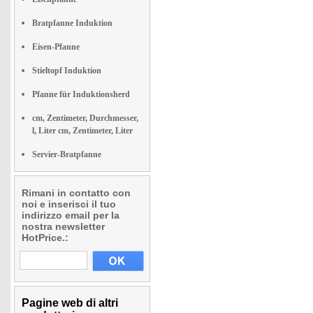
Bratpfanne Induktion
Eisen-Pfanne
Stieltopf Induktion
Pfanne für Induktionsherd
cm, Zentimeter, Durchmesser,
l, Liter cm, Zentimeter, Liter
Servier-Bratpfanne
Rimani in contatto con
noi e inserisci il tuo
indirizzo email per la
nostra newsletter
HotPrice.:
Pagine web di altri