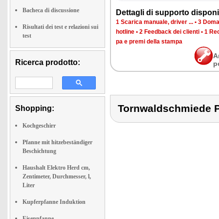
Bacheca di discussione
Det­ta­gli di sup­por­to di­spo­ni­b
1 Sca­ri­ca ma­nua­le, dri­ver ...
•
3 Do­man
Risultati dei test e relazioni sui
ho­tli­ne
•
2 Feed­back dei clien­ti
•
1 Re­c
test
pa e pre­mi del­la stam­pa
A
Ricerca prodotto:
p
Tornwaldschmiede
Shopping:
Kochgeschirr
Pfanne mit hitzebeständiger
Beschichtung
Haushalt Elektro Herd cm,
Zentimeter, Durchmesser, l,
Liter
Kupferpfanne Induktion
Eisenpfanne