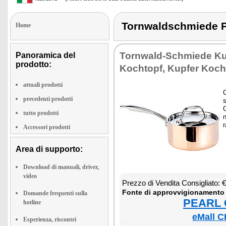
Tornwaldschmiede
Home
Tor­n­wald-Sch­mie­de Ku­
Panoramica del
prodotto:
Ko­ch­to­pf, Ku­p­fer Ko­ch­
attuali prodotti
C
precedenti prodotti
s
C
tutto prodotti
n
r
Accessori prodotti
Area di supporto:
Download di manuali, driver,
video
Prez­zo di Ven­di­ta Con­si­glia­to:
Fon­te di ap­prov­vi­gio­na­men­to
Domande frequenti sulla
PEARL €
hotline
eMall C
Esperienza, riscontri