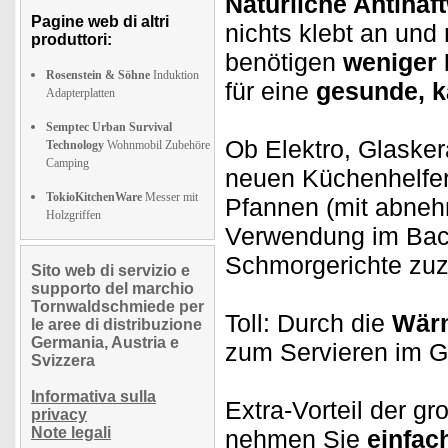
Natürliche Antihaf
Pagine web di altri
nichts klebt an und
produttori:
benötigen
weniger 
Rosenstein & Söhne
Induktion
für eine
gesunde, k
Adapterplatten
Semptec Urban Survival
Ob Elektro, Glaske
Technology
Wohnmobil Zubehöre
Camping
neuen Küchenhelfe
TokioKitchenWare
Messer mit
Pfannen (mit abneh
Holzgriffen
Verwendung im Back
Schmorgerichte zuz
Sito web di servizio e
supporto del marchio
Tornwaldschmiede per
Toll: Durch die
Wär
le aree di distribuzione
Germania, Austria e
zum Servieren im G
Svizzera
Informativa sulla
Extra-Vorteil der g
privacy
Note legali
nehmen Sie
einfach