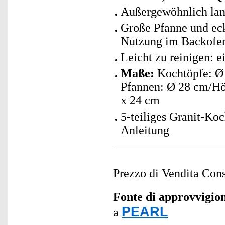
Außergewöhnlich lan
Große Pfanne und ec
Nutzung im Backofe
Leicht zu reinigen: 
Maße:
Kochtöpfe: Ø 
Pfannen: Ø 28 cm/Hö
x 24 cm
5-teiliges Granit-Ko
Anleitung
Prezzo di Vendita Cons
Fonte di approvvigi
PEARL
a