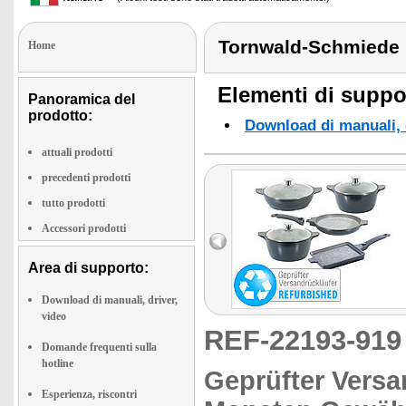
Tornwald-Schmiede
Home
Elementi di suppor
Panoramica del
prodotto:
Download di manuali, d
attuali prodotti
precedenti prodotti
tutto prodotti
Accessori prodotti
Area di supporto:
Download di manuali, driver,
video
REF-22193-91
Domande frequenti sulla
hotline
Geprüfter Versa
Esperienza, riscontri