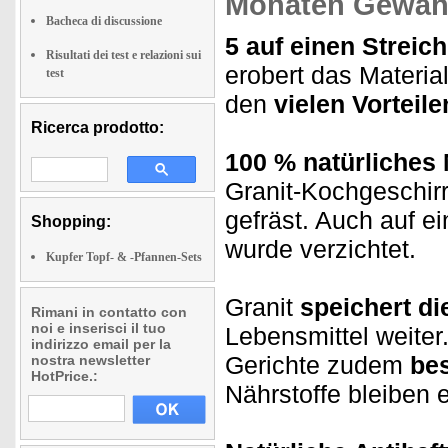
Monaten Gewähr
Bacheca di discussione
5 auf einen Streich
Risultati dei test e relazioni sui
erobert das Materia
test
den
vielen Vorteile
Ricerca prodotto:
100 % natürliches 
Granit-Kochgeschirr
gefräst. Auch auf e
Shopping:
wurde verzichtet.
Kupfer Topf- & -Pfannen-Sets
Granit
speichert d
Rimani in contatto con
noi e inserisci il tuo
Lebensmittel weiter
indirizzo email per la
Gerichte zudem
be
nostra newsletter
HotPrice.:
Nährstoffe bleiben e