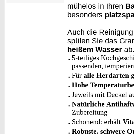
mühelos in Ihren
Ba
besonders
platzsp
Auch die Reinigung
spülen Sie das Gran
heißem Wasser
ab
5-teiliges Kochgesch
passenden, temperier
Für
alle Herdarten
g
Hohe Temperaturbes
Jeweils mit Deckel 
Natürliche Antihaft
Zubereitung
Schonend: erhält
Vit
Robuste, schwere Qu