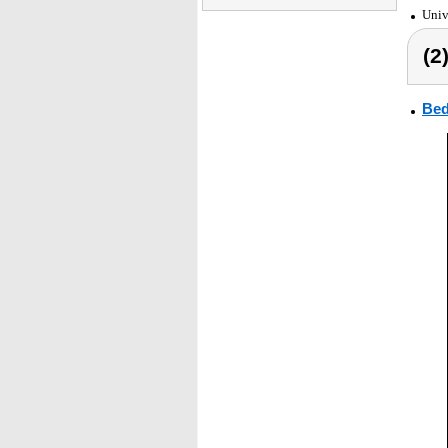
Univ
(2
Bed