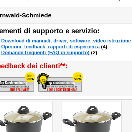
rnwald-Schmiede
ementi di supporto e servizio:
Download di manuali, driver, software, video istruzione
Opinioni, feedback, rapporti di esperienza
(4)
Domande frequenti (FAQ di supporto)
(2)
edback dei clienti**: