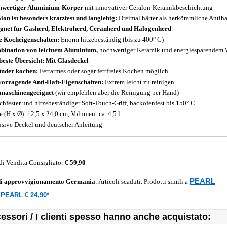
hwertiger Aluminium-Körper
mit innovativer Ceralon-Keramikbeschichtung
lon ist besonders kratzfest und langlebig:
Dreimal härter als herkömmliche Antih
gnet für Gasherd, Elektroherd, Ceranherd und Halogenherd
e Kocheigenschaften:
Enorm hitzebeständig (bis zu 400° C)
ination von leichtem Aluminium,
hochwertiger Keramik und energiesparendem
beste Übersicht: Mit Glasdeckel
nder kochen:
Fettarmes oder sogar fettfreies Kochen möglich
orragende Anti-Haft-Eigenschaften:
Extrem leicht zu reinigen
maschinengeeignet
(wir empfehlen aber die Reinigung per Hand)
chfester und hitzebeständiger Soft-Touch-Griff, backofenfest bis 150° C
 (H x Ø): 12,5 x 24,0 cm, Volumen: ca. 4,5 l
usive Deckel und deutscher Anleitung
di Vendita Consigliato:
€ 59,90
PEARL
di approvvigionamento
Germania
: Articoli scaduti. Prodotti simili a
PEARL € 24,90*
a
essori / I clienti spesso hanno anche acquistato: