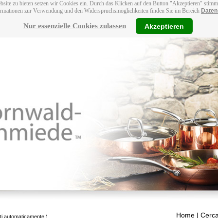
bsite zu bieten setzen wir Cookies ein. Durch das Klicken auf den Button "Akzeptieren" stim
ormationen zur Verwendung und den Widerspruchsmöglichkeiten finden Sie im Bereich
Daten
Nur essenzielle Cookies zulassen
Akzeptieren
Home
| Cerca
tti automaticamente.)