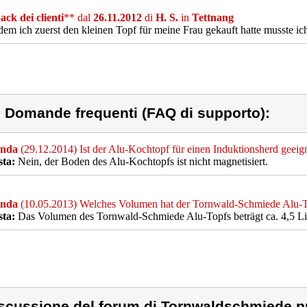
ck dei clienti
** dal
26.11.2012
di
H. S.
in
Tettnang
em ich zuerst den kleinen Topf für meine Frau gekauft hatte musste ic
) Domande frequenti (FAQ di supporto):
nda
(29.12.2014) Ist der Alu-Kochtopf für einen Induktionsherd geeig
sta:
Nein, der Boden des Alu-Kochtopfs ist nicht magnetisiert.
nda
(10.05.2013) Welches Volumen hat der Tornwald-Schmiede Alu-
sta:
Das Volumen des Tornwald-Schmiede Alu-Topfs beträgt ca. 4,5 Lit
scussione del forum di Tornwaldschmiede p