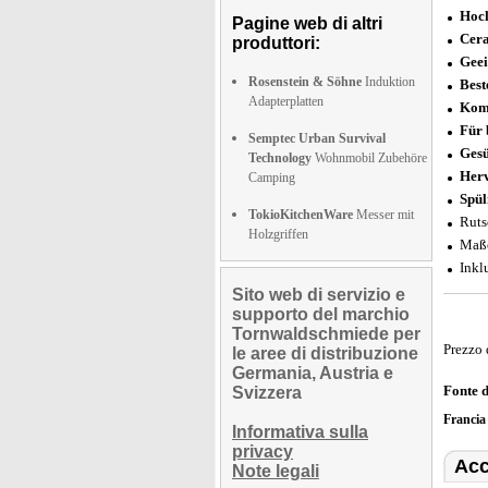
Hoc
Pagine web di altri
Cera
produttori:
Geei
Rosenstein & Söhne
Induktion
Best
Adapterplatten
Komb
Für 
Semptec Urban Survival
Gesü
Technology
Wohnmobil Zubehöre
Herv
Camping
Spül
TokioKitchenWare
Messer mit
Ruts
Holzgriffen
Maße
Inkl
Sito web di servizio e
supporto del marchio
Tornwaldschmiede per
Prezzo 
le aree di distribuzione
Germania, Austria e
Fonte 
Svizzera
Franci
Informativa sulla
privacy
Acc
Note legali