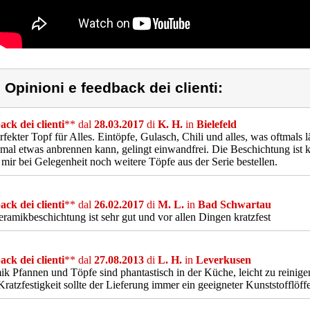
) Opinioni e feedback dei clienti:
ck dei clienti
** dal
28.03.2017
di
K. H.
in
Bielefeld
rfekter Topf für Alles. Eintöpfe, Gulasch, Chili und alles, was oftmals
mal etwas anbrennen kann, gelingt einwandfrei. Die Beschichtung ist k
mir bei Gelegenheit noch weitere Töpfe aus der Serie bestellen.
ck dei clienti
** dal
26.02.2017
di
M. L.
in
Bad Schwartau
ramikbeschichtung ist sehr gut und vor allen Dingen kratzfest
ck dei clienti
** dal
27.08.2013
di
L. H.
in
Leverkusen
k Pfannen und Töpfe sind phantastisch in der Küche, leicht zu reinige
Kratzfestigkeit sollte der Lieferung immer ein geeigneter Kunststofflöf