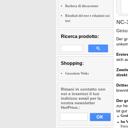
Bacheca di discussione
Risultati dei test e relazioni sui
test
NC-
Gesun
Ricerca prodotto:
Der gr
unkom
Erstes
sich a
Shopping:
Zweit
Gusseisen Woks
direkt
Dritte
Rimani in contatto con
brennt
noi e inserisci il tuo
indirizzo email per la
Der gr
nostra newsletter
zur he
HotPrice.:
ist gu
Groß
Im V
Frei