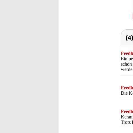
(4
Feedba
Ein pe
schon 
werde 
Feedba
Die Ke
Feedba
Kerami
Trotz 