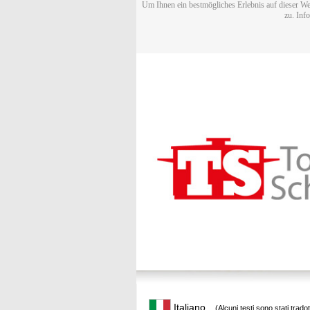
Um Ihnen ein bestmögliches Erlebnis auf dieser We
zu. Inf
Italiano
(Alcuni testi sono stati trado