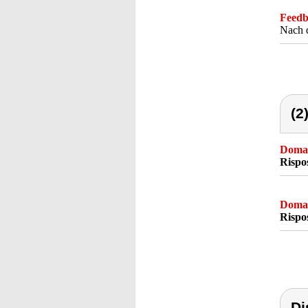
Feedba
Nach d
(2
Doma
Rispo
Doma
Rispo
Di