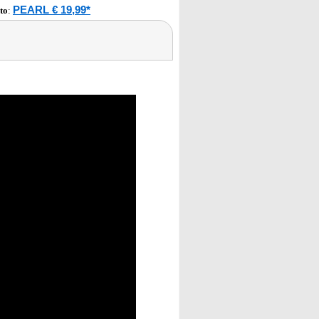
PEARL € 19,99*
to
: