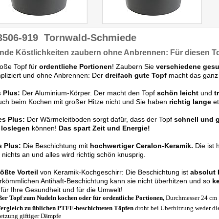
3506-919
Tornwald-Schmiede
de Köstlichkeiten zaubern ohne Anbrennen: Für diesen T
oße Topf für
ordentliche Portionen
! Zaubern Sie
verschiedene gesu
pliziert und ohne Anbrennen: Der
dreifach gute Topf
macht das ganz l
 Plus:
Der Aluminium-Körper. Der macht den Topf
schön leicht
und
t
uch beim Kochen mit großer Hitze nicht und Sie haben
richtig lange
et
es Plus:
Der Wärmeleitboden sorgt dafür, dass der Topf
schnell und 
 loslegen
können!
Das spart Zeit und Energie!
s Plus:
Die Beschichtung mit
hochwertiger Ceralon-Keramik.
Die ist 
 nichts an und alles wird richtig schön knusprig.
ößte Vorteil
von Keramik-Kochgeschirr: Die Beschichtung ist
absolut 
rkömmlichen Antihaft-Beschichtung kann sie nicht überhitzen und so
ke
t für Ihre Gesundheit und für die Umwelt!
er Topf zum Nudeln kochen oder für ordentliche Portionen,
Durchmesser 24 cm
ergleich zu üblichen PTFE-beschichteten Töpfen
droht bei Überhitzung weder di
setzung giftiger Dämpfe