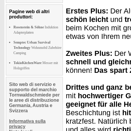
Erstes Plus:
Der Al
Pagine web di altri
produttori:
schön leicht
und
t
beim Kochen mit gr
Rosenstein & Söhne
Induktion
Adapterplatten
etwas von Ihrem ne
Semptec Urban Survival
Technology
Wohnmobil Zubehöre
Zweites Plus:
Der W
Camping
schnell und gleic
TokioKitchenWare
Messer mit
Holzgriffen
können!
Das spart 
Sito web di servizio e
Drittes und ganz 
supporto del marchio
mit
hochwertiger G
Tornwaldschmiede per
le aree di distribuzione
geeignet für alle H
Germania, Austria e
Svizzera
Beschichtung ist
hi
kratzfest. Natürlic
Informativa sulla
privacy
und alles wird
richt