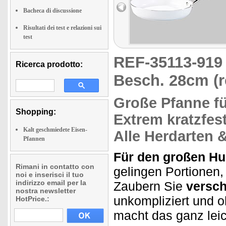
Bacheca di discussione
Risultati dei test e relazioni sui
test
REF-35113-91
Ricerca prodotto:
Besch. 28cm (r
Große Pfanne f
Shopping:
Extrem kratzfes
Kalt geschmiedete Eisen-
Alle Herdarten 
Pfannen
Für den großen Hu
Rimani in contatto con
gelingen Portionen
noi e inserisci il tuo
indirizzo email per la
Zaubern Sie
versch
nostra newsletter
unkompliziert und 
HotPrice.:
macht das ganz leic