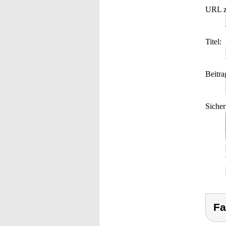
URL z
Titel:
Beitra
Sicher
Fa