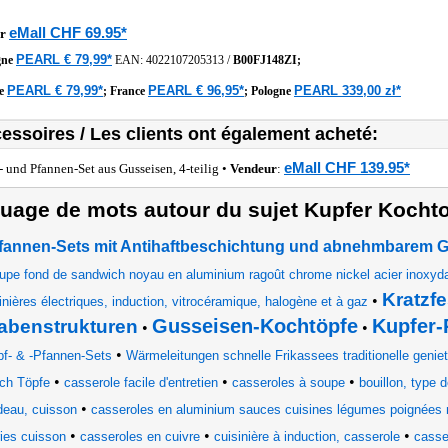
eMall CHF 69.95*
r
PEARL € 79,99*
gne
EAN:
4022107205313
/
B00FJ148ZI;
PEARL € 79,99*
PEARL € 96,95*
PEARL 339,00 zł*
he
;
France
;
Pologne
essoires / Les clients ont également acheté:
eMall CHF 139.95*
- und Pfannen-Set aus Gusseisen, 4-teilig •
Vendeur
:
uage de mots autour du sujet Kupfer Kocht
fannen-Sets mit Antihaftbeschichtung und abnehmbarem Gri
upe fond de sandwich noyau en aluminium ragoût chrome nickel acier inoxyd
Kratzf
•
inières électriques, induction, vitrocéramique, halogène et à gaz
Gusseisen-Kochtöpfe
Kupfer-
abenstrukturen
•
•
•
pf- & -Pfannen-Sets
Wärmeleitungen schnelle Frikassees traditionelle genie
•
•
•
ch Töpfe
casserole facile d'entretien
casseroles à soupe
bouillon, type 
•
deau, cuisson
casseroles en aluminium sauces cuisines légumes poignées no
•
•
•
ies cuisson
casseroles en cuivre
cuisinière à induction, casserole
casse