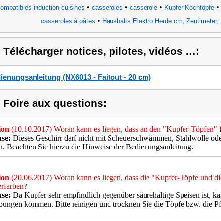
•
•
•
•
ompatibles induction cuisines
casseroles
casserole
Kupfer-Kochtöpfe
•
casseroles à pâtes
Haushalts Elektro Herde cm, Zentimeter, 
) Télécharger notices, pilotes, vidéos …:
ienungsanleitung (NX6013 - Faitout - 20 cm)
) Foire aux questions:
ion
(10.10.2017) Woran kann es liegen, dass an den "Kupfer-Töpfen" f
se:
Dieses Geschirr darf nicht mit Scheuerschwämmen, Stahlwolle ode
. Beachten Sie hierzu die Hinweise der Bedienungsanleitung.
ion
(20.06.2017) Woran kann es liegen, dass die "Kupfer-Töpfe und di
erfärben?
se:
Da Kupfer sehr empfindlich gegenüber säurehaltige Speisen ist, k
bungen kommen. Bitte reinigen und trocknen Sie die Töpfe bzw. die 