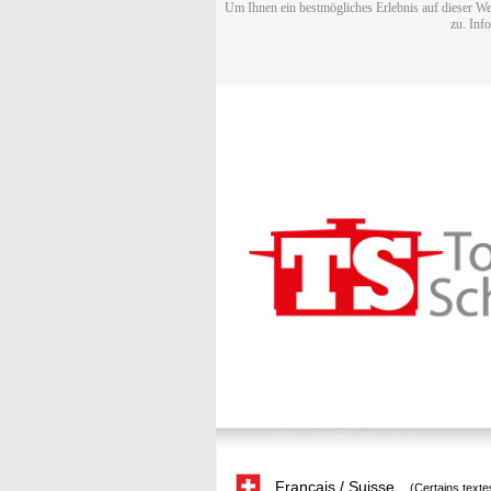
Um Ihnen ein bestmögliches Erlebnis auf dieser We
zu. Inf
Français / Suisse
(Certains texte