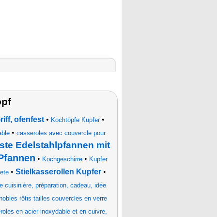
opf
ff, ofenfest
•
•
Kochtöpfe Kupfer
•
able
casseroles avec couvercle pour
este Edelstahlpfannen mit
Pfannen
•
•
Kochgeschirre
Kupfer
•
Stielkasserollen Kupfer
•
tete
de cuisinière, préparation, cadeau, idée
bles rôtis tailles couvercles en verre
roles en acier inoxydable et en cuivre,