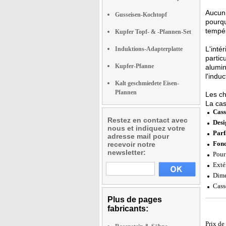
Aucun 
Gusseisen-Kochtopf
pourqu
tempér
Kupfer Topf- & -Pfannen-Set
L'inté
Induktions-Adapterplatte
partic
Kupfer-Pfanne
alumin
l'induc
Kalt geschmiedete Eisen-
Pfannen
Les ch
La cas
Cass
Restez en contact avec
Desi
nous et indiquez votre
Parf
adresse mail pour
Fond
recevoir notre
newsletter:
Pour
Exté
Dime
Cass
Plus de pages
fabricants:
Prix de