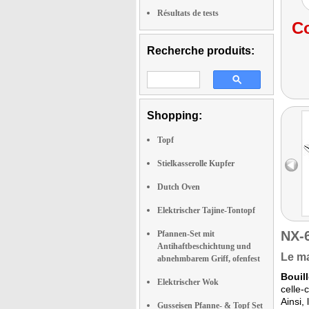
Résultats de tests
Co
Recherche produits:
Shopping:
Topf
Stielkasserolle Kupfer
Dutch Oven
Elektrischer Tajine-Tontopf
NX-
Pfannen-Set mit
Antihaftbeschichtung und
Le ma
abnehmbarem Griff, ofenfest
Bouill
Elektrischer Wok
celle-
Ainsi,
Gusseisen Pfanne- & Topf Set