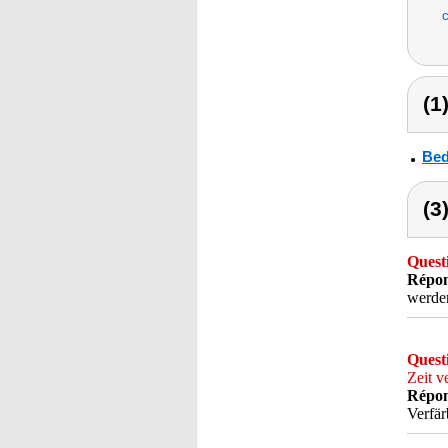
c
(1
Bed
(3
Quest
Répon
werden
Quest
Zeit v
Répon
Verfär