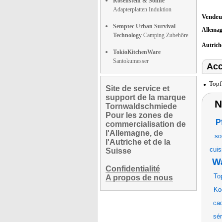
Rosenstein & Söhne
Adapterplatten Induktion
Vendeu
Semptec Urban Survival
Allema
Technology
Camping Zubehöre
Autric
TokioKitchenWare
Santokumesser
Acc
Topf
Site de service et
support de la marque
N
Tornwaldschmiede
Pour les zones de
P
commercialisation de
l'Allemagne, de
so
l'Autriche et de la
cuis
Suisse
W
Confidentialité
To
A propos de nous
Ko
ca
sér