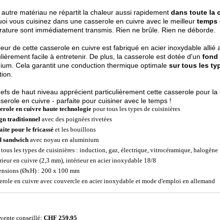
autre matériau ne répartit la chaleur aussi rapidement
dans toute la 
oi vous cuisinez dans une casserole en cuivre avec le meilleur
temps 
ature sont immédiatement transmis. Rien ne brûle. Rien ne déborde.
rieur de cette casserole en cuivre est fabriqué en acier inoxydable allié
ulièrement facile à entretenir. De plus, la casserole est dotée d'un
fond
ium. Cela garantit une conduction thermique optimale
sur tous les ty
tion.
efs de haut niveau apprécient particulièrement cette casserole pour la
serole en cuivre - parfaite pour cuisiner avec le temps !
erole en cuivre haute technologie
pour tous les types de cuisinières
gn traditionnel
avec des poignées rivetées
aite pour le fricassé
et les bouillons
 sandwich
avec noyau en aluminium
 tous les types de cuisinières : induction, gaz, électrique, vitrocéramique, halogène
rieur en cuivre (2,3 mm), intérieur en acier inoxydable 18/8
nsions (ØxH) : 200 x 100 mm
erole en cuivre avec couvercle en acier inoxydable et mode d'emploi en allemand
 vente conseillé:
CHF 259.95