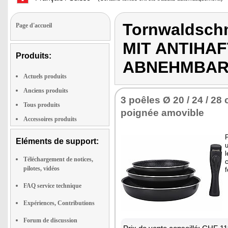
Tornwaldsch
Page d'accueil
MIT ANTIHA
Produits:
ABNEHMBARE
Actuels produits
Anciens produits
3 poêles Ø 20 / 24 / 28
Tous produits
poignée amovible
Accessoires produits
P
Eléments de support:
u
l
Téléchargement de notices,
c
pilotes, vidéos
f
FAQ service technique
Expériences, Contributions
Forum de discussion