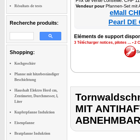
Prix de vente conseillé: CHF 1
Vendeur pour
Pfannen-Set mit Antihaftbeschichtun
Résultats de tests
eMall CH
Pearl DE 
Recherche produits:
Eléments de support dispon
3 Télécharger notices, pilotes …
•
2 C
S
Shopping:
Kochgeschirr
Pfanne mit hitzebeständiger
Beschichtung
Haushalt Elektro Herd cm,
Tornwaldsch
Zentimeter, Durchmesser, l,
Liter
MIT ANTIHA
Kupferpfanne Induktion
ABNEHMBARE
Eisenpfanne
Bratpfanne Induktion