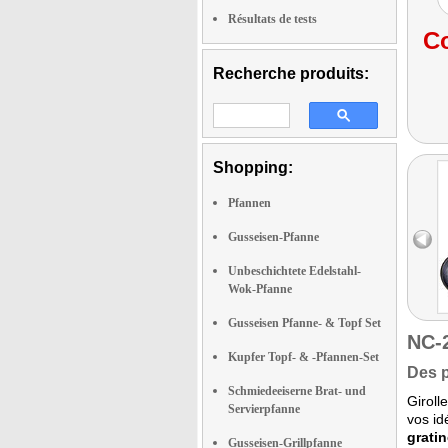
Résultats de tests
Co
Recherche produits:
Shopping:
Pfannen
Gusseisen-Pfanne
Unbeschichtete Edelstahl-
Wok-Pfanne
Gusseisen Pfanne- & Topf Set
NC-
Kupfer Topf- & -Pfannen-Set
Des p
Schmiedeeiserne Brat- und
Giroll
Servierpfanne
vos id
gratin
Gusseisen-Grillpfanne