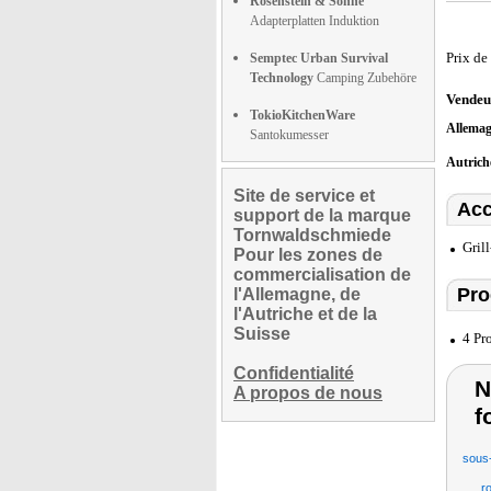
Rosenstein & Söhne
Adapterplatten Induktion
Prix de
Semptec Urban Survival
Technology
Camping Zubehöre
Vendeu
TokioKitchenWare
Allema
Santokumesser
Autric
Site de service et
Acc
support de la marque
Tornwaldschmiede
Gril
Pour les zones de
commercialisation de
Pro
l'Allemagne, de
l'Autriche et de la
Suisse
4 Pr
Confidentialité
N
A propos de nous
f
sous-
r