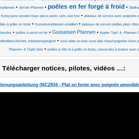
poêles en fer forgé à froid
•
•
•
erpfannen
Servier-Pfannen
Stielk
•
i frying pans wooden trays piece packs sets cast iron
plateaux de service avec poignées 
•
•
êles à griller en fonte
Gusseisenpfannen emailliert
plateaux de service poêles plats rôtiss
•
•
Gusseisen Pfannen
•
lourdes
poêles à servir en fer
Kupfer Topf- & -Pfannen-
•
ntihaftbeschichtet, induktionsgeeignet
sous-plats en bois sous-plat chaud poignées fours po
•
Pfannen- & Töpfe Sets
poêles à rôtir et à griller en fonte, casseroles à braiser avec
) Télécharger notices, pilotes, vidéos …:
ienungsanleitung (NC2934 - Plat en fonte avec poignée amovible