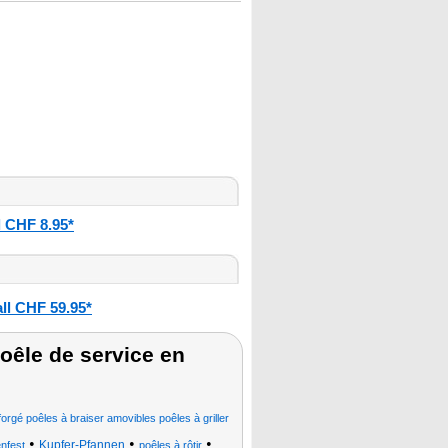
l CHF 8.95*
ll CHF 59.95*
oêle de service en
 forgé poêles à braiser amovibles poêles à griller
•
•
•
Kupfer-Pfannen
nfest
poêles à rôtir