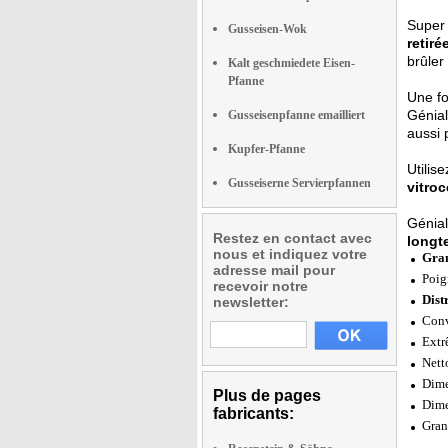
Super 
Gusseisen-Wok
retiré
brûler
Kalt geschmiedete Eisen-
Pfanne
Une fo
Génial
Gusseisenpfanne emailliert
aussi 
Kupfer-Pfanne
Utilis
Gusseiserne Servierpfannen
vitro
Génial
Restez en contact avec
longt
nous et indiquez votre
Gran
adresse mail pour
Poig
recevoir notre
Dist
newsletter:
Conv
Extr
Nett
Dime
Plus de pages
Dime
fabricants:
Gran