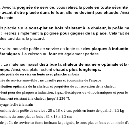
: Avec la
poignée de service
, vous retirez la poêle
en toute sécurité
e avant d'être placée dans le four
, elle
ne devient pas chaude.
Ainsi
 la main.
is placée sur le
sous-plat en bois résistant à la chaleur
, la
poêle m
 : Retirez simplement la poignée
pour gagner de la place.
Cela fait de
plus tard dans le placard.
ez votre nouvelle poêle de service en fonte sur
des plaques à induction
céramiques.
La cuisson au
four
est également parfaite.
 : Le matériau massif
distribue la chaleur de manière optimale
et la
emps.
Ainsi, vos plats restent
chauds plus longtemps.
de poêle de service en fonte avec planche en bois
née de service amovible : ne chauffe pas et économise de l'espace
ribution optimale de la chaleur
et propriétés de conservation de la chaleur
ient pour des plaques à induction, à gaz, électriques ou vitrocéramiques et pour le 
êmement résistant à la chaleur
jusqu'à 230 °C
oyage facile à la main
nsions de la poêle de service : 28 x 18 x 2 cm, poids en fonte de qualité : 1,5 kg
nsions du sous-plat en bois : 31 x 18 x 1,5 cm
de poêle de service en fonte incluant la poignée, le sous-plat en bois et un mode d