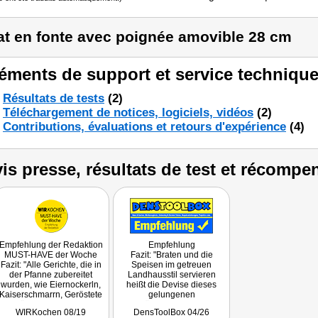
at en fonte avec poignée amovible 28 cm
éments de support et service technique
Résultats de tests
(2)
Téléchargement de notices, logiciels, vidéos
(2)
Contributions, évaluations et retours d'expérience
(4)
is presse, résultats de test et récompe
Empfehlung der Redaktion
Empfehlung
MUST-HAVE der Woche
Fazit: "Braten und die
Fazit: "Alle Gerichte, die in
Speisen im getreuen
der Pfanne zubereitet
Landhausstil servieren
wurden, wie Eiernockerln,
heißt die Devise dieses
Kaiserschmarrn, Geröstete
gelungenen
Knödel, Blunzen- und
Küchenutensils."
WIRKochen 08/19
DensToolBox 04/26
Eierschwammerl-Gröstl,
Getestet wurde NC-2900.