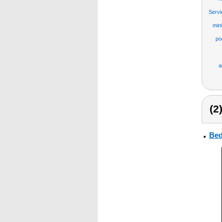
Servi
min
po
a
(2
Bed