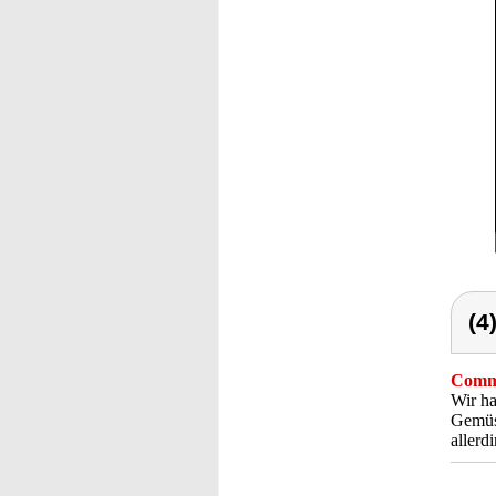
(4
Comme
Wir ha
Gemüse
allerd