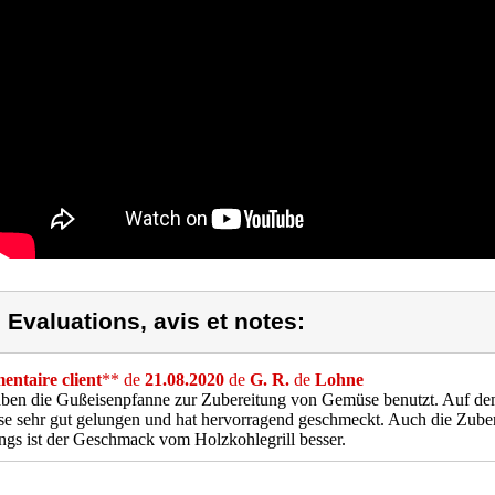
) Evaluations, avis et notes:
ntaire client
** de
21.08.2020
de
G. R.
de
Lohne
ben die Gußeisenpfanne zur Zubereitung von Gemüse benutzt. Auf dem
 sehr gut gelungen und hat hervorragend geschmeckt. Auch die Zuber
ings ist der Geschmack vom Holzkohlegrill besser.