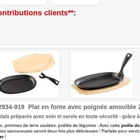
Käsespätzle,
Gemüsepfanne oder
ntributions clients**:
einfach nur Bratkartoffeln
gelangen perfekt, da die
Wärmeverteilung der
Pfanne wirklich ideal ist. Die
Gerichte sind im
Handumdrehen gemacht.
Variieren Sie Zutaten, die
gerade zuhause vorrätig
sind, würzen diese und
zaubern Sie mit der
Pfannen neue, individuelle
Gerichte!"
Getestet wurde NC-2900.
2934-919
Plat en fonte avec poignée amovible
lats préparés avec soin et servis en toute sécurité - grâce 
es, pommes de terre sautées, poêlée de légumes : Avec cette
poêle de
ées savoureuses seront deux fois plus délicieuses ! Parfaite pour servir
er
!