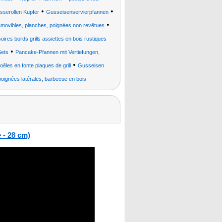
•
•
asserollen Kupfer
Gusseisenservierpfannen
•
amovibles, planches, poignées non revêtues
oires bords grills assiettes en bois rustiques
•
Sets
Pancake-Pfannen mit Vertiefungen,
•
êles en fonte plaques de grill
Gusseisen
 poignées latérales, barbecue en bois
 - 28 cm)