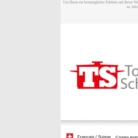
Um Ihnen ein bestmögliches Erlebnis auf dieser We
zu. Inf
Français / Suisse
(Certains texte