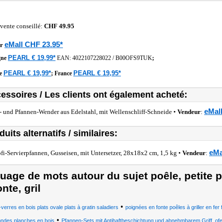
 vente conseillé:
CHF 49.95
eMall CHF 23.95*
r
PEARL € 19,99*
gne
EAN:
4022107228022
/
B00OFS9TUK
;
PEARL € 19,99*
PEARL € 19,95*
he
;
France
essoires / Les clients ont également acheté:
eMal
l- und Pfannen-Wender aus Edelstahl, mit Wellenschliff-Schneide •
Vendeur
:
duits alternatifs / similaires:
eMa
ofi-Servierpfannen, Gusseisen, mit Untersetzer, 28x18x2 cm, 1,5 kg •
Vendeur
:
uage de mots autour du sujet poêle, petite p
onte, gril
•
verres en bois plats ovale plats à gratin saladiers
poignées en fonte poêles à griller en fer
•
ondes planches en bois
Pfannen-Sets mit Antihaftbeschichtung und abnehmbarem Griff, ofe