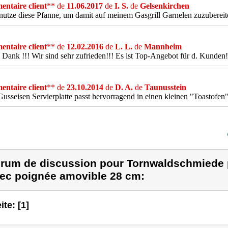
ntaire client
** de
11.06.2017
de
I. S.
de
Gelsenkirchen
nutze diese Pfanne, um damit auf meinem Gasgrill Garnelen zuzubereite
ntaire client
** de
12.02.2016
de
L. L.
de
Mannheim
 Dank !!! Wir sind sehr zufrieden!!! Es ist Top-Angebot für d. Kunden!
ntaire client
** de
23.10.2014
de
D. A.
de
Taunusstein
Gusseisen Servierplatte passt hervorragend in einen kleinen "Toastofen"
rum de discussion pour Tornwaldschmiede p
ec poignée amovible 28 cm:
ite: [1]