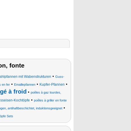
on, fonte
•
tahlpfannen mit Wabenstrukturen
Guss-
•
•
•
Kupfer-Pfannen
s en fer
Emaillepfannen
gé à froid
•
poêles à gaz lourdes,
•
sseisen-Kochtöpfe
poêles à griller en fonte
•
gen, antihaftbeschichtet, induktionsgeeignet
öpfe Sets