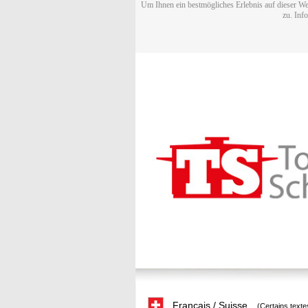
Um Ihnen ein bestmögliches Erlebnis auf dieser We
zu. Inf
Français / Suisse
(Certains texte