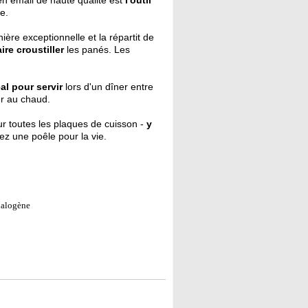
e.
ière exceptionnelle et la répartit de
aire croustiller
les panés. Les
al pour servir
lors d'un dîner entre
er au chaud.
ur toutes les plaques de cuisson -
y
tez une poêle pour la vie.
 halogène