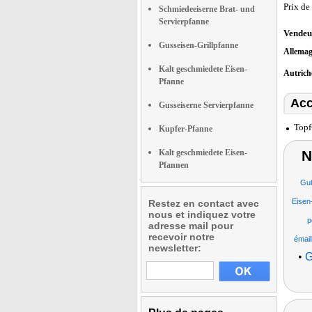
Prix de
Schmiedeeiserne Brat- und
Servierpfanne
Vendeu
Gusseisen-Grillpfanne
Allema
Kalt geschmiedete Eisen-
Autric
Pfanne
Acc
Gusseiserne Servierpfanne
Topf
Kupfer-Pfanne
Kalt geschmiedete Eisen-
N
Pfannen
Guß
Eisen
Restez en contact avec
nous et indiquez votre
p
adresse mail pour
recevoir notre
émail
newsletter:
•
G