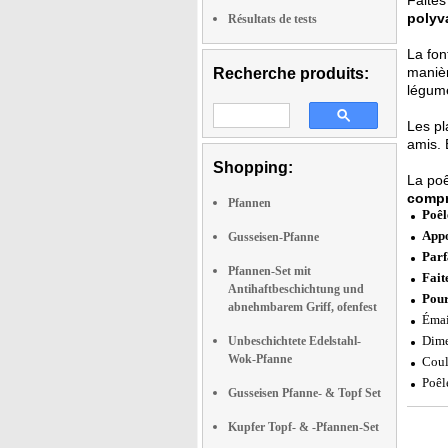
polyv
Résultats de tests
La fon
manièr
Recherche produits:
légume
Les pl
amis. 
Shopping:
La poê
compri
Pfannen
Poêl
Appo
Gusseisen-Pfanne
Parf
Pfannen-Set mit
Fait
Antihaftbeschichtung und
Pour
abnehmbarem Griff, ofenfest
Émail
Dime
Unbeschichtete Edelstahl-
Wok-Pfanne
Coul
Poêl
Gusseisen Pfanne- & Topf Set
Kupfer Topf- & -Pfannen-Set