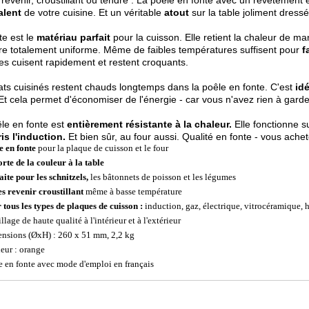
alent
de votre cuisine. Et un véritable
atout
sur la table joliment dressé
te est le
matériau parfait
pour la cuisson. Elle retient la chaleur de man
e totalement uniforme. Même de faibles températures suffisent pour
f
s cuisent rapidement et restent croquants.
ats cuisinés restent chauds longtemps dans la poêle en fonte. C'est
idé
Et cela permet d'économiser de l'énergie - car vous n'avez rien à gard
le en fonte est
entièrement résistante à la chaleur.
Elle fonctionne s
s l'induction.
Et bien sûr, au four aussi. Qualité en fonte - vous ache
e en fonte
pour la plaque de cuisson et le four
rte de la couleur à la table
aite pour les schnitzels,
les bâtonnets de poisson et les légumes
es revenir croustillant
même à basse température
 tous les types de plaques de cuisson :
induction, gaz, électrique, vitrocéramique,
lage de haute qualité à l'intérieur et à l'extérieur
nsions (ØxH) : 260 x 51 mm, 2,2 kg
eur : orange
e en fonte avec mode d'emploi en français