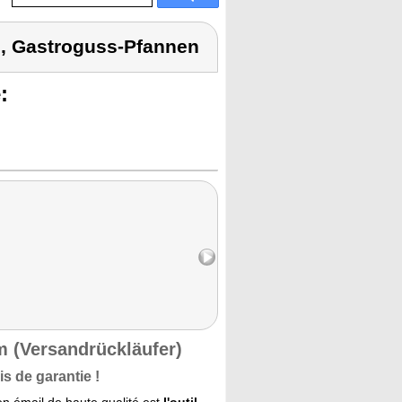
, Gastroguss-Pfannen
:
m (Versandrückläufer)
s de garantie !
 en émail de haute qualité est
l'outil