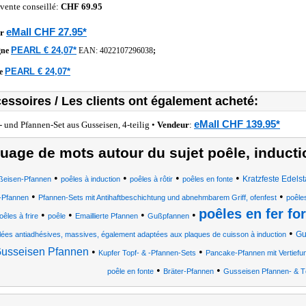
 vente conseillé:
CHF 69.95
eMall CHF 27.95*
r
PEARL € 24,07*
gne
EAN:
4022107296038
;
PEARL € 24,07*
he
essoires / Les clients ont également acheté:
eMall CHF 139.95*
- und Pfannen-Set aus Gusseisen, 4-teilig •
Vendeur
:
uage de mots autour du sujet poêle, inducti
•
•
•
•
Kratzfeste Edels
eisen-Pfannen
poêles à induction
poêles à rôtir
poêles en fonte
•
•
-Pfannen
Pfannen-Sets mit Antihaftbeschichtung und abnehmbarem Griff, ofenfest
poêle
poêles en fer for
•
•
•
•
oêles à frire
poêle
Emaillierte Pfannen
Gußpfannen
•
Gu
lées antiadhésives, massives, également adaptées aux plaques de cuisson à induction
usseisen Pfannen
•
•
Kupfer Topf- & -Pfannen-Sets
Pancake-Pfannen mit Vertiefun
•
•
poêle en fonte
Bräter-Pfannen
Gusseisen Pfannen- & T