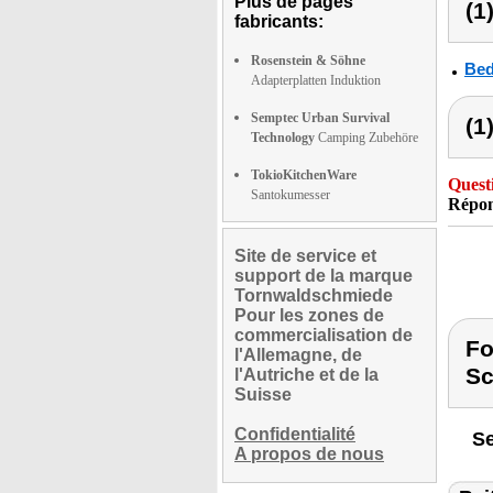
Plus de pages
(1
fabricants:
Rosenstein & Söhne
Bed
Adapterplatten Induktion
Semptec Urban Survival
(1
Technology
Camping Zubehöre
TokioKitchenWare
Quest
Santokumesser
Répon
Site de service et
support de la marque
Tornwaldschmiede
Pour les zones de
commercialisation de
Fo
l'Allemagne, de
Sc
l'Autriche et de la
Suisse
Confidentialité
Se
A propos de nous