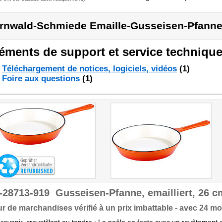
rnwald-Schmiede Emaille-Gusseisen-Pfanne
éments de support et service technique
Téléchargement de notices, logiciels, vidéos
(1)
Foire aux questions
(1)
-28713-919
Gusseisen-Pfanne, emailliert, 26 c
r de marchandises vérifié à un prix imbattable - avec 24 moi
 revenir, croustillant ou tendre : La poêle en fonte avec un revêtement